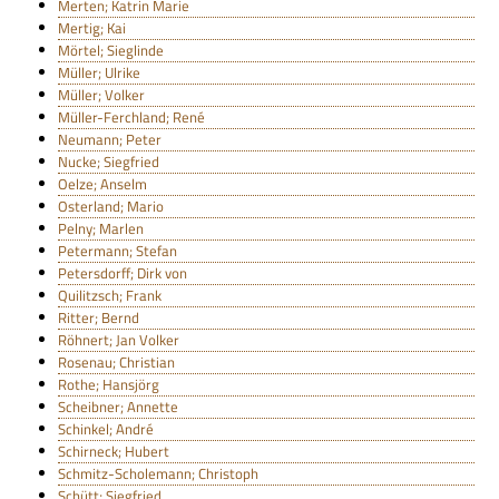
Merten; Katrin Marie
Mertig; Kai
Mörtel; Sieglinde
Müller; Ulrike
Müller; Volker
Müller-Ferchland; René
Neumann; Peter
Nucke; Siegfried
Oelze; Anselm
Osterland; Mario
Pelny; Marlen
Petermann; Stefan
Petersdorff; Dirk von
Quilitzsch; Frank
Ritter; Bernd
Röhnert; Jan Volker
Rosenau; Christian
Rothe; Hansjörg
Scheibner; Annette
Schinkel; André
Schirneck; Hubert
Schmitz-Scholemann; Christoph
Schütt; Siegfried