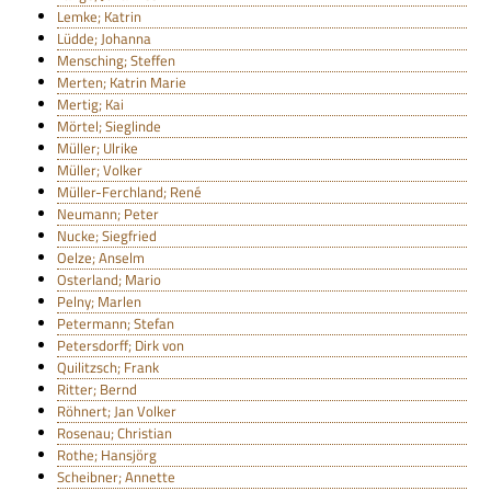
Lemke; Katrin
Lüdde; Johanna
Mensching; Steffen
Merten; Katrin Marie
Mertig; Kai
Mörtel; Sieglinde
Müller; Ulrike
Müller; Volker
Müller-Ferchland; René
Neumann; Peter
Nucke; Siegfried
Oelze; Anselm
Osterland; Mario
Pelny; Marlen
Petermann; Stefan
Petersdorff; Dirk von
Quilitzsch; Frank
Ritter; Bernd
Röhnert; Jan Volker
Rosenau; Christian
Rothe; Hansjörg
Scheibner; Annette