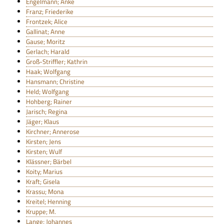
Engelmann; Anke
Franz; Friederike
Frontzek; Alice
Gallinat; Anne
Gause; Moritz
Gerlach; Harald
Groß-Striffler; Kathrin
Haak; Wolfgang
Hansmann; Christine
Held; Wolfgang
Hohberg; Rainer
Jarisch; Regina
Jäger; Klaus
Kirchner; Annerose
Kirsten; Jens
Kirsten; Wulf
Klässner; Bärbel
Koity; Marius
Kraft; Gisela
Krassu; Mona
Kreitel; Henning
Kruppe; M.
Lange; Johannes