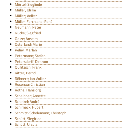
Mörtel; Sieglinde
Müller; Ulrike
Müller; Volker
Müller-Ferchland; René
Neumann; Peter
Nucke; Siegfried
Oelze; Anselm
Osterland; Mario
Pelny; Marlen
Petermann; Stefan
Petersdorff; Dirk von
Quilitzsch; Frank
Ritter; Bernd
Röhnert; Jan Volker
Rosenau; Christian
Rothe; Hansjörg
Scheibner; Annette
Schinkel; André
Schirneck; Hubert
Schmitz-Scholemann; Christoph
Schütt; Siegfried
Schütt; Ursula