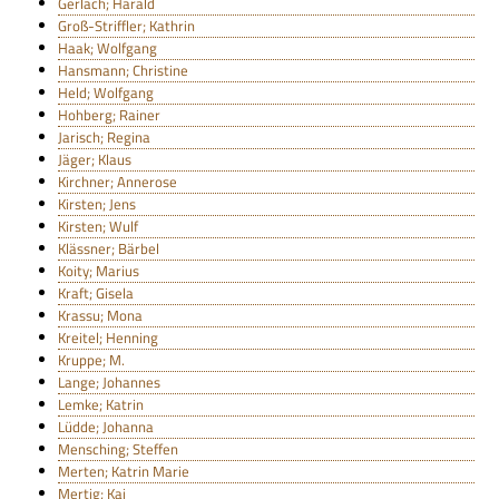
Gerlach; Harald
Groß-Striffler; Kathrin
Haak; Wolfgang
Hansmann; Christine
Held; Wolfgang
Hohberg; Rainer
Jarisch; Regina
Jäger; Klaus
Kirchner; Annerose
Kirsten; Jens
Kirsten; Wulf
Klässner; Bärbel
Koity; Marius
Kraft; Gisela
Krassu; Mona
Kreitel; Henning
Kruppe; M.
Lange; Johannes
Lemke; Katrin
Lüdde; Johanna
Mensching; Steffen
Merten; Katrin Marie
Mertig; Kai