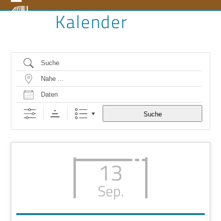
Skip
Open
Close
Kalender
to
content
mobile
mobile
menu
menu
Suche
Nahe …
Daten
Suche
13
Sep.