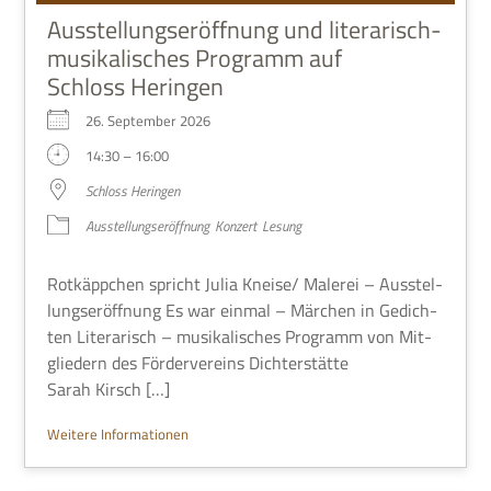
Ausstellungseröffnung und literarisch-
musikalisches Programm auf
Schloss Heringen
26. Sep­tem­ber 2026
14:30 – 16:00
Schloss Herin­gen
Aus­stel­lungs­er­öff­nung
Kon­zert
Lesung
Rot­käpp­chen spricht Julia Kneise/ Male­rei – Aus­stel­
lungs­er­öff­nung Es war ein­mal – Mär­chen in Gedich­
ten Lite­ra­risch – musi­ka­li­sches Pro­gramm von Mit­
glie­dern des För­der­ver­eins Dich­ter­stätte
Sarah Kirsch […]
Wei­tere Informationen