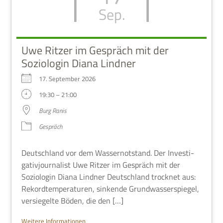
Sep.
Uwe Ritzer im Gespräch mit der
Soziologin Diana Lindner
17. Sep­tem­ber 2026
19:30 – 21:00
Burg Ranis
Gespräch
Deutsch­land vor dem Was­ser­not­stand. Der Inve­sti­
ga­ti­v­jour­na­list Uwe Rit­zer im Gespräch mit der
Sozio­lo­gin Diana Lind­ner Deutsch­land trock­net aus:
Rekord­tem­pe­ra­tu­ren, sin­kende Grund­was­ser­spie­gel,
ver­sie­gelte Böden, die den […]
Wei­tere Informationen