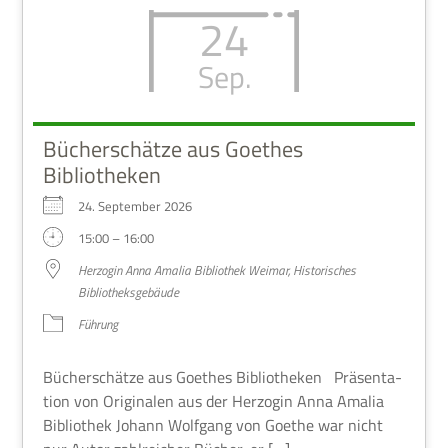
24
Sep.
Bücherschätze aus Goethes
Bibliotheken
24. Sep­tem­ber 2026
15:00 – 16:00
Her­zo­gin Anna Ama­lia Biblio­thek Wei­mar, Histo­ri­sches
Bibliotheksgebäude
Füh­rung
Bücher­schätze aus Goe­thes Biblio­the­ken Prä­sen­ta­
tion von Ori­gi­na­len aus der Her­zo­gin Anna Ama­lia
Biblio­thek Johann Wolf­gang von Goe­the war nicht