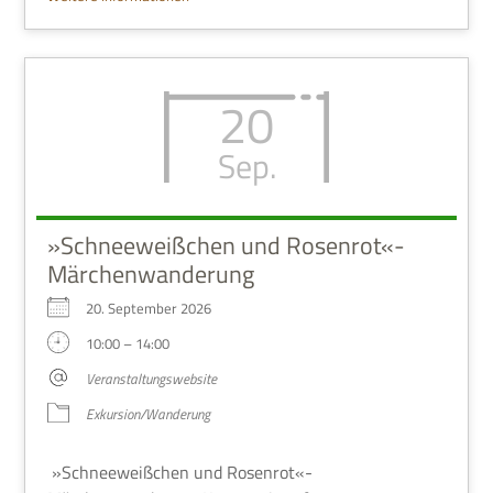
20
Sep.
»Schneeweißchen und Rosenrot«-
Märchenwanderung
20. Sep­tem­ber 2026
10:00 – 14:00
Ver­an­stal­tungs­web­site
Exkursion/Wanderung
»Schnee­weiß­chen und Rosenrot«-