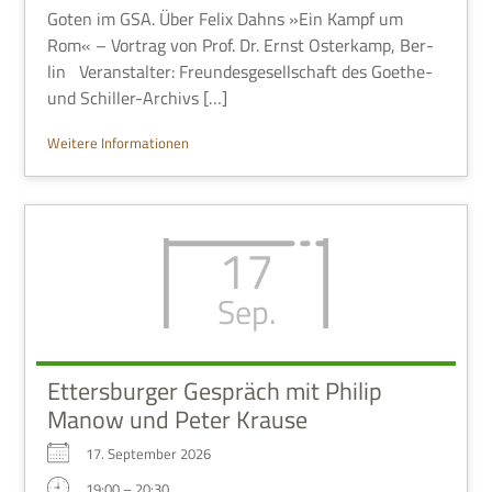
Goten im GSA. Über Felix Dahns »Ein Kampf um
Rom« – Vor­trag von Prof. Dr. Ernst Oster­kamp, Ber­
lin Ver­an­stal­ter: Freun­des­ge­sell­schaft des Goe­the-
und Schiller-Archivs […]
Wei­tere Informationen
17
Sep.
Ettersburger Gespräch mit Philip
Manow und Peter Krause
17. Sep­tem­ber 2026
19:00 – 20:30