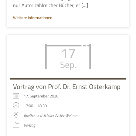
nur Autor zahl­rei­cher Bücher, er […]
Wei­tere Informationen
17
Sep.
Vortrag von Prof. Dr. Ernst Osterkamp
17. Sep­tem­ber 2026
17:00 – 18:30
Goe­the- und Schil­ler-Archiv Weimar
Vor­trag