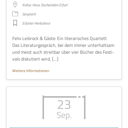
Kul­tur: Haus Dach­eröden Erfurt
Gespräch
Erfur­ter Herbstlese
Felix Leib­rock & Gäste: Ein lite­ra­ri­sches Quar­tett
Das Lite­ra­tur­ge­spräch, bei dem immer unter­halt­sam
und meist auch streit­bar über vier Bücher des Festi­
vals dis­ku­tiert wird, […]
Wei­tere Informationen
23
Sep.