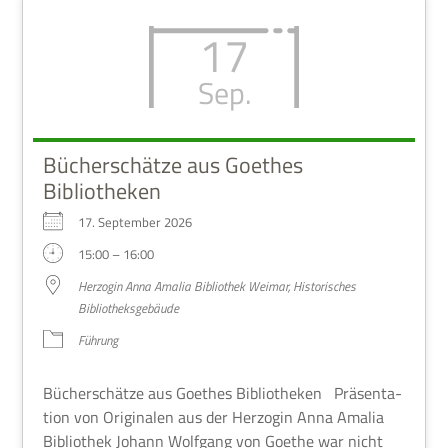
17
Sep.
Bücherschätze aus Goethes
Bibliotheken
17. Sep­tem­ber 2026
15:00 – 16:00
Her­zo­gin Anna Ama­lia Biblio­thek Wei­mar, Histo­ri­sches
Bibliotheksgebäude
Füh­rung
Bücher­schätze aus Goe­thes Biblio­the­ken Prä­sen­ta­
tion von Ori­gi­na­len aus der Her­zo­gin Anna Ama­lia
Biblio­thek Johann Wolf­gang von Goe­the war nicht