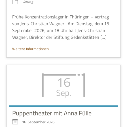
Vor­trag
Frühe Kon­zen­tra­ti­ons­la­ger in Thü­rin­gen – Vor­trag
von Jens-Chri­stian Wag­ner Am Diens­tag, dem 15.
Sep­tem­ber 2026, um 18 Uhr hält Jens-Chri­stian
Wag­ner, Direk­tor der Stif­tung Gedenkstätten […]
Wei­tere Informationen
16
Sep.
Puppentheater mit Anna Fülle
16. Sep­tem­ber 2026