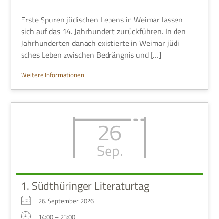
Erste Spu­ren jüdi­schen Lebens in Wei­mar las­sen
sich auf das 14. Jahr­hun­dert zurück­füh­ren. In den
Jahr­hun­der­ten danach exi­stierte in Wei­mar jüdi­
sches Leben zwi­schen Bedräng­nis und […]
Wei­tere Informationen
26
Sep.
1. Südthüringer Literaturtag
26. Sep­tem­ber 2026
14:00 – 23:00