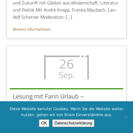
und Zukunft mit Gästen aus Wis­sen­schaft, Lite­ra­tur
und Poli­tik Mit André Knapp, Franka Mau­bach, Lan­
dolf Scher­zer Moderation: […]
Wei­tere Informationen
26
Sep.
Lesung mit Farin Urlaub –
ausverkauft -
Diese Website benutzt Cookies. Wenn Sie die Website weiter
26. Sep­tem­ber 2026
nutzen, gehen wir von Ihrem Einverständnis aus.
19:30 – 21:00
OK
Datenschutzerklärung
Thea­ter Erfurt