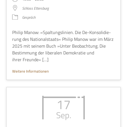
Schloss Etters­burg
Gespräch
Philip Manow: »Spal­tungs­li­nien. Die De-Kon­so­li­die­
rung des Natio­nal­staats« Philip Manow war im März
2025 mit sei­nem Buch »Unter Beob­ach­tung. Die
Bestim­mung der libe­ra­len Demo­kra­tie und
ihrer Freunde« […]
Wei­tere Informationen
17
Sep.