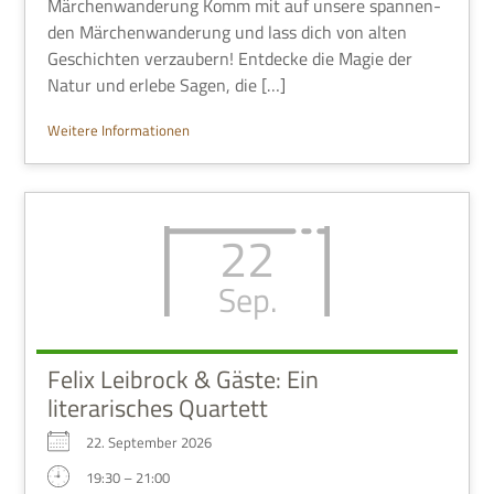
Märchenwanderung Komm mit auf unsere span­nen­
den Mär­chen­wan­de­rung und lass dich von alten
Geschich­ten ver­zau­bern! Ent­decke die Magie der
Natur und erlebe Sagen, die […]
Wei­tere Informationen
22
Sep.
Felix Leibrock & Gäste: Ein
literarisches Quartett
22. Sep­tem­ber 2026
19:30 – 21:00