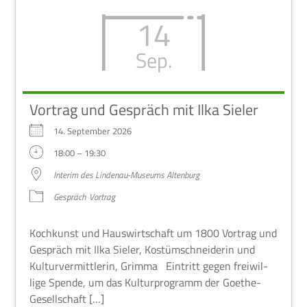
14
Sep.
Vortrag und Gespräch mit Ilka Sieler
14. Sep­tem­ber 2026
18:00 – 19:30
Inte­rim des Lin­denau-Muse­ums Altenburg
Gespräch
Vor­trag
Koch­kunst und Haus­wirt­schaft um 1800 Vor­trag und
Gespräch mit Ilka Sie­ler, Kostüm­schnei­de­rin und
Kul­tur­ver­mitt­le­rin, Grimma Ein­tritt gegen frei­wil­
lige Spende, um das Kul­tur­pro­gramm der Goethe-
Gesellschaft […]