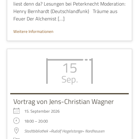
liest denn da? Lesun­gen bei Peter­knecht Mode­ra­tion:
Henry Bern­hardt (Deutsch­land­funk) Träume aus
Feuer Der Alchemist […]
Wei­tere Informationen
15
Sep.
Vortrag von Jens-Christian Wagner
15. Sep­tem­ber 2026
18:00 – 20:00
Stadt­bi­blio­thek »Rudolf Hagel­stange« Nordhausen