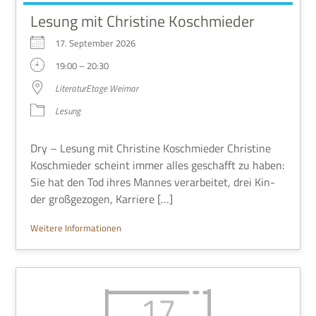
Lesung mit Christine Koschmieder
17. Sep­tem­ber 2026
19:00 – 20:30
Lite­ra­tur­Etage Weimar
Lesung
Dry – Lesung mit Chri­stine Koschmie­der Chri­stine
Koschmie­der scheint immer alles geschafft zu haben:
Sie hat den Tod ihres Man­nes ver­ar­bei­tet, drei Kin­
der groß­ge­zo­gen, Karriere […]
Wei­tere Informationen
17