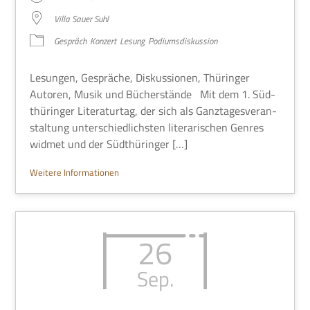
Villa Sauer Suhl
Gespräch
Kon­zert
Lesung
Podi­ums­dis­kus­sion
Lesun­gen, Gesprä­che, Dis­kus­sio­nen, Thü­rin­ger
Autoren, Musik und Bücher­stände Mit dem 1. Süd­
thü­rin­ger Lite­ra­tur­tag, der sich als Ganz­ta­ges­ver­an­
stal­tung unter­schied­lich­sten lite­ra­ri­schen Gen­res
wid­met und der Südthüringer […]
Wei­tere Informationen
26
Sep.