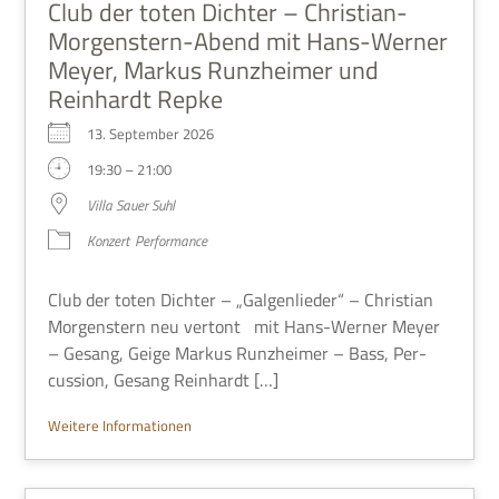
Club der toten Dichter – Christian-
Morgenstern-Abend mit Hans-Werner
Meyer, Markus Runzheimer und
Reinhardt Repke
13. Sep­tem­ber 2026
19:30 – 21:00
Villa Sauer Suhl
Kon­zert
Per­for­mance
Club der toten Dich­ter – „Gal­gen­lie­der“ – Chri­stian
Mor­gen­stern neu ver­tont mit Hans-Wer­ner Meyer
– Gesang, Geige Mar­kus Runz­hei­mer – Bass, Per­
cus­sion, Gesang Reinhardt […]
Wei­tere Informationen