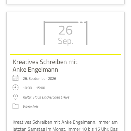
26
Sep.
Kreatives Schreiben mit
Anke Engelmann
26. Sep­tem­ber 2026
10:00 – 15:00
Kul­tur: Haus Dach­eröden Erfurt
Werk­statt
Krea­ti­ves Schrei­ben mit Anke Engel­mann: immer am
letz­ten Sams­tag im Monat, immer 10 bis 15 Uhr. Das