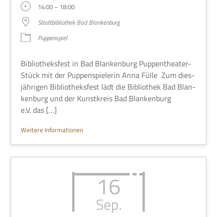
14:00 – 18:00
Stadt­bi­blio­thek Bad Blankenburg
Pup­pen­spiel
Biblio­theks­fest in Bad Blan­ken­burg Pup­pen­thea­ter-
Stück mit der Pup­pen­spie­le­rin Anna Fülle Zum dies­
jäh­ri­gen Biblio­theks­fest lädt die Biblio­thek Bad Blan­
ken­burg und der Kunst­kreis Bad Blan­ken­burg
e.V. das […]
Wei­tere Informationen
16
Sep.