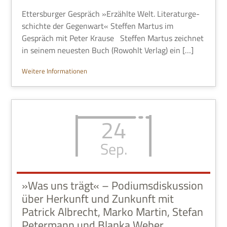
Etters­bur­ger Gespräch »Erzählte Welt. Lite­ra­tur­ge­
schichte der Gegen­wart« Stef­fen Mar­tus im
Gespräch mit Peter Krause Stef­fen Mar­tus zeich­net
in sei­nem neue­sten Buch (Rowohlt Ver­lag) ein […]
Wei­tere Informationen
24
Sep.
»Was uns trägt« – Podiumsdiskussion
über Herkunft und Zunkunft mit
Patrick Albrecht, Marko Martin, Stefan
Petermann und Blanka Weber