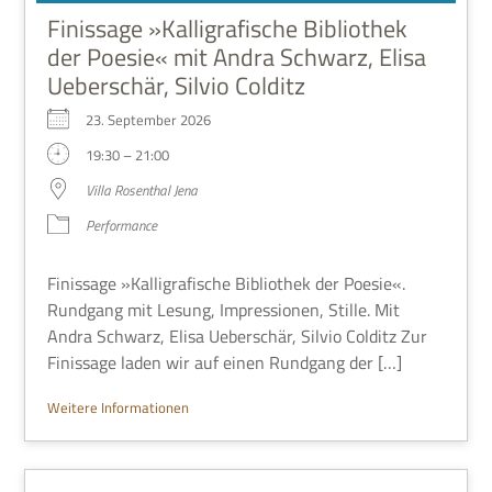
Finissage »Kalligrafische Bibliothek
der Poesie« mit Andra Schwarz, Elisa
Ueberschär, Silvio Colditz
23. Sep­tem­ber 2026
19:30 – 21:00
Villa Rosen­thal Jena
Per­for­mance
Finis­sage »Kal­li­gra­fi­sche Biblio­thek der Poe­sie«.
Rund­gang mit Lesung, Impres­sio­nen, Stille. Mit
Andra Schwarz, Elisa Ueber­schär, Sil­vio Col­ditz Zur
Finis­sage laden wir auf einen Rund­gang der […]
Wei­tere Informationen