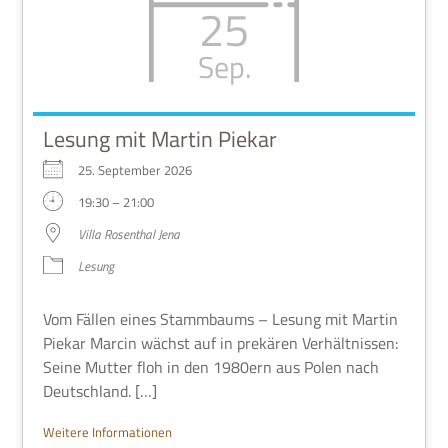
25
Sep.
Lesung mit Martin Piekar
25. Sep­tem­ber 2026
19:30 – 21:00
Villa Rosen­thal Jena
Lesung
Vom Fäl­len eines Stamm­baums – Lesung mit Mar­tin
Pie­kar Mar­cin wächst auf in pre­kä­ren Ver­hält­nis­sen:
Seine Mut­ter floh in den 1980ern aus Polen nach
Deutschland. […]
Wei­tere Informationen