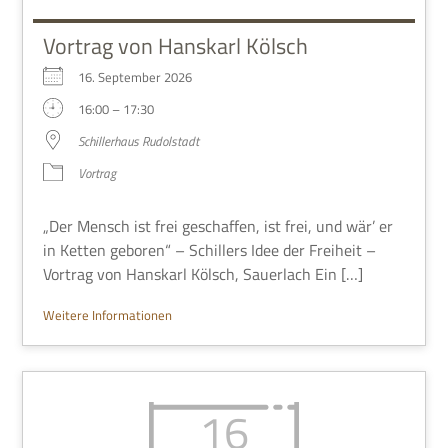
Vortrag von Hanskarl Kölsch
16. Sep­tem­ber 2026
16:00 – 17:30
Schil­ler­haus Rudolstadt
Vor­trag
„Der Mensch ist frei geschaf­fen, ist frei, und wär’ er
in Ket­ten gebo­ren“ – Schil­lers Idee der Frei­heit –
Vor­trag von Hans­karl Kölsch, Sau­er­lach Ein […]
Wei­tere Informationen
16