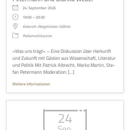
24. Sep­tem­ber 2026
19:00 – 20:30
Kaba­rett »Nör­gel­säcke« Gößnitz
Podi­ums­dis­kus­sion
»Was uns trägt« – Eine Dis­kus­sion über Her­kunft
und Zukunft mit Gästen aus Wis­sen­schaft, Lite­ra­tur
und Poli­tik Mit Patrick Albrecht, Marko Mar­tin, Ste­
fan Peter­mann Moderation: […]
Wei­tere Informationen
24
Sep.