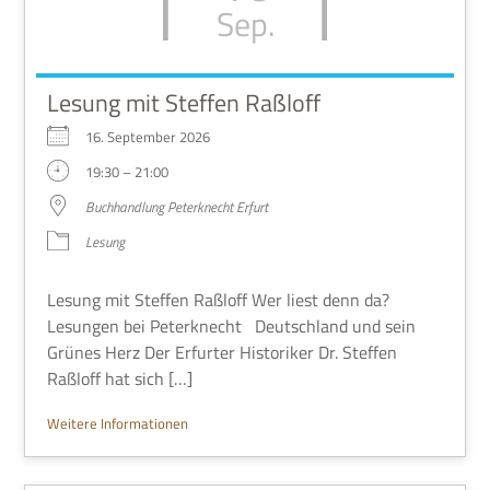
Sep.
Lesung mit Steffen Raßloff
16. Sep­tem­ber 2026
19:30 – 21:00
Buch­hand­lung Peter­knecht Erfurt
Lesung
Lesung mit Stef­fen Raßl­off Wer liest denn da?
Lesun­gen bei Peter­knecht Deutsch­land und sein
Grü­nes Herz Der Erfur­ter Histo­ri­ker Dr. Stef­fen
Raßl­off hat sich […]
Wei­tere Informationen