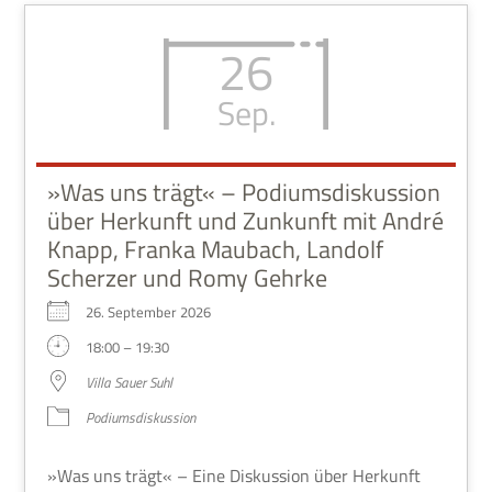
26
Sep.
»Was uns trägt« – Podiumsdiskussion
über Herkunft und Zunkunft mit André
Knapp, Franka Maubach, Landolf
Scherzer und Romy Gehrke
26. Sep­tem­ber 2026
18:00 – 19:30
Villa Sauer Suhl
Podi­ums­dis­kus­sion
»Was uns trägt« – Eine Dis­kus­sion über Her­kunft