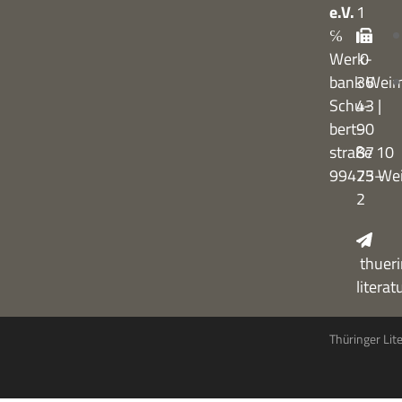
e.V.
1
℅
Werk­
0
bank Wei
36
Schu­
43 |
bert­
90
straße 10
87
99423 We
75–
2
thueri
litera
Thüringer Lit