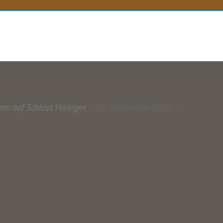
n
gramm auf Schloss Herin­gen
– 26. Sep­tem­ber 2026 –