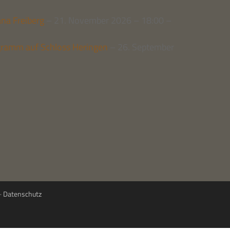
na Frei­berg
– 21. Novem­ber 2026 – 18:00 –
Pro­gramm auf Schloss Herin­gen
– 26. Sep­tem­ber
·
Datenschutz