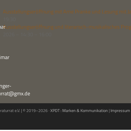
Aus­stel­lungs­er­öff­nung mit Arne Pranke und Lesung mit Ja
19:30
mar
Aus­stel­lungs­er­öff­nung und lite­ra­risch-musi­ka­li­sches 
2026 – 14:30 – 16:00
imar
nger-
turrat@gmx.de
eraturrat e.V. | © 2019–2026 ·
XPDT : Marken & Kommunikation
|
Impressum