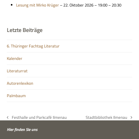
Lesung mit Mirko Krü­ger
– 22. Okto­ber 2026 – 19:00 – 20:30
Letzte Beiträge
6. Thüringer Fachtag Literatur
Kalender
Literaturrat
Autorenlexikon
Palmbaum
Festhalle und Parkcafé Ilmenau
Stadtbibliothek Ilmenau
vorheriger
Nächster
Beitrag:
Beitrag:
Hier fin­den Sie uns