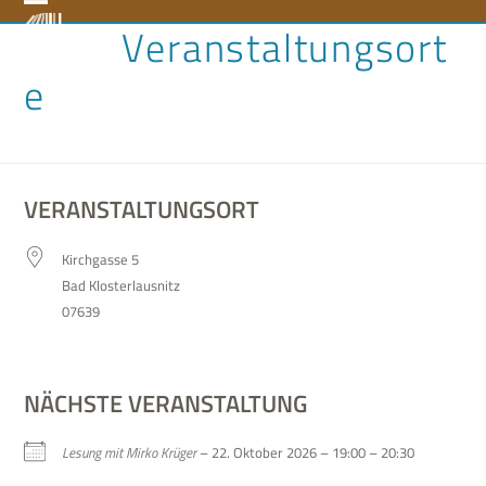
Skip
Open
Close
Veranstaltungsort
to
content
mobile
mobile
e
menu
menu
VERANSTALTUNGSORT
Kirch­gasse 5
Bad Klo­ster­laus­nitz
07639
NÄCHSTE VERANSTALTUNG
Lesung mit Mirko Krü­ger
– 22. Okto­ber 2026 – 19:00 – 20:30