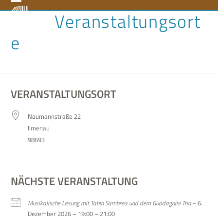
Skip
Open
Close
Veranstaltungsort
to
content
mobile
mobile
e
menu
menu
VERANSTALTUNGSORT
Nau­mann­straße 22
Ilmenau
98693
NÄCHSTE VERANSTALTUNG
Musi­ka­li­sche Lesung mit Tabin Sam­brea und dem Gua­d­a­gnini Trio
– 6.
Dezem­ber 2026 – 19:00 – 21:00