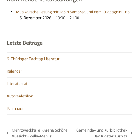
Musi­ka­li­sche Lesung mit Tabin Sam­brea und dem Gua­d­a­gnini Trio
– 6. Dezem­ber 2026 – 19:00 – 21:00
Letzte Beiträge
6. Thüringer Fachtag Literatur
Kalender
Literaturrat
Autorenlexikon
Palmbaum
Mehrzweckhalle »Arena Schöne
Gemeinde- und Kurbibliothek
vorheriger
Nächster
Aussicht« Zella-Mehlis
Bad Klosterlausnitz