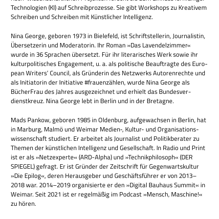
Tech­no­lo­gien (KI) auf Schreib­pro­zesse. Sie gibt Work­shops zu Krea­ti­vem
Schrei­ben und Schrei­ben mit Künst­li­cher Intelligenz.
Nina George, gebo­ren 1973 in Bie­le­feld, ist Schrift­stel­le­rin, Jour­na­li­stin,
Über­set­ze­rin und Mode­ra­to­rin. Ihr Roman »Das Laven­del­zim­mer«
wurde in 36 Spra­chen über­setzt. Für ihr lite­ra­ri­sches Werk sowie ihr
kul­tur­po­li­ti­sches Enga­ge­ment, u. a. als poli­ti­sche Beauf­tragte des Euro­
pean Wri­ters’ Coun­cil, als Grün­de­rin des Netz­werks Autoren­rechte und
als Initia­to­rin der Initia­tive #frau­en­zäh­len, wurde Nina George als
Bücher­Frau des Jah­res aus­ge­zeich­net und erhielt das Bun­des­ver­
dienst­kreuz. Nina George lebt in Ber­lin und in der Bretagne.
Mads Pan­kow, gebo­ren 1985 in Olden­burg, auf­ge­wach­sen in Ber­lin, hat
in Mar­burg, Malmö und Wei­mar Medien‑, Kul­tur- und Orga­ni­sa­ti­ons­
wis­sen­schaft stu­diert. Er arbei­tet als Jour­na­list und Poli­tik­be­ra­ter zu
The­men der künst­li­chen Intel­li­genz und Gesell­schaft. In Radio und Print
ist er als »Netz­ex­perte« (ARD-Alpha) und »Tech­nik­phi­lo­soph« (DER
SPIEGEL) gefragt. Er ist Grün­der der Zeit­schrift für Gegen­warts­kul­tur
»Die Epi­log«, deren Her­aus­ge­ber und Geschäfts­füh­rer er von 2013–
2018 war. 2014–2019 orga­ni­sierte er den »Digi­tal Bau­haus Sum­mit« in
Wei­mar. Seit 2021 ist er regel­mä­ßig im Pod­cast »Mensch, Maschine!«
zu hören.