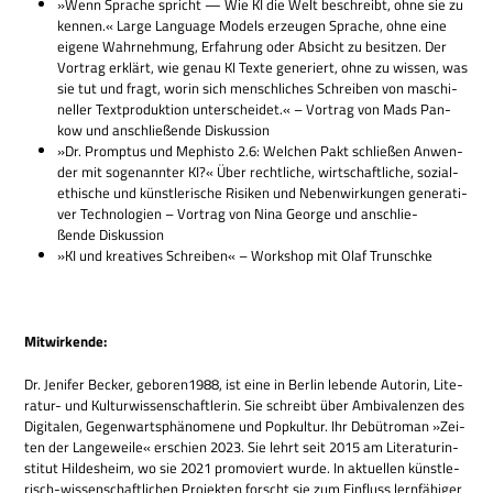
»Wenn Spra­che spricht — Wie KI die Welt beschreibt, ohne sie zu
ken­nen.« Large Lan­guage Models erzeu­gen Spra­che, ohne eine
eigene Wahr­neh­mung, Erfah­rung oder Absicht zu besit­zen. Der
Vor­trag erklärt, wie genau KI Texte gene­riert, ohne zu wis­sen, was
sie tut und fragt, worin sich mensch­li­ches Schrei­ben von maschi­
nel­ler Text­pro­duk­tion unter­schei­det.« – Vor­trag von Mads Pan­
kow und anschlie­ßende Diskussion
»Dr. Promp­tus und Mephi­sto 2.6: Wel­chen Pakt schlie­ßen Anwen­
der mit soge­nann­ter KI?« Über recht­li­che, wirt­schaft­li­che, sozi­al­
ethi­sche und künst­le­ri­sche Risi­ken und Neben­wir­kun­gen gene­ra­ti­
ver Tech­no­lo­gien – Vor­trag von Nina George und anschlie­
ßende Diskussion
»KI und krea­ti­ves Schrei­ben« – Work­shop mit Olaf Trunschke
Mit­wir­kende:
Dr. Jeni­fer Becker, geboren1988, ist eine in Ber­lin lebende Autorin, Lite­
ra­tur- und Kul­tur­wis­sen­schaft­le­rin. Sie schreibt über Ambi­va­len­zen des
Digi­ta­len, Gegen­warts­phä­no­mene und Pop­kul­tur. Ihr Debüt­ro­man »Zei­
ten der Lan­ge­weile« erschien 2023. Sie lehrt seit 2015 am Lite­ra­tur­in­
sti­tut Hil­des­heim, wo sie 2021 pro­mo­viert wurde. In aktu­el­len künst­le­
risch-wis­sen­schaft­li­chen Pro­jek­ten forscht sie zum Ein­fluss lern­fä­hi­ger