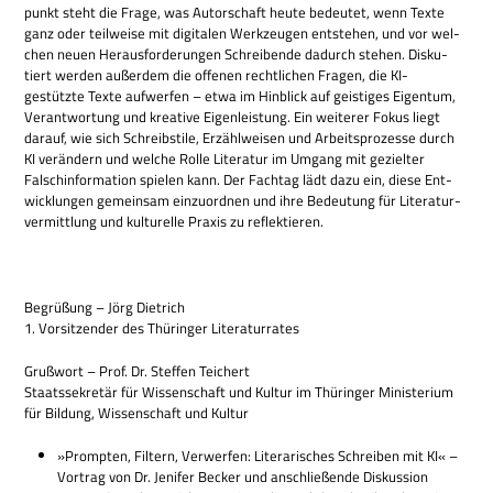
punkt steht die Frage, was Autor­schaft heute bedeu­tet, wenn Texte
ganz oder teil­weise mit digi­ta­len Werk­zeu­gen ent­ste­hen, und vor wel­
chen neuen Her­aus­for­de­run­gen Schrei­bende dadurch ste­hen. Dis­ku­
tiert wer­den außer­dem die offe­nen recht­li­chen Fra­gen, die KI-
gestützte Texte auf­wer­fen – etwa im Hin­blick auf gei­sti­ges Eigen­tum,
Ver­ant­wor­tung und krea­tive Eigen­lei­stung. Ein wei­te­rer Fokus liegt
dar­auf, wie sich Schreib­stile, Erzähl­wei­sen und Arbeits­pro­zesse durch
KI ver­än­dern und wel­che Rolle Lite­ra­tur im Umgang mit geziel­ter
Falsch­in­for­ma­tion spie­len kann. Der Fach­tag lädt dazu ein, diese Ent­
wick­lun­gen gemein­sam ein­zu­ord­nen und ihre Bedeu­tung für Lite­ra­tur­
ver­mitt­lung und kul­tu­relle Pra­xis zu reflektieren.
Begrü­ßung – Jörg Dietrich
1. Vor­sit­zen­der des Thü­rin­ger Literaturrates
Gruß­wort – Prof. Dr. Stef­fen Teichert
Staats­se­kre­tär für Wis­sen­schaft und Kul­tur im Thü­rin­ger Mini­ste­rium
für Bil­dung, Wis­sen­schaft und Kultur
»Promp­ten, Fil­tern, Ver­wer­fen: Lite­ra­ri­sches Schrei­ben mit KI« –
Vor­trag von Dr. Jeni­fer Becker und anschlie­ßende Diskussion