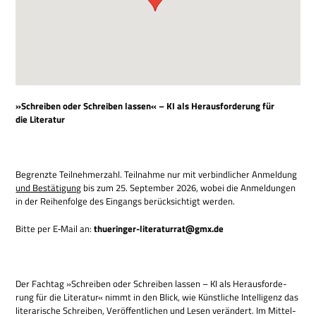
»Schrei­ben oder Schrei­ben las­sen« – KI als Her­aus­for­de­rung für
die Literatur
Begrenzte Teil­neh­mer­zahl. Teil­nahme nur mit ver­bind­li­cher Anmel­dung
und Bestä­ti­gung
bis zum 25. Sep­tem­ber 2026, wobei die Anmel­dun­gen
in der Rei­hen­folge des Ein­gangs berück­sich­tigt werden.
Bitte per E‑Mail an:
thueringer-literaturrat@gmx.de
Der Fach­tag »Schrei­ben oder Schrei­ben las­sen – KI als Her­aus­for­de­
rung für die Lite­ra­tur« nimmt in den Blick, wie Künst­li­che Intel­li­genz das
lite­ra­ri­sche Schrei­ben, Ver­öf­fent­li­chen und Lesen ver­än­dert. Im Mit­tel­