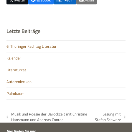
Letzte Beiträge
6. Thüringer Fachtag Literatur
Kalender
Literaturrat
Autorenlexikon
Palmbaum
Musik und Poesie der Barockzeit mit Christine
Lesung mit
vorheriger
Nächster
Hansmann und Andreas Conrad
Stefan Schwarz
Beitrag:
Beitrag:
Hier fin­den Sie uns