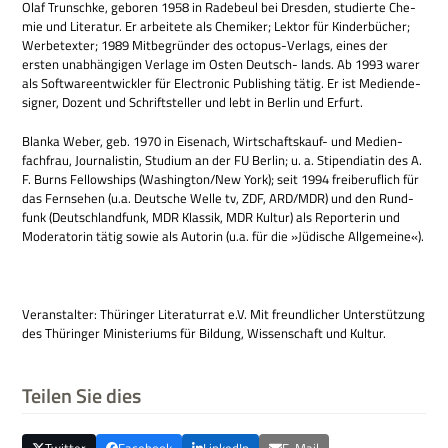
Olaf Trunschke, gebo­ren 1958 in Rade­beul bei Dres­den, stu­dierte Che­
mie und Lite­ra­tur. Er arbei­tete als Che­mi­ker; Lek­tor für Kin­der­bü­cher;
Wer­be­tex­ter; 1989 Mit­be­grün­der des octo­pus-Ver­lags, eines der
ersten unab­hän­gi­gen Ver­lage im Osten Deutsch- lands. Ab 1993 warer
als Soft­ware­ent­wick­ler für Elec­tro­nic Publi­shing tätig. Er ist Medi­en­de­
si­gner, Dozent und Schrift­stel­ler und lebt in Ber­lin und Erfurt.
Blanka Weber, geb. 1970 in Eisen­ach, Wirt­schafts­kauf- und Medi­en­
fach­frau, Jour­na­li­stin, Stu­dium an der FU Ber­lin; u. a. Sti­pen­dia­tin des A.
F. Burns Fel­low­ships (Washington/New York); seit 1994 frei­be­ruf­lich für
das Fern­se­hen (u.a. Deut­sche Welle tv, ZDF, ARD/MDR) und den Rund­
funk (Deutsch­land­funk, MDR Klas­sik, MDR Kul­tur) als Repor­te­rin und
Mode­ra­to­rin tätig sowie als Autorin (u.a. für die »Jüdi­sche Allgemeine«).
Ver­an­stal­ter: Thü­rin­ger Lite­ra­tur­rat e.V. Mit freund­li­cher Unter­stüt­zung
des Thü­rin­ger Mini­ste­ri­ums für Bil­dung, Wis­sen­schaft und Kultur.
Teilen Sie dies
Twitter
Facebook
LinkedIn
E-Mail