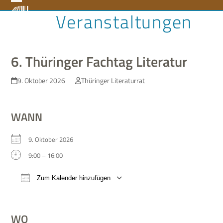
Skip
Open
Close
Veranstaltungen
to
content
mobile
mobile
menu
menu
6. Thüringer Fachtag Literatur
9. Oktober 2026
Thüringer Literaturrat
WANN
9. Okto­ber 2026
9:00 – 16:00
Zum Kalender hinzufügen
ICS her­un­ter­la­den
Google Kalen­der
WO