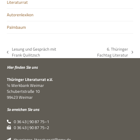
Literaturrat
Autorenlexikon
Palmbaum
Lesung und Gespräch mit
6. Thüringer
vorheriger
Nächster
Frank Quilitzsch
Fachtag Literatur
Beitrag:
Beitrag:
Hier fin­den Sie uns
Thü­rin­ger Lite­ra­tur­rat e.V.
℅ Werk­bank Weimar
Schu­bert­straße 10
99423 Weimar
So errei­chen Sie uns
0 36 43 | 90 87 75–1
0 36 43 | 90 87 75–2
thueringer-literaturrat@gmx.de