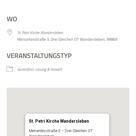
ICS her­un­ter­la­den
Google Kalen­der
WO
St. Petri Kir­che Wandersleben
Men­ant­es­straße 3, Drei Glei­chen OT Wan­ders­le­ben, 99869
VERANSTALTUNGSTYP
Gar­ten­fest
Lesung & Konzert
St. Petri Kirche Wandersleben
Men­ant­es­straße 3 – Drei Glei­chen OT