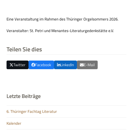
Eine Ver­an­stal­tung im Rah­men des Thü­rin­ger Orgel­som­mers 2026.
Ver­an­stal­ter: St. Petri und Men­an­tes-Lite­ra­tur­ge­denk­stätte e.V.
Teilen Sie dies
Twitter
Facebook
LinkedIn
E-Mail
Letzte Beiträge
6. Thüringer Fachtag Literatur
Kalender