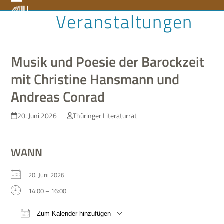
Skip
Open
Close
Veranstaltungen
to
content
mobile
mobile
menu
menu
Musik und Poesie der Barockzeit
mit Christine Hansmann und
Andreas Conrad
20. Juni 2026
Thüringer Literaturrat
WANN
20. Juni 2026
14:00 – 16:00
Zum Kalender hinzufügen