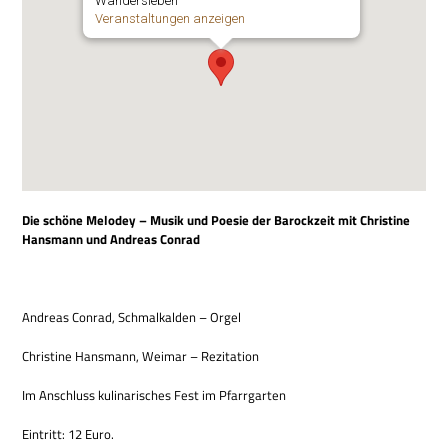
Wandersleben
Ver­an­stal­tun­gen anzeigen
Die schöne Melo­dey – Musik und Poe­sie der Barock­zeit mit Chri­stine
Hans­mann und Andreas Conrad
Andreas Con­rad, Schmal­kal­den – Orgel
Chri­stine Hans­mann, Wei­mar – Rezitation
Im Anschluss kuli­na­ri­sches Fest im Pfarrgarten
Ein­tritt: 12 Euro.