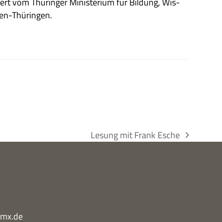
­dert vom Thü­rin­ger Mini­ste­rium für Bil­dung, Wis­
ssen-Thüringen.
Lesung mit Frank Esche
Nächster
Beitrag:
gmx.de