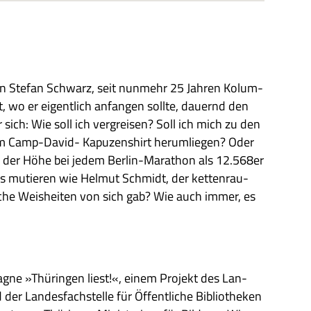
on Ste­fan Schwarz, seit nun­mehr 25 Jah­ren Kolum­
t, wo er eigent­lich anfan­gen sollte, dau­ernd den
r sich: Wie soll ich ver­grei­sen? Soll ich mich zu den
n im Camp-David- Kapu­zen­shirt her­um­lie­gen? Oder
n der Höhe bei jedem Ber­lin-Mara­thon als 12.568
er
s mutie­ren wie Hel­mut Schmidt, der ket­ten­rau­
­sche Weis­hei­ten von sich gab? Wie auch immer, es
a­gne »Thü­rin­gen liest!«, einem Pro­jekt des Lan­
er Lan­des­fach­stelle für Öffent­li­che Biblio­the­ken