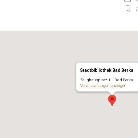
T
Stadtbibliothek Bad Berka
Zeug­haus­platz 1 – Bad Berka
Ver­an­stal­tun­gen anzeigen