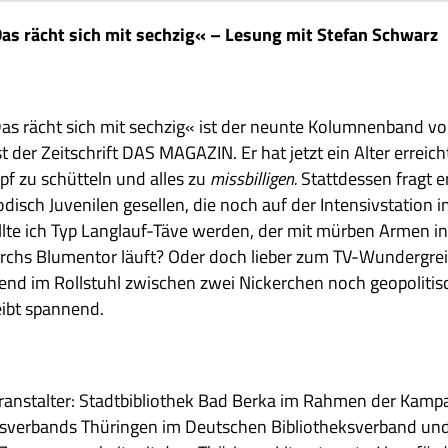
as rächt sich mit sech­zig« – Lesung mit Ste­fan Schwarz
as rächt sich mit sech­zig« ist der neunte Kolum­nen­band v
st der Zeit­schrift DAS MAGAZIN. Er hat jetzt ein Alter erreich
pf zu schüt­teln und alles zu
miss­bil­li­gen.
Statt­des­sen fragt e
disch Juve­ni­len gesel­len, die noch auf der Inten­siv­sta­tio
llte ich Typ Lang­lauf-Täve wer­den, der mit mür­ben Armen i
rchs Blu­men­tor läuft? Oder doch lie­ber zum TV-Wun­der­grei
end im Roll­stuhl zwi­schen zwei Nicker­chen noch geo­po­li­ti
eibt spannend.
r­an­stal­ter: Stadt­bi­blio­thek Bad Berka im Rah­men der Kam­p
s­ver­bands Thü­rin­gen im Deut­schen Biblio­theks­ver­band und d