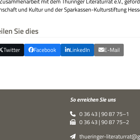
 Zusam­men­ar­beit mit dem Thü­rin­ger Lite­ra­tur­rat e.V., geför
n­schaft und Kul­tur und der Spar­kas­sen-Kul­tur­stif­tung He
ilen Sie dies
Twitter
Facebook
LinkedIn
E-Mail
So errei­chen Sie uns
0 36 43 | 90 87 75–1
0 36 43 | 90 87 75–2
thueringer-literaturrat@