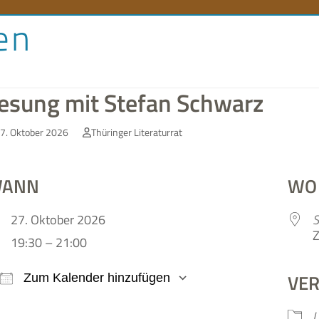
en
orenlexikon
Literaturlandschaft
Literaturland Thüringe
esung mit Stefan Schwarz
7. Oktober 2026
Thüringer Literaturrat
ANN
WO
27. Okto­ber 2026
S
Z
19:30 – 21:00
VE
Zum Kalender hinzufügen
ICS her­un­ter­la­den
Google Kalen­der
L