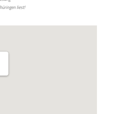
hü­rin­gen liest!