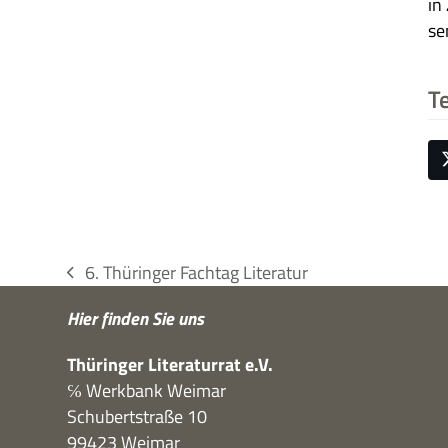
in
se
Te
6. Thüringer Fachtag Literatur
vorheriger
Beitrag:
Hier fin­den Sie uns
Thü­rin­ger Lite­ra­tur­rat e.V.
℅ Werk­bank Weimar
Schu­bert­straße 10
99423 Weimar