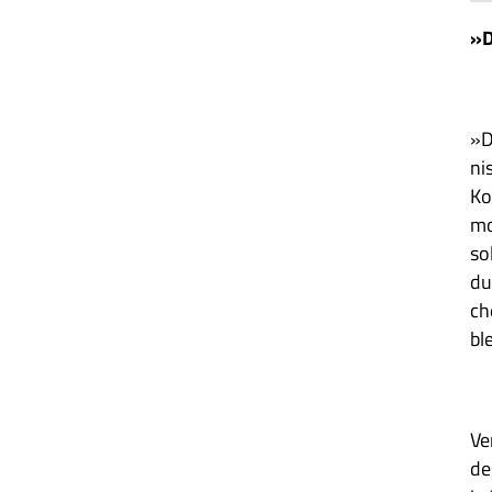
»D
»D
ni
Ko
mo
so
du
ch
bl
Ve
de