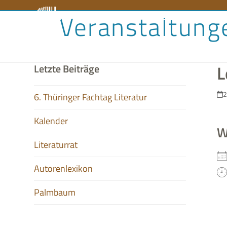
Skip
Veranstaltung
Literaturrat
Kalender
Audiobibliothek
Aut
to
content
L
Letzte Beiträge
2
6. Thüringer Fachtag Literatur
Kalender
W
Literaturrat
Autorenlexikon
Palmbaum