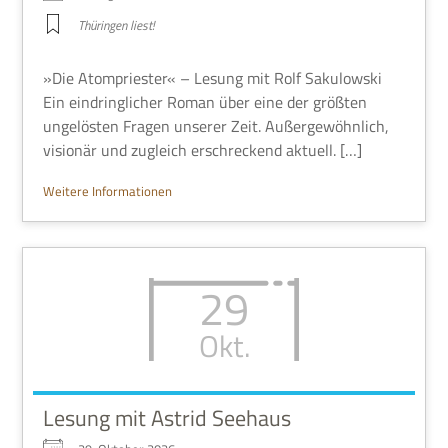
Thü­rin­gen liest!
»Die Atom­prie­ster« – Lesung mit Rolf Saku­low­ski
Ein ein­dring­li­cher Roman über eine der größ­ten
unge­lö­sten Fra­gen unse­rer Zeit. Außer­ge­wöhn­lich,
visio­när und zugleich erschreckend aktuell. […]
Wei­tere Informationen
29
Okt.
Lesung mit Astrid Seehaus