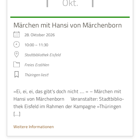
Okt.
Märchen mit Hansi von Märchenborn
28. Okto­ber 2026
10:00 – 11:30
Stadt­bi­blio­thek Eisfeld
Freies Erzäh­len
Thü­rin­gen liest!
»Ei, ei, ei, das gibt’s doch nicht .… « – Mär­chen mit
Hansi von Mär­chen­born Ver­an­stal­ter: Stadt­bi­blio­
thek Eis­feld im Rah­men der Kam­pa­gne »Thü­rin­gen
[…]
Wei­tere Informationen