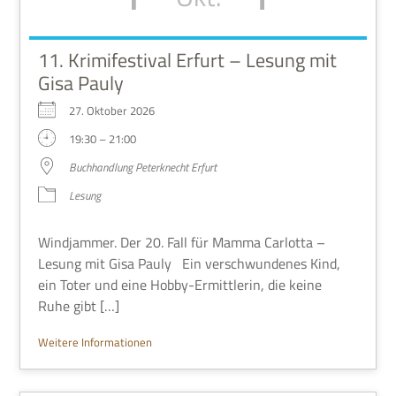
11. Krimifestival Erfurt – Lesung mit
Gisa Pauly
27. Okto­ber 2026
19:30 – 21:00
Buch­hand­lung Peter­knecht Erfurt
Lesung
Wind­jam­mer. Der 20. Fall für Mamma Car­lotta –
Lesung mit Gisa Pauly Ein ver­schwun­de­nes Kind,
ein Toter und eine Hobby-Ermitt­le­rin, die keine
Ruhe gibt […]
Wei­tere Informationen