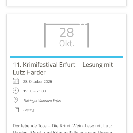
28
Okt.
11. Krimifestival Erfurt – Lesung mit
Lutz Harder
28. Okto­ber 2026
19:30 – 21:00
Thü­rin­ger Vin­a­rium Erfurt
Lesung
Der lebende Tote – Die Krimi-Wein-Lese mit Lutz
Har­der Mord- und Kri­mi­nal­fälle aus dem Her­zen