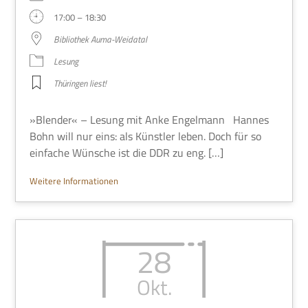
17:00 – 18:30
Biblio­thek Auma-Weidatal
Lesung
Thü­rin­gen liest!
»Blen­der« – Lesung mit Anke Engel­mann Han­nes
Bohn will nur eins: als Künst­ler leben. Doch für so
ein­fa­che Wün­sche ist die DDR zu eng. […]
Wei­tere Informationen
28
Okt.