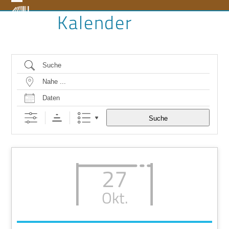
Skip
Open
Close
Kalender
to
content
mobile
mobile
menu
menu
Suche
Nahe …
Daten
Suche
27
Okt.