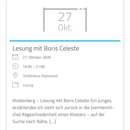
27
Okt.
Lesung mit Boris Celeste
27. Okto­ber 2026
19:30 – 21:00
Schil­ler­haus Rudolstadt
Lesung
Klo­ster­berg – Lesung mit Boris Cele­ste Ein jun­ges,
erzäh­len­des Ich zieht sich zurück in die (ver­meint­li­
che) Abge­schie­den­heit eines Klo­sters – auf der
Suche nach Nähe, […]