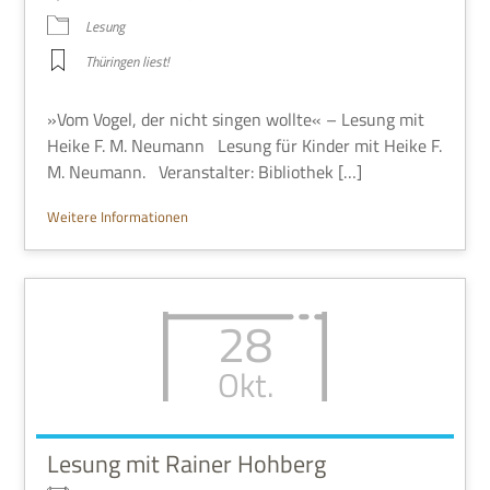
Lesung
Thü­rin­gen liest!
»Vom Vogel, der nicht sin­gen wollte« – Lesung mit
Heike F. M. Neu­mann Lesung für Kin­der mit Heike F.
M. Neu­mann. Ver­an­stal­ter: Bibliothek […]
Wei­tere Informationen
28
Okt.
Lesung mit Rainer Hohberg