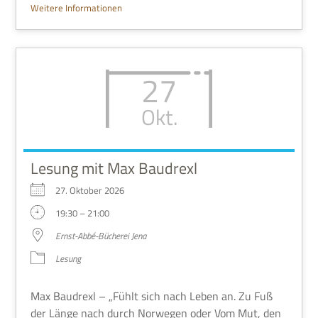
Wei­tere Informationen
27
Okt.
Lesung mit Max Baudrexl
27. Okto­ber 2026
19:30 – 21:00
Ernst-Abbé-Büche­rei Jena
Lesung
Max Bau­drexl – „Fühlt sich nach Leben an. Zu Fuß
der Länge nach durch Nor­we­gen oder Vom Mut, den