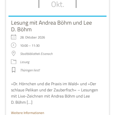
Okt.
Lesung mit Andrea Böhm und Lee
D. Böhm
28. Okto­ber 2026
10:00 – 11:30
Stadt­bi­blio­thek Eisenach
Lesung
Thü­rin­gen liest!
»Dr. Hörn­chen und die Pra­xis im Wald« und »Der
schlaue Peli­kan und der Zau­ber­fisch« – Lesun­gen
mit Live-Zeich­nen mit Andrea Böhm und Lee
D. Böhm […]
Wei­tere Informationen