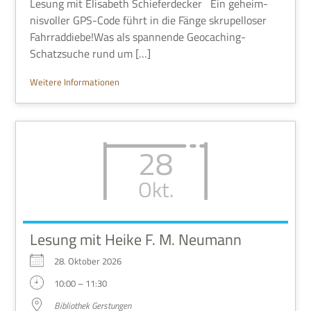
Lesung mit Eli­sa­beth Schie­fer­decker Ein geheim­
nis­vol­ler GPS-Code führt in die Fänge skru­pel­lo­ser
Fahrraddiebe!Was als span­nende Geo­caching-
Schatz­su­che rund um […]
Wei­tere Informationen
28
Okt.
Lesung mit Heike F. M. Neumann
28. Okto­ber 2026
10:00 – 11:30
Biblio­thek Gerstungen