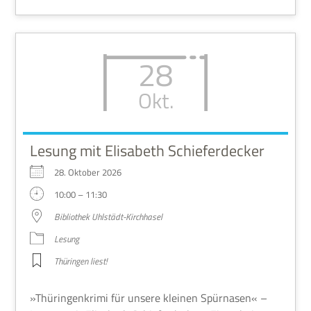
28
Okt.
Lesung mit Elisabeth Schieferdecker
28. Okto­ber 2026
10:00 – 11:30
Biblio­thek Uhlstädt-Kirchhasel
Lesung
Thü­rin­gen liest!
»Thü­rin­gen­krimi für unsere klei­nen Spür­na­sen« –