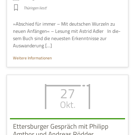
Thü­rin­gen liest!
»Abschied für immer – Mit deut­schen Wur­zeln zu
neuen Anfän­gen« – Lesung mit Astrid Adler In die­
sem Buch sind die neue­sten Erkennt­nisse zur
Auswanderung […]
Wei­tere Informationen
27
Okt.
Ettersburger Gespräch mit Philipp
Amthor und Andreas Rödder