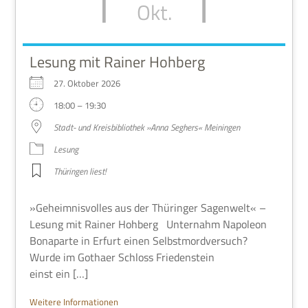
Okt.
Lesung mit Rainer Hohberg
27. Okto­ber 2026
18:00 – 19:30
Stadt- und Kreis­bi­blio­thek »Anna Seg­hers« Meiningen
Lesung
Thü­rin­gen liest!
»Geheim­nis­vol­les aus der Thü­rin­ger Sagen­welt« –
Lesung mit Rai­ner Hoh­berg Unter­nahm Napo­leon
Bona­parte in Erfurt einen Selbst­mord­ver­such?
Wurde im Gothaer Schloss Frie­den­stein
einst ein […]
Wei­tere Informationen