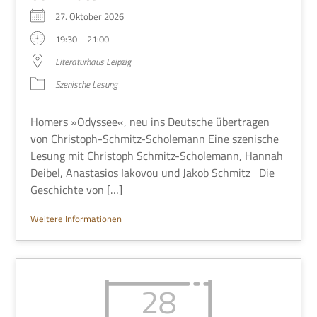
27. Okto­ber 2026
19:30 – 21:00
Lite­ra­tur­haus Leipzig
Sze­ni­sche Lesung
Homers »Odys­see«, neu ins Deut­sche über­tra­gen
von Chri­stoph-Schmitz-Schole­mann Eine sze­ni­sche
Lesung mit Chri­stoph Schmitz-Schole­mann, Han­nah
Dei­bel, Ana­sta­sios Iako­vou und Jakob Schmitz Die
Geschichte von […]
Wei­tere Informationen
28