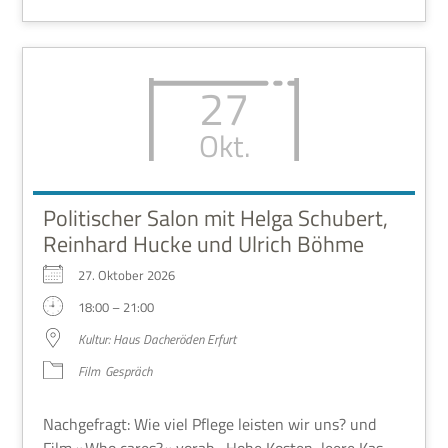
27
Okt.
Politischer Salon mit Helga Schubert,
Reinhard Hucke und Ulrich Böhme
27. Okto­ber 2026
18:00 – 21:00
Kul­tur: Haus Dach­eröden Erfurt
Film
Gespräch
Nach­ge­fragt: Wie viel Pflege lei­sten wir uns? und
Film »Who cares?« vorab Hohe Kosten, leere Kas­