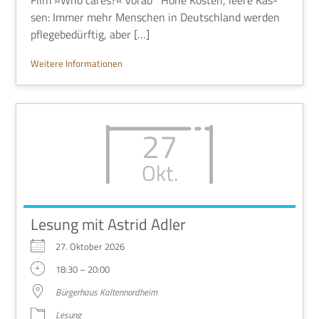
sen: Immer mehr Men­schen in Deutsch­land wer­den
pfle­ge­be­dürf­tig, aber […]
Wei­tere Informationen
27
Okt.
Lesung mit Astrid Adler
27. Okto­ber 2026
18:30 – 20:00
Bür­ger­haus Kaltennordheim
Lesung