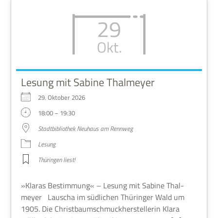
29
Okt.
Lesung mit Sabine Thalmeyer
29. Okto­ber 2026
18:00 – 19:30
Stadt­bi­blio­thek Neu­haus am Rennweg
Lesung
Thü­rin­gen liest!
»Kla­ras Bestim­mung« – Lesung mit Sabine Thal­
meyer Lauscha im süd­li­chen Thü­rin­ger Wald um
1905. Die Christ­baum­schmuck­her­stel­le­rin Klara