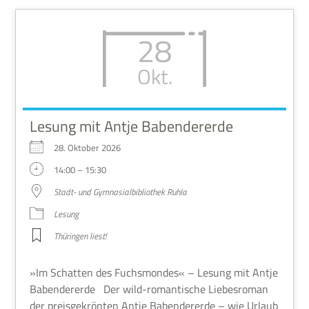
28
Okt.
Lesung mit Antje Babendererde
28. Okto­ber 2026
14:00 – 15:30
Stadt- und Gym­na­si­al­bi­blio­thek Ruhla
Lesung
Thü­rin­gen liest!
»Im Schat­ten des Fuchs­mon­des« – Lesung mit Antje
Baben­der­erde Der wild-roman­ti­sche Lie­bes­ro­man
der preis­ge­krön­ten Antje Baben­der­erde – wie Urlaub