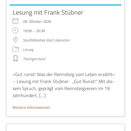
Lesung mit Frank Stübner
28. Okto­ber 2026
19:00 – 20:30
Stadt­bi­blio­thek Bad Lobenstein
Lesung
Thü­rin­gen liest!
»Gut runst! Was der Renn­steig vom Leben erzählt«
– Lesung mit Frank Stüb­ner „Gut Runst!“ Mit die­
sem Spruch, geprägt vom Renn­steig­ver­ein im 19.
Jahrhundert, […]
Wei­tere Informationen