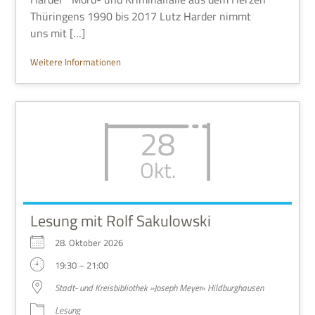
Thü­rin­gens 1990 bis 2017 Lutz Har­der nimmt
uns mit […]
Wei­tere Informationen
28
Okt.
Lesung mit Rolf Sakulowski
28. Okto­ber 2026
19:30 – 21:00
Stadt- und Kreis­bi­blio­thek »Joseph Meyer« Hildburghausen
Lesung