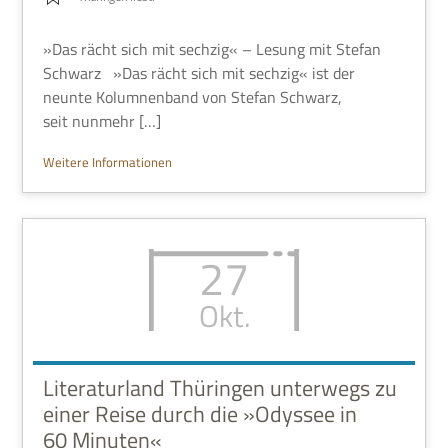
»Das rächt sich mit sech­zig« – Lesung mit Ste­fan
Schwarz »Das rächt sich mit sech­zig« ist der
neunte Kolum­nen­band von Ste­fan Schwarz,
seit nunmehr […]
Wei­tere Informationen
27
Okt.
Literaturland Thüringen unterwegs zu
einer Reise durch die »Odyssee in
60 Minuten«