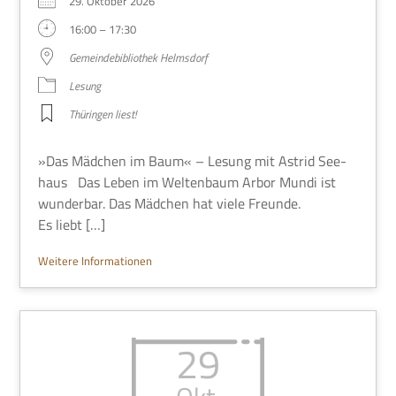
29. Okto­ber 2026
16:00 – 17:30
Gemein­de­bi­blio­thek Helmsdorf
Lesung
Thü­rin­gen liest!
»Das Mäd­chen im Baum« – Lesung mit Astrid See­
haus Das Leben im Wel­ten­baum Arbor Mundi ist
wun­der­bar. Das Mäd­chen hat viele Freunde.
Es liebt […]
Wei­tere Informationen
29