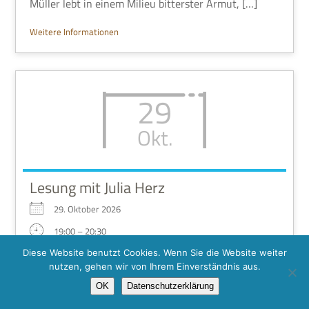
Mül­ler lebt in einem Milieu bit­ter­ster Armut, […]
Wei­tere Informationen
29
Okt.
Lesung mit Julia Herz
29. Okto­ber 2026
19:00 – 20:30
Biblio­thek Amt Wach­sen­burg Ichtershausen
Diese Website benutzt Cookies. Wenn Sie die Website weiter
nutzen, gehen wir von Ihrem Einverständnis aus.
Lesung
OK
Datenschutzerklärung
Thü­rin­gen liest!