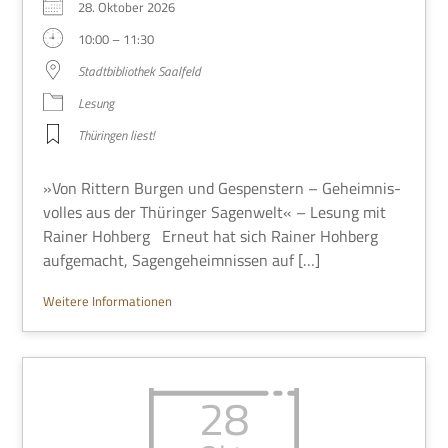
28. Okto­ber 2026
10:00 – 11:30
Stadt­bi­blio­thek Saalfeld
Lesung
Thü­rin­gen liest!
»Von Rit­tern Bur­gen und Gespen­stern – Geheim­nis­
vol­les aus der Thü­rin­ger Sagen­welt« – Lesung mit
Rai­ner Hoh­berg Erneut hat sich Rai­ner Hoh­berg
auf­ge­macht, Sagen­ge­heim­nis­sen auf […]
Wei­tere Informationen
28