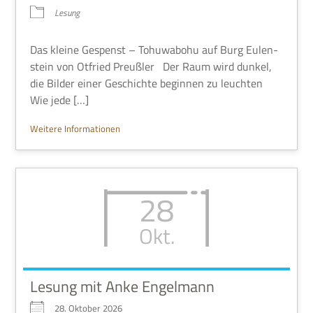
Lesung
Das kleine Gespenst – Tohu­wa­bohu auf Burg Eulen­
stein von Otfried Preuß­ler Der Raum wird dun­kel,
die Bil­der einer Geschichte begin­nen zu leuch­ten
Wie jede […]
Wei­tere Informationen
28
Okt.
Lesung mit Anke Engelmann
28. Okto­ber 2026