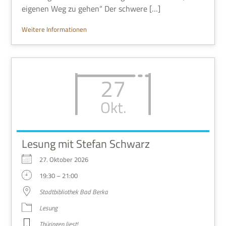
eige­nen Weg zu gehen“ Der schwere […]
Wei­tere Informationen
27
Okt.
Lesung mit Stefan Schwarz
27. Okto­ber 2026
19:30 – 21:00
Stadt­bi­blio­thek Bad Berka
Lesung
Thü­rin­gen liest!