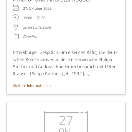
27. Okto­ber 2026
19:00 – 20:30
Schloss Etters­burg
Gespräch
Etters­bur­ger Gespräch »Im eiser­nen Käfig. Die deut­
schen Kon­ser­va­ti­ven in der Zei­ten­wende« Phil­ipp
Amt­hor und Andreas Röd­der im Gespräch mit Peter
Krause Phil­ipp Amt­hor, geb. 1992 […]
Wei­tere Informationen
27
Okt.