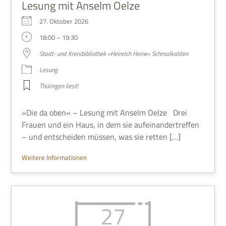
Lesung mit Anselm Oelze
27. Okto­ber 2026
18:00 – 19:30
Stadt- und Kreis­bi­blio­thek »Hein­rich Heine« Schmalkalden
Lesung
Thü­rin­gen liest!
»Die da oben« – Lesung mit Anselm Oelze Drei
Frauen und ein Haus, in dem sie auf­ein­an­der­tref­fen
– und ent­schei­den müs­sen, was sie retten […]
Wei­tere Informationen
27