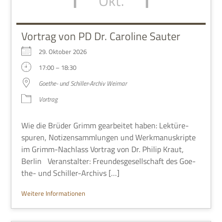
Okt.
Vortrag von PD Dr. Caroline Sauter
29. Okto­ber 2026
17:00 – 18:30
Goe­the- und Schil­ler-Archiv Weimar
Vor­trag
Wie die Brü­der Grimm gear­bei­tet haben: Lek­tü­re­
spu­ren, Noti­zen­samm­lun­gen und Werk­ma­nu­skripte
im Grimm-Nach­lass Vor­trag von Dr. Philip Kraut,
Ber­lin Ver­an­stal­ter: Freun­des­ge­sell­schaft des Goe­
the- und Schiller-Archivs […]
Wei­tere Informationen