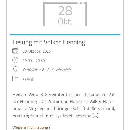
28
Okt.
Lesung mit Volker Henning
28. Okto­ber 2026
19:00 – 20:30
Fach­kli­nik m & i Bad Liebenstein
Lesung
Hei­tere Verse & Gereim­ter Unsinn – Lesung mit Vol­
ker Hen­ning Der Autor und Humo­rist Vol­ker Hen­
ning ist Mit­glied im Thü­rin­ger Schrift­stel­ler­ver­band,
Preis­trä­ger meh­re­rer Lyrikwettbewerbe […]
Wei­tere Informationen