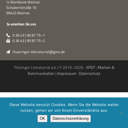
℅ Werk­bank Weimar
Schu­bert­straße 10
99423 Weimar
So errei­chen Sie uns
0 36 43 | 90 87 75–1
0 36 43 | 90 87 75–2
thueringer-literaturrat@gmx.de
Thüringer Literaturrat e.V. | © 2019–2026 ·
XPDT : Marken &
Kommunikation
|
Impressum
·
Datenschutz
Suche Schlagwörter
Diese Website benutzt Cookies. Wenn Sie die Website weiter
nutzen, gehen wir von Ihrem Einverständnis aus.
OK
Datenschutzerklärung