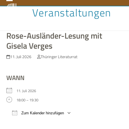
Skip
Open
Close
Veranstaltungen
to
content
mobile
mobile
menu
menu
Rose-Ausländer-Lesung mit
Gisela Verges
11. Juli 2026
Thüringer Literaturrat
WANN
11. Juli 2026
18:00 – 19:30
Zum Kalender hinzufügen
ICS her­un­ter­la­den
Google Kalen­der