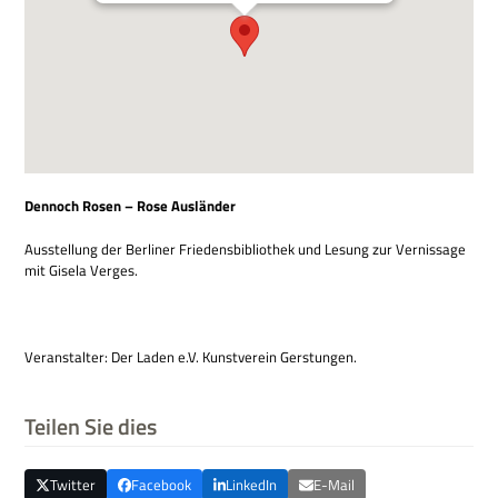
Den­noch Rosen – Rose Ausländer
Aus­stel­lung der Ber­li­ner Frie­dens­bi­blio­thek und Lesung zur Ver­nis­sage
mit Gisela Verges.
Ver­an­stal­ter: Der Laden e.V. Kunst­ver­ein Gerstungen.
Teilen Sie dies
Twitter
Facebook
LinkedIn
E-Mail