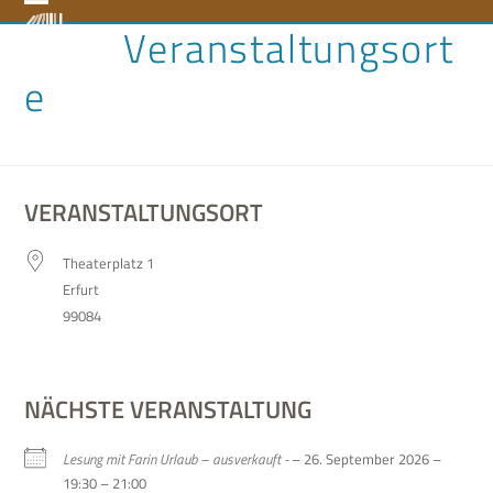
Skip
Open
Close
Veranstaltungsort
to
content
mobile
mobile
e
menu
menu
VERANSTALTUNGSORT
Thea­ter­platz 1
Erfurt
99084
NÄCHSTE VERANSTALTUNG
Lesung mit Farin Urlaub – aus­ver­kauft -
– 26. Sep­tem­ber 2026 –
19:30 – 21:00