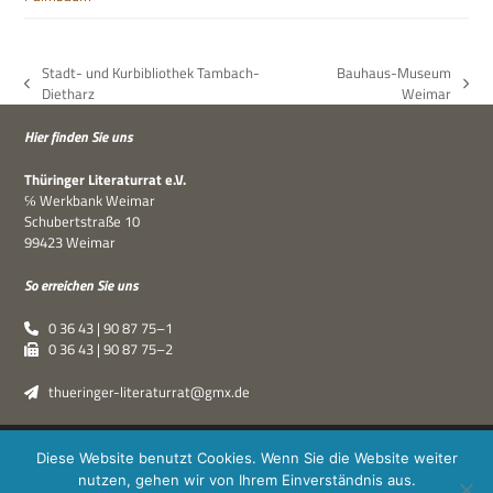
Stadt- und Kurbibliothek Tambach-
Bauhaus-Museum
vorheriger
Nächster
Dietharz
Weimar
Beitrag:
Beitrag:
Hier fin­den Sie uns
Thü­rin­ger Lite­ra­tur­rat e.V.
℅ Werk­bank Weimar
Schu­bert­straße 10
99423 Weimar
So errei­chen Sie uns
0 36 43 | 90 87 75–1
0 36 43 | 90 87 75–2
thueringer-literaturrat@gmx.de
Thüringer Literaturrat e.V. | © 2019–2026 ·
XPDT : Marken &
Diese Website benutzt Cookies. Wenn Sie die Website weiter
Kommunikation
|
Impressum
·
Datenschutz
nutzen, gehen wir von Ihrem Einverständnis aus.