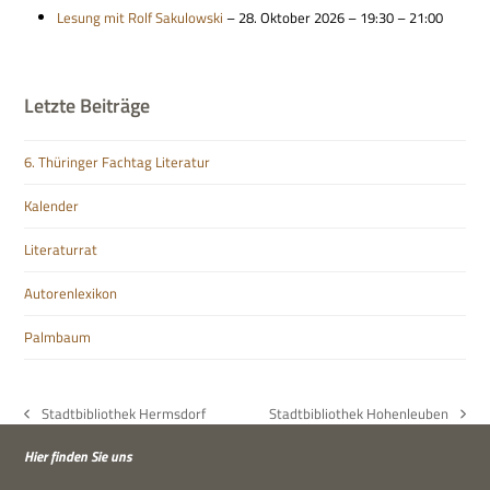
Lesung mit Rolf Saku­low­ski
– 28. Okto­ber 2026 – 19:30 – 21:00
Letzte Beiträge
6. Thüringer Fachtag Literatur
Kalender
Literaturrat
Autorenlexikon
Palmbaum
Stadtbibliothek Hermsdorf
Stadtbibliothek Hohenleuben
vorheriger
Nächster
Beitrag:
Beitrag:
Hier fin­den Sie uns