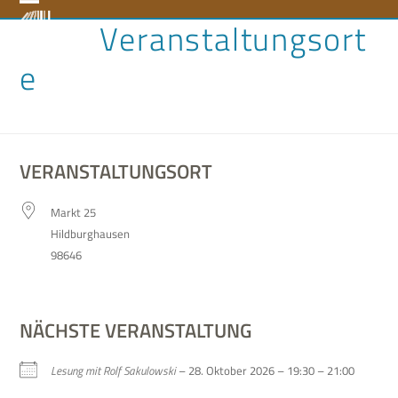
Skip
Open
Close
Veranstaltungsort
to
content
mobile
mobile
e
menu
menu
VERANSTALTUNGSORT
Markt 25
Hild­burg­hau­sen
98646
NÄCHSTE VERANSTALTUNG
Lesung mit Rolf Saku­low­ski
– 28. Okto­ber 2026 – 19:30 – 21:00