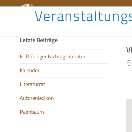
Skip
Veranstaltung
Literaturrat
Kalender
Audiobibliothek
Aut
to
content
Letzte Beiträge
V
6. Thüringer Fachtag Literatur
Kalender
Literaturrat
Autorenlexikon
Palmbaum