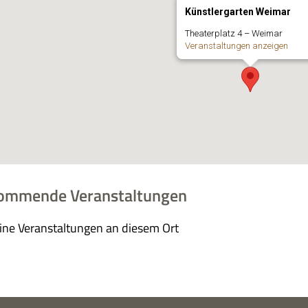
Künstlergarten Weimar
Thea­ter­platz 4 – Weimar
Ver­an­stal­tun­gen anzeigen
ommende Veranstaltungen
ine Ver­an­stal­tun­gen an die­sem Ort