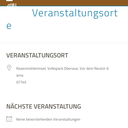
Skip
Open
Close
Veranstaltungsort
to
content
mobile
mobile
e
menu
menu
VERANSTALTUNGSORT
Rasen­müh­len­in­sel, Volks­park Ober­aue, Vor dem Neu­tor 6
Jena
07745
NÄCHSTE VERANSTALTUNG
Keine bevor­ste­hen­den Veranstaltungen