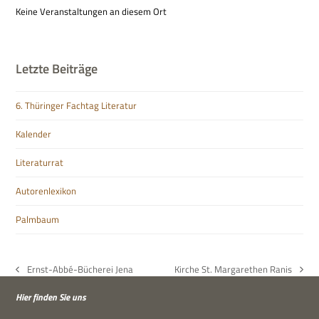
Keine Ver­an­stal­tun­gen an die­sem Ort
Letzte Beiträge
6. Thüringer Fachtag Literatur
Kalender
Literaturrat
Autorenlexikon
Palmbaum
Ernst-Abbé-Bücherei Jena
Kirche St. Margarethen Ranis
vorheriger
Nächster
Beitrag:
Beitrag:
Hier fin­den Sie uns