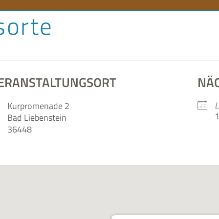
sorte
orenlexikon
Literaturlandschaft
Literaturland Thüringe
ERANSTALTUNGSORT
NÄ
L
Kur­pro­me­nade 2
1
Bad Lie­ben­stein
36448