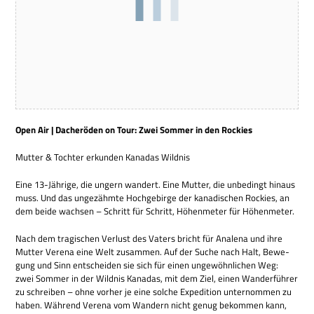
Open Air | Dach­eröden on Tour: Zwei Som­mer in den Rockies
Mut­ter & Toch­ter erkun­den Kana­das Wildnis
Eine 13-Jäh­rige, die ungern wan­dert. Eine Mut­ter, die unbe­dingt hin­aus
muss. Und das unge­zähmte Hoch­ge­birge der kana­di­schen Rockies, an
dem beide wach­sen – Schritt für Schritt, Höhen­me­ter für Höhenmeter.
Nach dem tra­gi­schen Ver­lust des Vaters bricht für Ana­lena und ihre
Mut­ter Verena eine Welt zusam­men. Auf der Suche nach Halt, Bewe­
gung und Sinn ent­schei­den sie sich für einen unge­wöhn­li­chen Weg:
zwei Som­mer in der Wild­nis Kana­das, mit dem Ziel, einen Wan­der­füh­rer
zu schrei­ben – ohne vor­her je eine sol­che Expe­di­tion unter­nom­men zu
haben. Wäh­rend Verena vom Wan­dern nicht genug bekom­men kann,