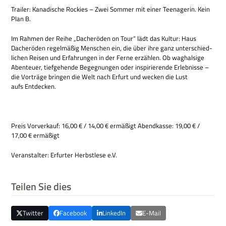
Trai­ler: Kana­di­sche Rockies – Zwei Som­mer mit einer Teen­age­rin. Kein
Plan B.
Im Rah­men der Reihe „Dach­eröden on Tour“ lädt das Kul­tur: Haus
Dach­eröden regel­mä­ßig Men­schen ein, die über ihre ganz unter­schied­
li­chen Rei­sen und Erfah­run­gen in der Ferne erzäh­len. Ob wag­hal­sige
Aben­teuer, tief­ge­hende Begeg­nun­gen oder inspi­rie­rende Erleb­nisse –
die Vor­träge brin­gen die Welt nach Erfurt und wecken die Lust
aufs Entdecken.
Preis Vor­ver­kauf: 16,00 € / 14,00 € ermä­ßigt Abend­kasse: 19,00 € /
17,00 € ermäßigt
Ver­an­stal­ter: Erfur­ter Herbst­lese e.V.
Teilen Sie dies
Twitter
Facebook
LinkedIn
E-Mail