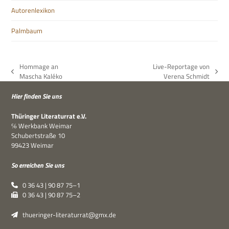
Autorenlexikon
Palmbaum
Hommage an
Live-Reportage von
vorheriger
Nächster
Mascha Kaléko
Verena Schmidt
Beitrag:
Beitrag:
Hier fin­den Sie uns
Thü­rin­ger Lite­ra­tur­rat e.V.
℅ Werk­bank Weimar
Schu­bert­straße 10
99423 Weimar
So errei­chen Sie uns
0 36 43 | 90 87 75–1
0 36 43 | 90 87 75–2
thueringer-literaturrat@gmx.de