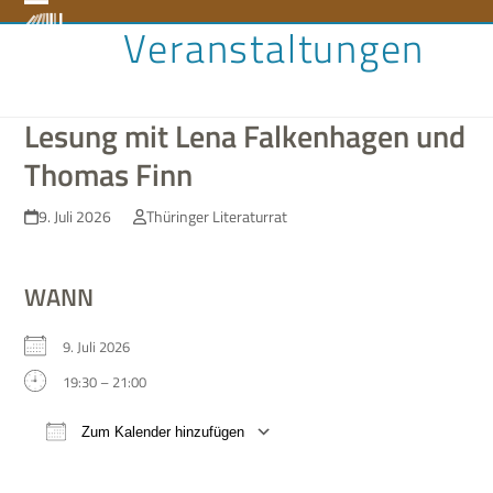
Skip
Open
Close
Veranstaltungen
to
content
mobile
mobile
menu
menu
Lesung mit Lena Falkenhagen und
Thomas Finn
9. Juli 2026
Thüringer Literaturrat
WANN
9. Juli 2026
19:30 – 21:00
Zum Kalender hinzufügen
ICS her­un­ter­la­den
Google Kalen­der