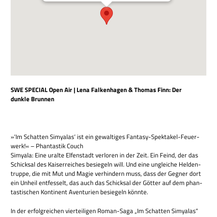
SWE SPECIAL Open Air | Lena Fal­ken­ha­gen & Tho­mas Finn: Der
dunkle Brunnen
»‘Im Schat­ten Simy­a­las‘ ist ein gewal­ti­ges Fan­tasy-Spek­ta­kel-Feu­er­
werk!« – Phan­ta­stik Couch
Simyala: Eine uralte Elfen­stadt ver­lo­ren in der Zeit. Ein Feind, der das
Schick­sal des Kai­ser­rei­ches besie­geln will. Und eine unglei­che Hel­den­
truppe, die mit Mut und Magie ver­hin­dern muss, dass der Geg­ner dort
ein Unheil ent­fes­selt, das auch das Schick­sal der Göt­ter auf dem phan­
ta­sti­schen Kon­ti­nent Aven­tu­rien besie­geln könnte.
In der erfolg­rei­chen vier­tei­li­gen Roman-Saga „Im Schat­ten Simy­a­las“