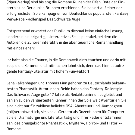
(Piper-Ver­lag) sind bis­lang die Romane Rui­nen der Elfen, Bote der Fin­
ster­nis und Der dunkle Brun­nen erschie­nen. Sie basiert auf einer der
erfolg­reich­sten Spiel­kam­pa­gnen von Deutsch­lands popu­lär­sten Fan­tasy
Pen&Paper-Rollenspiel Das Schwarze Auge.
Ent­spre­chend erwar­tet das Publi­kum dies­mal keine ein­fa­che Lesung,
son­dern ein ein­zig­ar­ti­ges inter­ak­ti­ves Spiel­spek­ta­kel, bei dem die
Autoren die Zuhö­rer inter­ak­tiv in die aben­teu­er­li­che Roman­hand­lung
mit einbeziehen!
Ihr habt also die Chance, in die Roman­welt ein­zu­tau­chen und darin mit­
zu­spie­len! Kom­men und mit­ma­chen lohnt sich, denn das hier ist auf­re­
gende Fan­tasy-Lite­ra­tur mit hohem Fun-Faktor!
Lena Fal­ken­ha­gen und Tho­mas Finn gehö­ren zu Deutsch­lands bekann­
te­sten Phantastik-Autor:innen. Beide haben das Fan­tasy-Rol­len­spiel
Das Schwarze Auge gute 17 Jahre als Redakteur:innen beglei­tet und
zäh­len zu den ver­sier­te­sten Kenner:innen der Spiel­welt Aven­tu­rien. Sie
sind nicht nur für zahl­lose beliebte DSA-Aben­teuer und ‑Kam­pa­gnen
(mit)verantwortlich, sie sind außer­dem als Dozent:innen für Com­pu­ter­
spiele, Dra­ma­tur­gie und Lite­ra­tur tätig und ihrer Feder ent­stam­men
zahl­lose preis­ge­krönte Phan­ta­stik -, Mystery‑, Hor­ror- und Historik-
Romane.