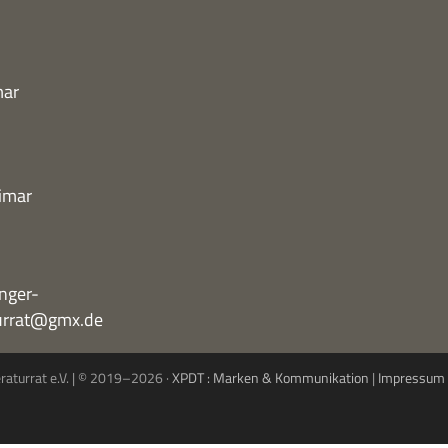
mar
imar
nger-
turrat@gmx.de
eraturrat e.V. | © 2019–2026 ·
XPDT : Marken & Kommunikation
|
Impressum