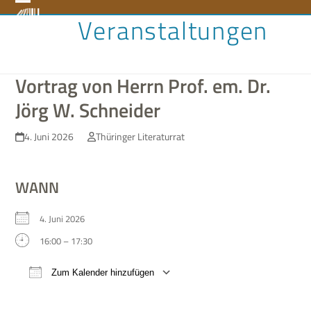
Skip
Open
Close
Veranstaltungen
to
content
mobile
mobile
menu
menu
Vortrag von Herrn Prof. em. Dr.
Jörg W. Schneider
4. Juni 2026
Thüringer Literaturrat
WANN
4. Juni 2026
16:00 – 17:30
Zum Kalender hinzufügen
ICS her­un­ter­la­den
Google Kalen­der