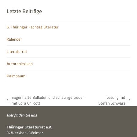
Letzte Beiträge
6. Thüringer Fachtag Literatur
Kalender
Literaturrat
Autorenlexikon
Palmbaum
Sagenhafte Balladen und schaurige Lieder
Lesung mit
vorheriger
Nächster
mit Cora Chilcott
Stefan Schwarz
Beitrag:
Beitrag:
Hier fin­den Sie uns
Thü­rin­ger Lite­ra­tur­rat e.V.
℅ Werk­bank Weimar