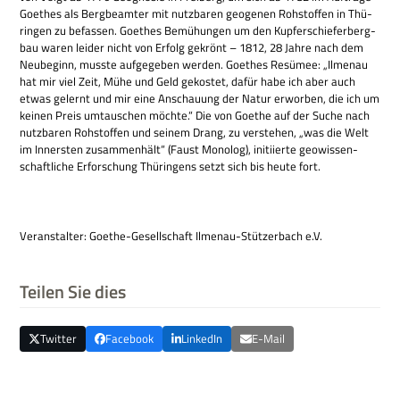
Goe­thes als Berg­be­am­ter mit nutz­ba­ren geo­ge­nen Roh­stof­fen in Thü­
rin­gen zu befas­sen. Goe­thes Bemü­hun­gen um den Kup­fer­schie­fer­berg­
bau waren lei­der nicht von Erfolg gekrönt – 1812, 28 Jahre nach dem
Neu­be­ginn, musste auf­ge­ge­ben wer­den. Goe­thes Resü­mee: „Ilmenau
hat mir viel Zeit, Mühe und Geld geko­stet, dafür habe ich aber auch
etwas gelernt und mir eine Anschau­ung der Natur erwor­ben, die ich um
kei­nen Preis umtau­schen möchte.“ Die von Goe­the auf der Suche nach
nutz­ba­ren Roh­stof­fen und sei­nem Drang, zu ver­ste­hen, „was die Welt
im Inner­sten zusam­men­hält“ (Faust Mono­log), initi­ierte geo­wis­sen­
schaft­li­che Erfor­schung Thü­rin­gens setzt sich bis heute fort.
Ver­an­stal­ter: Goe­the-Gesell­schaft Ilmenau-Stüt­zer­bach e.V.
Teilen Sie dies
Twitter
Facebook
LinkedIn
E-Mail