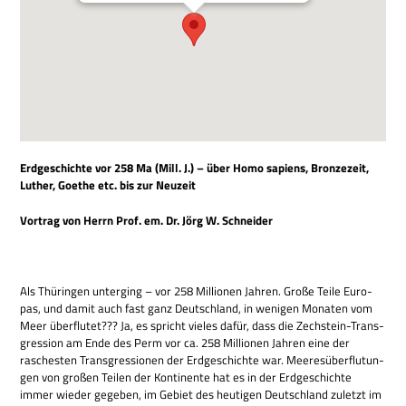
Erd­ge­schichte vor 258 Ma (Mill. J.) – über Homo sapi­ens, Bron­ze­zeit,
Luther, Goe­the etc. bis zur Neuzeit
Vor­trag von Herrn Prof. em. Dr. Jörg W. Schneider
Als Thü­rin­gen unter­ging – vor 258 Mil­lio­nen Jah­ren. Große Teile Euro­
pas, und damit auch fast ganz Deutsch­land, in weni­gen Mona­ten vom
Meer über­flu­tet??? Ja, es spricht vie­les dafür, dass die Zech­stein-Trans­
gres­sion am Ende des Perm vor ca. 258 Mil­lio­nen Jah­ren eine der
rasche­sten Trans­gres­sio­nen der Erd­ge­schichte war. Mee­res­über­flu­tun­
gen von gro­ßen Tei­len der Kon­ti­nente hat es in der Erd­ge­schichte
immer wie­der gege­ben, im Gebiet des heu­ti­gen Deutsch­land zuletzt im