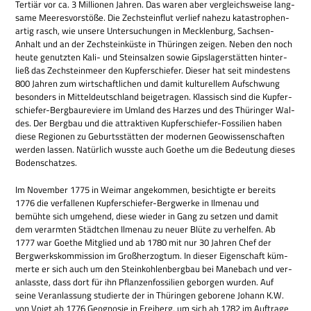
Ter­tiär vor ca. 3 Mil­lio­nen Jah­ren. Das waren aber ver­gleichs­weise lang­
same Mee­res­vor­stöße. Die Zech­stein­flut ver­lief nahezu kata­stro­phen­
ar­tig rasch, wie unsere Unter­su­chun­gen in Meck­len­burg, Sach­sen-
Anhalt und an der Zech­stein­kü­ste in Thü­rin­gen zei­gen. Neben den noch
heute genutz­ten Kali- und Stein­sal­zen sowie Gips­la­ger­stät­ten hin­ter­
ließ das Zech­stein­meer den Kup­fer­schie­fer. Die­ser hat seit min­de­stens
800 Jah­ren zum wirt­schaft­li­chen und damit kul­tu­rel­lem Auf­schwung
beson­ders in Mit­tel­deutsch­land bei­getra­gen. Klas­sisch sind die Kup­fer­
schie­fer-Berg­bau­re­viere im Umland des Har­zes und des Thü­rin­ger Wal­
des. Der Berg­bau und die attrak­ti­ven Kup­fer­schie­fer-Fos­si­lien haben
diese Regio­nen zu Geburts­stät­ten der moder­nen Geo­wis­sen­schaf­ten
wer­den las­sen. Natür­lich wusste auch Goe­the um die Bedeu­tung die­ses
Bodenschatzes.
Im Novem­ber 1775 in Wei­mar ange­kom­men, besich­tigte er bereits
1776 die ver­fal­le­nen Kup­fer­schie­fer-Berg­werke in Ilmenau und
bemühte sich umge­hend, diese wie­der in Gang zu set­zen und damit
dem ver­arm­ten Städt­chen Ilmenau zu neuer Blüte zu ver­hel­fen. Ab
1777 war Goe­the Mit­glied und ab 1780 mit nur 30 Jah­ren Chef der
Berg­werks­kom­mis­sion im Groß­her­zog­tum. In die­ser Eigen­schaft küm­
merte er sich auch um den Stein­koh­len­berg­bau bei Mane­bach und ver­
an­lasste, dass dort für ihn Pflan­zen­fos­si­lien gebor­gen wur­den. Auf
seine Ver­an­las­sung stu­dierte der in Thü­rin­gen gebo­rene Johann K.W.
von Voigt ab 1776 Geo­gno­sie in Frei­berg, um sich ab 1782 im Auf­trage