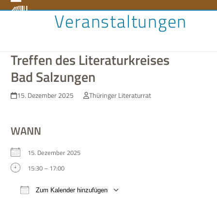
Skip
Open
Close
Veranstaltungen
to
content
mobile
mobile
menu
menu
Treffen des Literaturkreises
Bad Salzungen
15. Dezember 2025
Thüringer Literaturrat
WANN
15. Dezem­ber 2025
15:30 – 17:00
Zum Kalender hinzufügen
ICS her­un­ter­la­den
Google Kalen­der