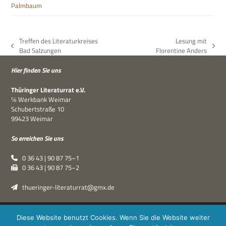
Palmbaum
Treffen des Literaturkreises
Lesung mit
vorheriger
Nächster
Bad Salzungen
Florentine Anders
Beitrag:
Beitrag:
Hier fin­den Sie uns
Thü­rin­ger Lite­ra­tur­rat e.V.
℅ Werk­bank Weimar
Schu­bert­straße 10
99423 Weimar
So errei­chen Sie uns
0 36 43 | 90 87 75–1
0 36 43 | 90 87 75–2
thueringer-literaturrat@gmx.de
Thüringer Literaturrat e.V. | © 2019–2026 ·
XPDT : Marken &
Diese Website benutzt Cookies. Wenn Sie die Website weiter
Kommunikation
|
Impressum
·
Datenschutz