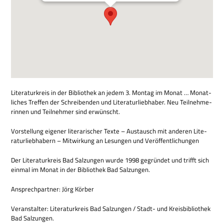
Lite­ra­tur­kreis in der Biblio­thek an jedem 3. Mon­tag im Monat … Monat­
li­ches Tref­fen der Schrei­ben­den und Lite­ra­tur­lieb­ha­ber. Neu Teil­neh­me­
rin­nen und Teil­neh­mer sind erwünscht.
Vor­stel­lung eige­ner lite­ra­ri­scher Texte – Aus­tausch mit ande­ren Lite­
ra­tur­lieb­ha­bern – Mit­wir­kung an Lesun­gen und Veröffentlichungen
Der Lite­ra­tur­kreis Bad Sal­zun­gen wurde 1998 gegrün­det und trifft sich
ein­mal im Monat in der Biblio­thek Bad Salzungen.
Ansprech­part­ner: Jörg Körber
Ver­an­stal­ter: Lite­ra­tur­kreis Bad Sal­zun­gen / Stadt- und Kreis­bi­blio­thek
Bad Salzungen.