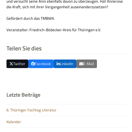
und ver­sucht seine Anni eben­falls davon zu über­zeu­gen. Hat Anne­rose
die Kraft, sich mit ihrer Ver­gan­gen­heit auseinanderzusetzen?
Geför­dert durch das TMBWK.
Ver­an­stal­ter: Fried­rich-Bödecker-Kreis für Thü­rin­gen e.V.
Teilen Sie dies
Twitter
Facebook
LinkedIn
E-Mail
Letzte Beiträge
6. Thüringer Fachtag Literatur
Kalender