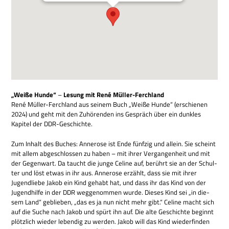
„Weiße Hunde“
–
Lesung mit René Müller-Ferchland
René Mül­ler-Fer­ch­land aus sei­nem Buch „Weiße Hunde“ (erschie­nen
2024) und geht mit den Zuhö­ren­den ins Gespräch über ein dunk­les
Kapi­tel der DDR-Geschichte.
Zum Inhalt des Buches: Anne­rose ist Ende fünf­zig und allein. Sie scheint
mit allem abge­schlos­sen zu haben – mit ihrer Ver­gan­gen­heit und mit
der Gegen­wart. Da taucht die junge Celine auf, berührt sie an der Schul­
ter und löst etwas in ihr aus. Anne­rose erzählt, dass sie mit ihrer
Jugend­liebe Jakob ein Kind gehabt hat, und dass ihr das Kind von der
Jugend­hilfe in der DDR weg­ge­nom­men wurde. Die­ses Kind sei „in die­
sem Land“ geblie­ben, „das es ja nun nicht mehr gibt.“ Celine macht sich
auf die Suche nach Jakob und spürt ihn auf. Die alte Geschichte beginnt
plötz­lich wie­der leben­dig zu wer­den. Jakob will das Kind wie­der­fin­den