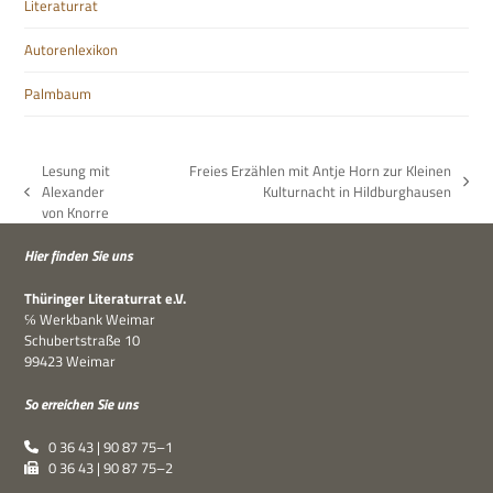
Literaturrat
Autorenlexikon
Palmbaum
Lesung mit
Freies Erzählen mit Antje Horn zur Kleinen
Nächster
Alexander
Kulturnacht in Hildburghausen
vorheriger
Beitrag:
von Knorre
Beitrag:
Hier fin­den Sie uns
Thü­rin­ger Lite­ra­tur­rat e.V.
℅ Werk­bank Weimar
Schu­bert­straße 10
99423 Weimar
So errei­chen Sie uns
0 36 43 | 90 87 75–1
0 36 43 | 90 87 75–2