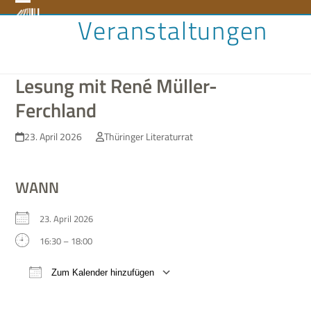
Skip
Open
Close
Veranstaltungen
to
content
mobile
mobile
menu
menu
Lesung mit René Müller-
Ferchland
23. April 2026
Thüringer Literaturrat
WANN
23. April 2026
16:30 – 18:00
Zum Kalender hinzufügen
ICS her­un­ter­la­den
Google Kalen­der