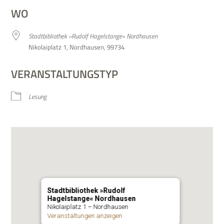
WO
Stadt­bi­blio­thek »Rudolf Hagel­stange« Nordhausen
Niko­lai­platz 1, Nord­hau­sen, 99734
VERANSTALTUNGSTYP
Lesung
Stadtbibliothek »Rudolf
Hagelstange« Nordhausen
Niko­lai­platz 1 – Nordhausen
Ver­an­stal­tun­gen anzeigen