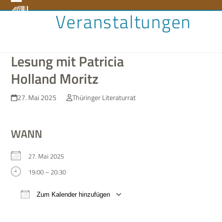
Skip
Open
Close
Veranstaltungen
to
content
mobile
mobile
menu
menu
Lesung mit Patricia
Holland Moritz
27. Mai 2025
Thüringer Literaturrat
WANN
27. Mai 2025
19:00 – 20:30
Zum Kalender hinzufügen
ICS her­un­ter­la­den
Google Kalen­der