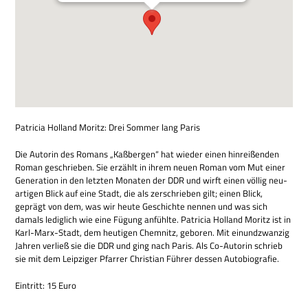
Patri­cia Hol­land Moritz: Drei Som­mer lang Paris
Die Autorin des Romans „Kaß­ber­gen“ hat wie­der einen hin­rei­ßen­den
Roman geschrie­ben. Sie erzählt in ihrem neuen Roman vom Mut einer
Gene­ra­tion in den letz­ten Mona­ten der DDR und wirft einen völ­lig neu­
ar­ti­gen Blick auf eine Stadt, die als zer­schrie­ben gilt; einen Blick,
geprägt von dem, was wir heute Geschichte nen­nen und was sich
damals ledig­lich wie eine Fügung anfühlte. Patri­cia Hol­land Moritz ist in
Karl-Marx-Stadt, dem heu­ti­gen Chem­nitz, gebo­ren. Mit ein­und­zwan­zig
Jah­ren ver­ließ sie die DDR und ging nach Paris. Als Co-Autorin schrieb
sie mit dem Leip­zi­ger Pfar­rer Chri­stian Füh­rer des­sen Autobiografie.
Ein­tritt: 15 Euro