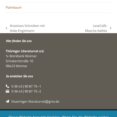
Palmbaum
Kreatives Schreiben mit
LeseCafé:
vorheriger
Nächster
Anke Engelmann
Mascha Kaléko
Beitrag:
Beitrag:
Hier fin­den Sie uns
Thü­rin­ger Lite­ra­tur­rat e.V.
℅ Werk­bank Weimar
Schu­bert­straße 10
99423 Weimar
So errei­chen Sie uns
0 36 43 | 90 87 75–1
0 36 43 | 90 87 75–2
thueringer-literaturrat@gmx.de
Thüringer Literaturrat e.V. | © 2019–2026 ·
XPDT : Marken &