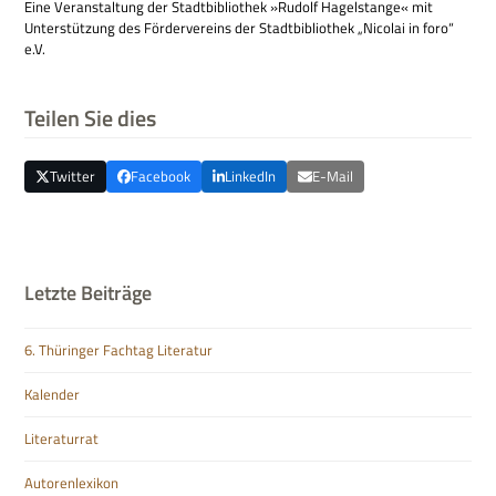
Eine Ver­an­stal­tung der Stadt­bi­blio­thek »Rudolf Hagel­stange« mit
Unter­stüt­zung des För­der­ver­eins der Stadt­bi­blio­thek „Nico­lai in foro“
e.V.
Teilen Sie dies
Twitter
Facebook
LinkedIn
E-Mail
Letzte Beiträge
6. Thüringer Fachtag Literatur
Kalender
Literaturrat
Autorenlexikon