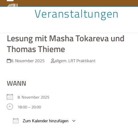
Skip
Open
Close
Veranstaltungen
to
content
mobile
mobile
menu
menu
Lesung mit Masha Tokareva und
Thomas Thieme
8. November 2025
allgem. LRT Praktikant
WANN
8. Novem­ber 2025
18:00 – 20:00
Zum Kalender hinzufügen
ICS her­un­ter­la­den
Google Kalen­der