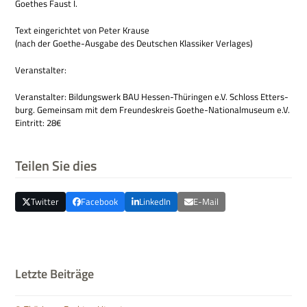
Goe­thes Faust I.
Text ein­ge­rich­tet von Peter Krause
(nach der Goe­the-Aus­gabe des Deut­schen Klas­si­ker Verlages)
Ver­an­stal­ter:
Ver­an­stal­ter: Bil­dungs­werk BAU Hes­sen-Thü­rin­gen e.V. Schloss Etters­
burg. Gemein­sam mit dem Freun­des­kreis Goe­the-Natio­nal­mu­seum e.V.
Ein­tritt: 28€
Teilen Sie dies
Twitter
Facebook
LinkedIn
E-Mail
Letzte Beiträge