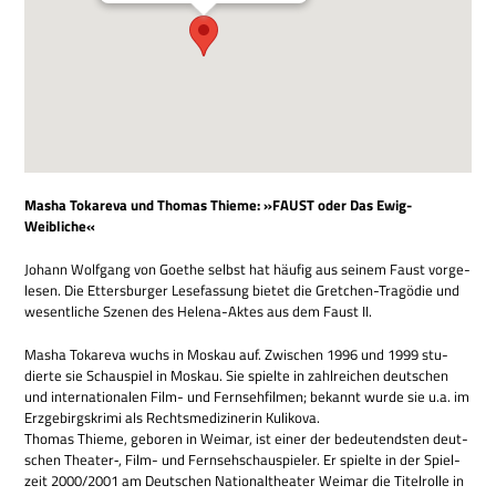
Masha Tokar­eva und Tho­mas Thieme: »FAUST oder Das Ewig-
Weibliche«
Johann Wolf­gang von Goe­the selbst hat häu­fig aus sei­nem Faust vor­ge­
le­sen. Die Etters­bur­ger Lese­fas­sung bie­tet die Gret­chen-Tra­gö­die und
wesent­li­che Sze­nen des Helena-Aktes aus dem Faust II.
Masha Tokar­eva wuchs in Mos­kau auf. Zwi­schen 1996 und 1999 stu­
dierte sie Schau­spiel in Mos­kau. Sie spielte in zahl­rei­chen deut­schen
und inter­na­tio­na­len Film- und Fern­seh­fil­men; bekannt wurde sie u.a. im
Erz­ge­birgs­krimi als Rechts­me­di­zi­ne­rin Kulikova.
Tho­mas Thieme, gebo­ren in Wei­mar, ist einer der bedeu­tend­sten deut­
schen Theater‑, Film- und Fern­seh­schau­spie­ler. Er spielte in der Spiel­
zeit 2000/2001 am Deut­schen Natio­nal­thea­ter Wei­mar die Titel­rolle in