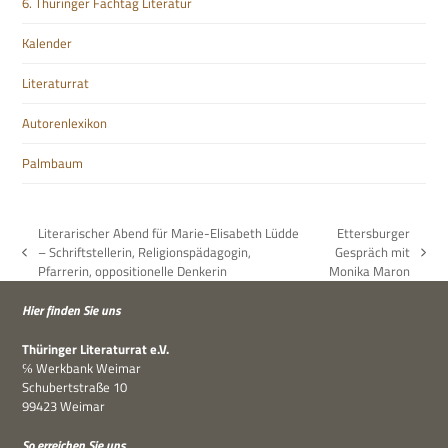
6. Thüringer Fachtag Literatur
Kalender
Literaturrat
Autorenlexikon
Palmbaum
Literarischer Abend für Marie-Elisabeth Lüdde
Ettersburger
– Schriftstellerin, Religionspädagogin,
Gespräch mit
vorheriger
Nächster
Pfarrerin, oppositionelle Denkerin
Monika Maron
Beitrag:
Beitrag:
Hier fin­den Sie uns
Thü­rin­ger Lite­ra­tur­rat e.V.
℅ Werk­bank Weimar
Schu­bert­straße 10
99423 Weimar
So errei­chen Sie uns