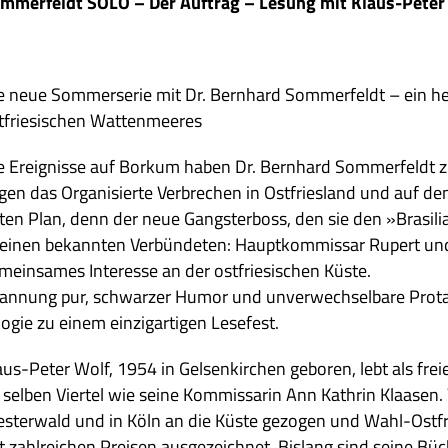
m­mer­feldt SOLO – Der Auf­trag – Lesung mit Klaus-Peter
e neue Som­mer­se­rie mit Dr. Bern­hard Som­mer­feldt – ein herr­
t­frie­si­schen Wattenmeeres
e Ereig­nisse auf Bor­kum haben Dr. Bern­hard Som­mer­feldt zu
gen das Orga­ni­sierte Ver­bre­chen in Ost­fries­land und auf d
ten Plan, denn der neue Gang­ster­boss, den sie den »Bra­si­lia­
 einen bekann­ten Ver­bün­de­ten: Haupt­kom­mis­sar Rupert und 
mein­sa­mes Inter­esse an der ost­frie­si­schen Küste.
an­nung pur, schwar­zer Humor und unver­wech­sel­bare Prot­
­lo­gie zu einem ein­zig­ar­ti­gen Lesefest.
us-Peter Wolf, 1954 in Gel­sen­kir­chen gebo­ren, lebt als freier 
 sel­ben Vier­tel wie seine Kom­mis­sa­rin Ann Kath­rin Klaa­sen.
ster­wald und in Köln an die Küste gezo­gen und Wahl-Ost­f
t zahl­rei­chen Prei­sen aus­ge­zeich­net. Bis­lang sind seine B