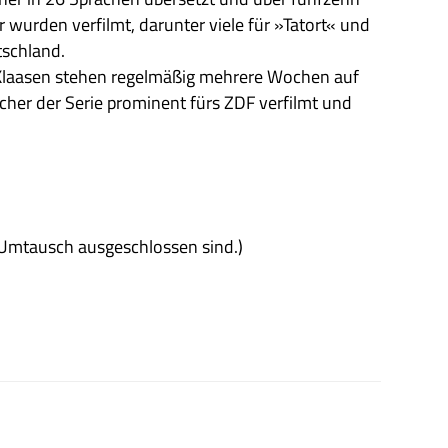
 wur­den ver­filmt, dar­un­ter viele für »Tat­ort« und
tschland.
Klaa­sen ste­hen regel­mä­ßig meh­rere Wochen auf
 Bücher der Serie pro­mi­nent fürs ZDF ver­filmt und
 Umtausch aus­ge­schlos­sen sind.)