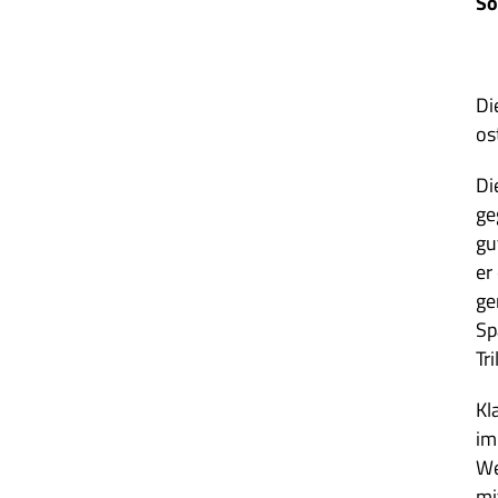
So
Di
os
Di
ge
gu
er
ge
Sp
Tri
Kla
im
We
mi