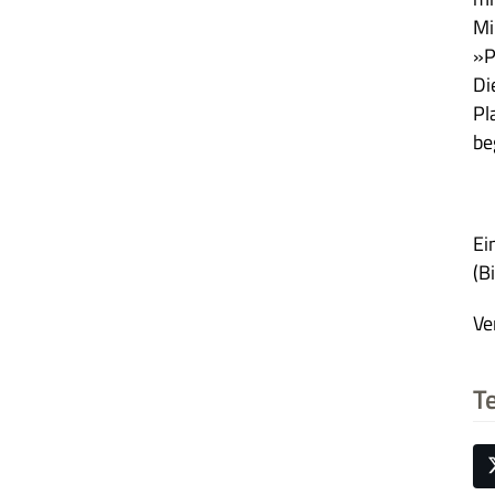
Mi
»P
Di
Pl
be
Ein
(B
Ve
Te