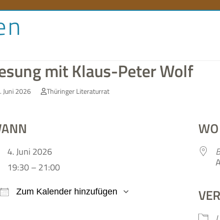
en
orenlexikon
Literaturlandschaft
Literaturland Thüringe
esung mit Klaus-Peter Wolf
. Juni 2026
Thüringer Literaturrat
ANN
WO
4. Juni 2026
B
A
19:30 – 21:00
VE
Zum Kalender hinzufügen
ICS her­un­ter­la­den
Google Kalen­der
L