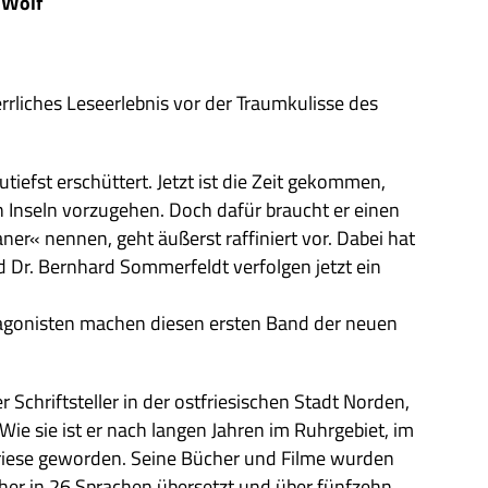
 Wolf
li­ches Lese­er­leb­nis vor der Traum­ku­lisse des
tiefst erschüt­tert. Jetzt ist die Zeit gekom­men,
en Inseln vor­zu­ge­hen. Doch dafür braucht er einen
ner« nen­nen, geht äußerst raf­fi­niert vor. Dabei hat
Dr. Bern­hard Som­mer­feldt ver­fol­gen jetzt ein
ago­ni­sten machen die­sen ersten Band der neuen
Schrift­stel­ler in der ost­frie­si­schen Stadt Nor­den,
 Wie sie ist er nach lan­gen Jah­ren im Ruhr­ge­biet, im
riese gewor­den. Seine Bücher und Filme wur­den
ücher in 26 Spra­chen über­setzt und über fünf­zehn