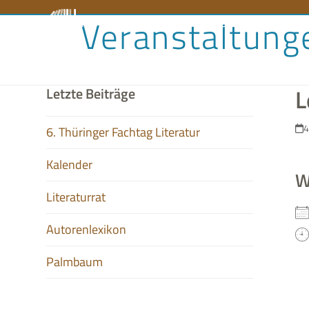
Skip
Veranstaltung
Literaturrat
Kalender
Audiobibliothek
Aut
to
content
L
Letzte Beiträge
4
6. Thüringer Fachtag Literatur
Kalender
W
Literaturrat
Autorenlexikon
Palmbaum