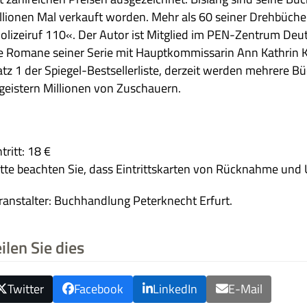
l­lio­nen Mal ver­kauft wor­den. Mehr als 60 sei­ner Dreh­bü­cher
oli­zei­ruf 110«. Der Autor ist Mit­glied im PEN-Zen­trum Deu
e Romane sei­ner Serie mit Haupt­kom­mis­sa­rin Ann Kath­rin 
atz 1 der Spie­gel-Best­sel­ler­li­ste, der­zeit wer­den meh­rere
gei­stern Mil­lio­nen von Zuschauern.
­tritt: 18 €
itte beach­ten Sie, dass Ein­tritts­kar­ten von Rück­nahme und
r­an­stal­ter: Buch­hand­lung Peter­knecht Erfurt.
ilen Sie dies
Twitter
Facebook
LinkedIn
E-Mail