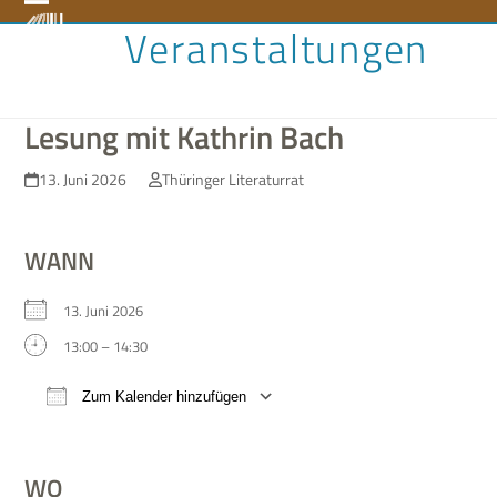
Skip
Open
Close
Veranstaltungen
to
content
mobile
mobile
menu
menu
Lesung mit Kathrin Bach
13. Juni 2026
Thüringer Literaturrat
WANN
13. Juni 2026
13:00 – 14:30
Zum Kalender hinzufügen
ICS her­un­ter­la­den
Google Kalen­der
WO