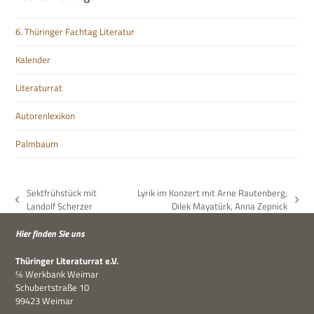
6. Thüringer Fachtag Literatur
Kalender
Literaturrat
Autorenlexikon
Palmbaum
Sektfrühstück mit
Lyrik im Konzert mit Arne Rautenberg,
vorheriger
Nächster
Landolf Scherzer
Dilek Mayatürk, Anna Zepnick
Beitrag:
Beitrag:
Hier fin­den Sie uns
Thü­rin­ger Lite­ra­tur­rat e.V.
℅ Werk­bank Weimar
Schu­bert­straße 10
99423 Weimar