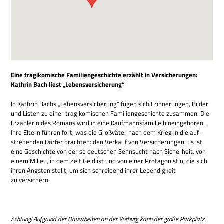
Eine tra­gi­ko­mi­sche Fami­li­en­ge­schichte erzählt in Ver­si­che­run­gen:
Kath­rin Bach liest „Lebens­ver­si­che­rung“
In Kath­rin Bachs „Lebens­ver­si­che­rung“ fügen sich Erin­ne­run­gen, Bil­der
und Listen zu einer tra­gi­ko­mi­schen Fami­li­en­ge­schichte zusam­men. Die
Erzäh­le­rin des Romans wird in eine Kauf­manns­fa­mi­lie hin­ein­ge­bo­ren.
Ihre Eltern füh­ren fort, was die Groß­vä­ter nach dem Krieg in die auf­
stre­ben­den Dör­fer brach­ten: den Ver­kauf von Ver­si­che­run­gen. Es ist
eine Geschichte von der so deut­schen Sehn­sucht nach Sicher­heit, von
einem Milieu, in dem Zeit Geld ist und von einer Prot­ago­ni­stin, die sich
ihren Äng­sten stellt, um sich schrei­bend ihrer Leben­dig­keit
zu versichern.
Ach­tung! Auf­grund der Bau­ar­bei­ten an der Vor­burg kann der große Park­platz