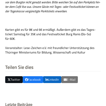
vor dem Burg­tor nicht genutzt wer­den. Bitte wei­chen Sie auf den Park­platz hin­
ter dem Café Ilse aus. Unsere Gäste mit Tages- oder Festi­val­ticket kön­nen an
der Tages­kasse ver­gün­stigte Park­tickets erwerben.
Kar­ten gibt es für 8€ und 6€ ermä­ßigt. Außer­dem gibt es das Tages­
ticket Sams­tag für 35€ und das Festi­val­ticket Burg Ranis (Do-So)
für 60€.
Ver­an­stal­ter: Lese-Zei­chen e.V. mit freund­li­cher Unter­stüt­zung des
Thü­rin­ger Mini­ste­ri­ums für Bil­dung, Wis­sen­schaft und Kultur
Teilen Sie dies
Twitter
Facebook
LinkedIn
E-Mail
Letzte Beiträge