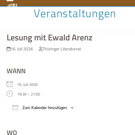
Skip
Open
Close
Veranstaltungen
to
content
mobile
mobile
menu
menu
Lesung mit Ewald Arenz
16. Juli 2026
Thüringer Literaturrat
WANN
16. Juli 2026
19:30 – 21:00
Zum Kalender hinzufügen
ICS her­un­ter­la­den
Google Kalen­der
WO