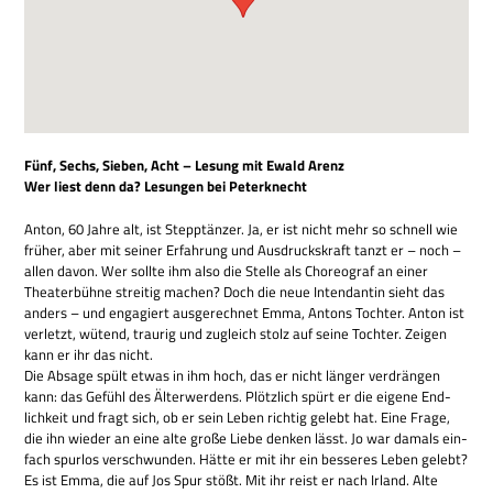
Fünf, Sechs, Sie­ben, Acht – Lesung mit Ewald Arenz
Wer liest denn da? Lesun­gen bei Peterknecht
Anton, 60 Jahre alt, ist Stepp­tän­zer. Ja, er ist nicht mehr so schnell wie
frü­her, aber mit sei­ner Erfah­rung und Aus­drucks­kraft tanzt er – noch –
allen davon. Wer sollte ihm also die Stelle als Cho­reo­graf an einer
Thea­ter­bühne strei­tig machen? Doch die neue Inten­dan­tin sieht das
anders – und enga­giert aus­ge­rech­net Emma, Antons Toch­ter. Anton ist
ver­letzt, wütend, trau­rig und zugleich stolz auf seine Toch­ter. Zei­gen
kann er ihr das nicht.
Die Absage spült etwas in ihm hoch, das er nicht län­ger ver­drän­gen
kann: das Gefühl des Älter­wer­dens. Plötz­lich spürt er die eigene End­
lich­keit und fragt sich, ob er sein Leben rich­tig gelebt hat. Eine Frage,
die ihn wie­der an eine alte große Liebe den­ken lässt. Jo war damals ein­
fach spur­los ver­schwun­den. Hätte er mit ihr ein bes­se­res Leben gelebt?
Es ist Emma, die auf Jos Spur stößt. Mit ihr reist er nach Irland. Alte