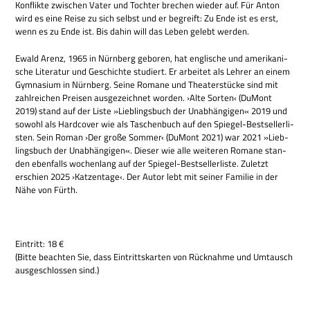
Kon­flikte zwi­schen Vater und Toch­ter bre­chen wie­der auf. Für Anton
wird es eine Reise zu sich selbst und er begreift: Zu Ende ist es erst,
wenn es zu Ende ist. Bis dahin will das Leben gelebt werden.
Ewald Arenz, 1965 in Nürn­berg gebo­ren, hat eng­li­sche und ame­ri­ka­ni­
sche Lite­ra­tur und Geschichte stu­diert. Er arbei­tet als Leh­rer an einem
Gym­na­sium in Nürn­berg. Seine Romane und Thea­ter­stücke sind mit
zahl­rei­chen Prei­sen aus­ge­zeich­net wor­den. ›Alte Sor­ten‹ (DuMont
2019) stand auf der Liste »Lieb­lings­buch der Unab­hän­gi­gen« 2019 und
sowohl als Hard­co­ver wie als Taschen­buch auf den Spie­gel-Best­sel­ler­li­
sten. Sein Roman ›Der große Som­mer‹ (DuMont 2021) war 2021 »Lieb­
lings­buch der Unab­hän­gi­gen«. Die­ser wie alle wei­te­ren Romane stan­
den eben­falls wochen­lang auf der Spie­gel-Best­sel­ler­li­ste. Zuletzt
erschien 2025 ›Kat­zen­tage‹. Der Autor lebt mit sei­ner Fami­lie in der
Nähe von Fürth.
Ein­tritt: 18 €
(Bitte beach­ten Sie, dass Ein­tritts­kar­ten von Rück­nahme und Umtausch
aus­ge­schlos­sen sind.)