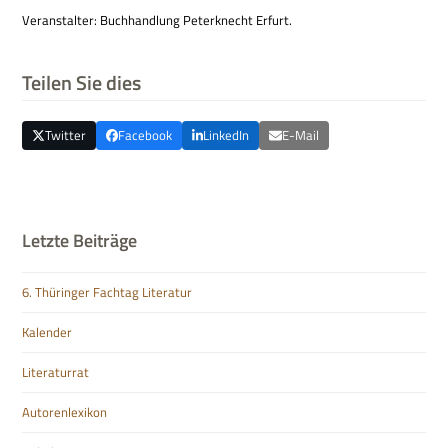
Ver­an­stal­ter: Buch­hand­lung Peter­knecht Erfurt.
Teilen Sie dies
Twitter
Facebook
LinkedIn
E-Mail
Letzte Beiträge
6. Thüringer Fachtag Literatur
Kalender
Literaturrat
Autorenlexikon