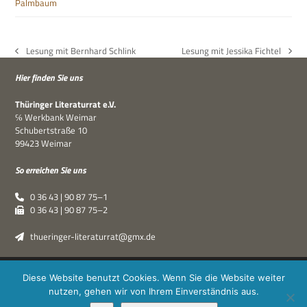
Palmbaum
Lesung mit Bernhard Schlink
Lesung mit Jessika Fichtel
vorheriger
Nächster
Beitrag:
Beitrag:
Hier fin­den Sie uns
Thü­rin­ger Lite­ra­tur­rat e.V.
℅ Werk­bank Weimar
Schu­bert­straße 10
99423 Weimar
So errei­chen Sie uns
0 36 43 | 90 87 75–1
0 36 43 | 90 87 75–2
thueringer-literaturrat@gmx.de
Thüringer Literaturrat e.V. | © 2019–2026 ·
XPDT : Marken &
Diese Website benutzt Cookies. Wenn Sie die Website weiter
Kommunikation
|
Impressum
·
Datenschutz
nutzen, gehen wir von Ihrem Einverständnis aus.