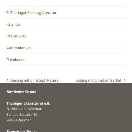
6. Thüringer Fachtag Literatur
Kalender
Literaturrat
Autorenlexikon
Palmbaum
Lesung mit Christoph Peters
Lesung mit Christian Berkel
vorheriger
Nächster
Beitrag:
Beitrag:
Hier fin­den Sie uns
Thü­rin­ger Lite­ra­tur­rat e.V.
℅ Werk­bank Weimar
Schu­bert­straße 10
99423 Weimar
So errei­chen Sie uns