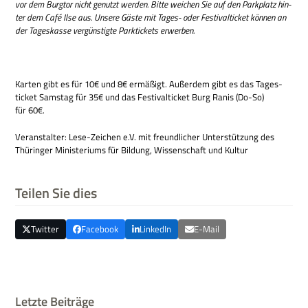
vor dem Burg­tor nicht genutzt wer­den. Bitte wei­chen Sie auf den Park­platz hin­
ter dem Café Ilse aus. Unsere Gäste mit Tages- oder Festi­val­ticket kön­nen an
der Tages­kasse ver­gün­stigte Park­tickets erwerben.
Kar­ten gibt es für 10€ und 8€ ermä­ßigt. Außer­dem gibt es das Tages­
ticket Sams­tag für 35€ und das Festi­val­ticket Burg Ranis (Do-So)
für 60€.
Ver­an­stal­ter: Lese-Zei­chen e.V. mit freund­li­cher Unter­stüt­zung des
Thü­rin­ger Mini­ste­ri­ums für Bil­dung, Wis­sen­schaft und Kultur
Teilen Sie dies
Twitter
Facebook
LinkedIn
E-Mail
Letzte Beiträge