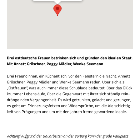
Drei ost­deut­sche Frauen betrin­ken sich und grün­den den idea­len Staat.
Mit Annett Grösch­ner, Peggy Mäd­ler, Wenke Seemann
Drei Freun­din­nen, ein Küchen­tisch, vor den Fen­stern die Nacht: Annett
Grösch­ner, Peggy Mäd­ler und Wenke See­mann reden. Über sich als
„Ost­frauen“, was auch immer diese Schub­lade bedeu­tet, über das Glück
krum­mer Lebens­läufe, über die Gegen­wart mit ihrer sich stän­dig rein­
drän­geln­den Ver­gan­gen­heit. Es wird getrun­ken, gelacht und gerun­gen,
es geht um Erin­ne­rungs­fet­zen und Wider­sprü­che, um die Viel­schich­tig­
keit von Prä­gun­gen und um mit den Jah­ren fremd gewor­dene Ideale.
Ach­tung! Auf­grund der Bau­ar­bei­ten an der Vor­burg kann der große Park­platz