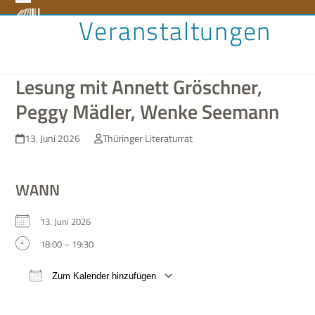
Skip
Open
Close
Veranstaltungen
to
content
mobile
mobile
menu
menu
Lesung mit Annett Gröschner,
Peggy Mädler, Wenke Seemann
13. Juni 2026
Thüringer Literaturrat
WANN
13. Juni 2026
18:00 – 19:30
Zum Kalender hinzufügen
ICS her­un­ter­la­den
Google Kalen­der