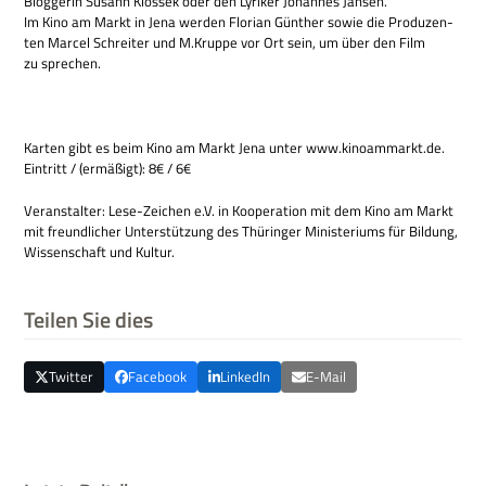
Blog­ge­rin Susann Klo­ssek oder den Lyri­ker Johan­nes Jansen.
Im Kino am Markt in Jena wer­den Flo­rian Gün­ther sowie die Pro­du­zen­
ten Mar­cel Schrei­ter und M.Kruppe vor Ort sein, um über den Film
zu sprechen.
Kar­ten gibt es beim Kino am Markt Jena unter www.kinoammarkt.de.
Ein­tritt / (ermä­ßigt): 8€ / 6€
Ver­an­stal­ter: Lese-Zei­chen e.V. in Koope­ra­tion mit dem Kino am Markt
mit freund­li­cher Unter­stüt­zung des Thü­rin­ger Mini­ste­ri­ums für Bil­dung,
Wis­sen­schaft und Kultur.
Teilen Sie dies
Twitter
Facebook
LinkedIn
E-Mail