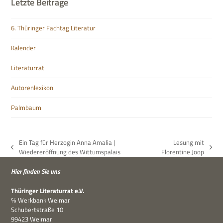
Letzte Beiträge
6. Thüringer Fachtag Literatur
Kalender
Literaturrat
Autorenlexikon
Palmbaum
Ein Tag für Herzogin Anna Amalia |
Lesung mit
vorheriger
Nächster
Wiedereröffnung des Wittumspalais
Florentine Joop
Beitrag:
Beitrag:
Hier fin­den Sie uns
Thü­rin­ger Lite­ra­tur­rat e.V.
℅ Werk­bank Weimar
Schu­bert­straße 10
99423 Weimar