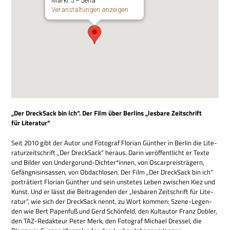
Markt 5 – Jena
Ver­an­stal­tun­gen anzeigen
„Der Dreck­Sack bin Ich“. Der Film über Ber­lins „les­bare Zeit­schrift
für Literatur“
Seit 2010 gibt der Autor und Foto­graf Flo­rian Gün­ther in Ber­lin die Lite­
ra­tur­zeit­schrift „Der Dreck­Sack“ her­aus. Darin ver­öf­fent­licht er Texte
und Bil­der von Undergorund-Dichter*innen, von Oscar­preis­trä­gern,
Gefäng­nis­in­sas­sen, von Obdach­lo­sen. Der Film „Der Dreck­Sack bin ich“
por­trä­tiert Flo­rian Gün­ther und sein unste­tes Leben zwi­schen Kiez und
Kunst. Und er lässt die Bei­tra­gen­den der „les­ba­ren Zeit­schrift für Lite­
ra­tur“, wie sich der Dreck­Sack nennt, zu Wort kom­men: Szene-Legen­
den wie Bert Papen­fuß und Gerd Schön­feld, den Kult­au­tor Franz Dobler,
den TAZ-Redak­teur Peter Merk, den Foto­graf Michael Dressel, die