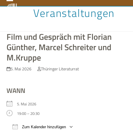
Skip
Open
Close
Veranstaltungen
to
content
mobile
mobile
menu
menu
Film und Gespräch mit Florian
Günther, Marcel Schreiter und
M.Kruppe
5. Mai 2026
Thüringer Literaturrat
WANN
5. Mai 2026
19:00 – 20:30
Zum Kalender hinzufügen