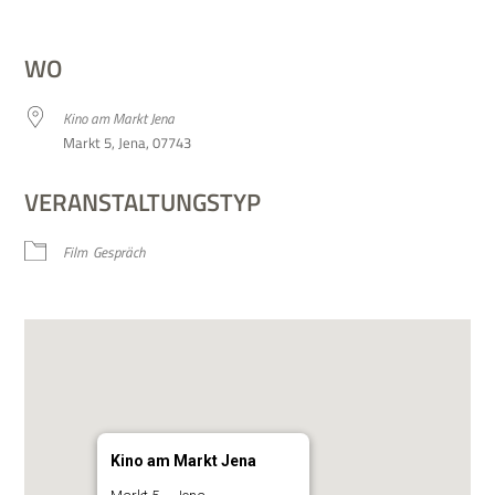
ICS her­un­ter­la­den
Google Kalen­der
WO
Kino am Markt Jena
Markt 5, Jena, 07743
VERANSTALTUNGSTYP
Film
Gespräch
Kino am Markt Jena