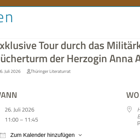
en
orenlexikon
Literaturlandschaft
Literaturland Thüringe
xklusive Tour durch das Militär
ücherturm der Herzogin Anna A
6. Juli 2026
Thüringer Literaturrat
ANN
WO
26. Juli 2026
H
B
11:00 – 11:45
P
Zum Kalender hinzufügen