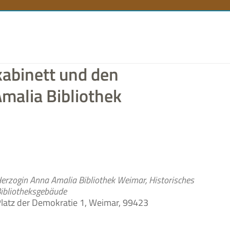
n
kabinett und den
malia Bibliothek
er­zo­gin Anna Ama­lia Biblio­thek Wei­mar, Histo­ri­sches
ibliotheksgebäude
latz der Demo­kra­tie 1, Wei­mar, 99423