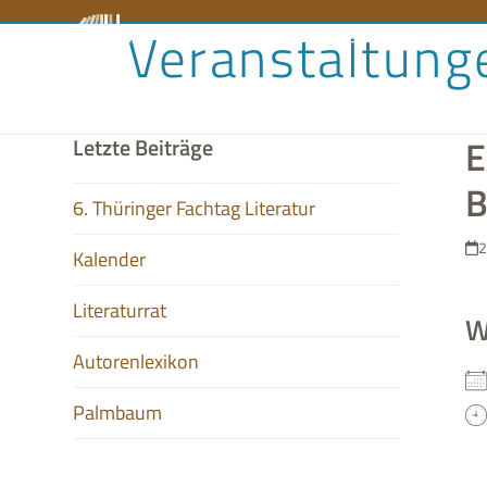
Skip
Veranstaltung
Literaturrat
Kalender
Audiobibliothek
Aut
to
content
E
Letzte Beiträge
B
6. Thüringer Fachtag Literatur
2
Kalender
Literaturrat
W
Autorenlexikon
Palmbaum