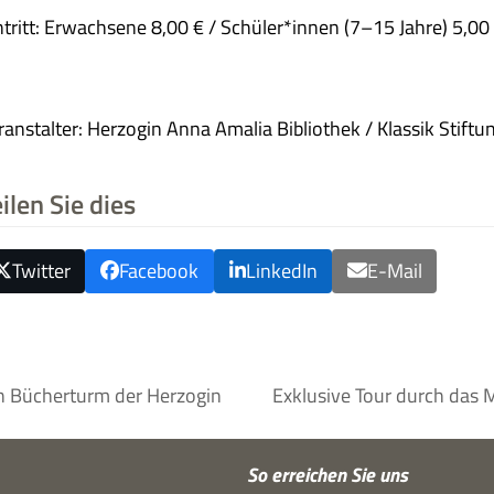
n­tritt: Erwach­sene 8,00 € / Schüler*innen (7–15 Jahre) 5,00
r­an­stal­ter: Her­zo­gin Anna Ama­lia Biblio­thek / Klas­sik Stif­
ilen Sie dies
Twitter
Facebook
LinkedIn
E-Mail
en Bücherturm der Herzogin
Exklusive Tour durch das 
Nächster
Beitrag:
So errei­chen Sie uns