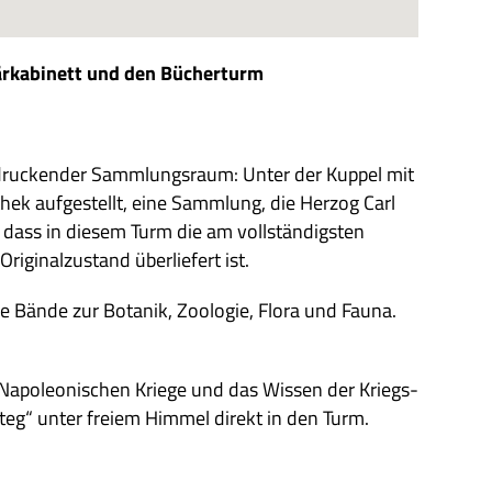
är­ka­bi­nett und den Bücherturm
n­drucken­der Samm­lungs­raum: Unter der Kup­pel mit
­thek auf­ge­stellt, eine Samm­lung, die Her­zog Carl
ass in die­sem Turm die am voll­stän­dig­sten
­gi­nal­zu­stand über­lie­fert ist.
he Bände zur Bota­nik, Zoo­lo­gie, Flora und Fauna.
 Napo­leo­ni­schen Kriege und das Wis­sen der Kriegs­
­teg“ unter freiem Him­mel direkt in den Turm.