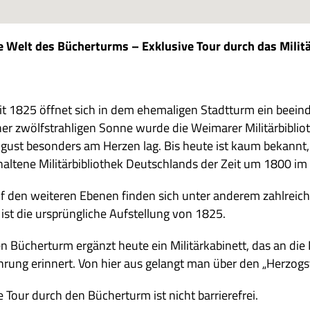
e Welt des Bücher­turms – Exklu­sive Tour durch das Mili­t
it 1825 öff­net sich in dem ehe­ma­li­gen Stadt­turm ein beei
ner zwölfstrah­li­gen Sonne wurde die Wei­ma­rer Mili­tär­bi­blio
gust beson­ders am Her­zen lag. Bis heute ist kaum bekannt, d
al­tene Mili­tär­bi­blio­thek Deutsch­lands der Zeit um 1800 im Ori
f den wei­te­ren Ebe­nen fin­den sich unter ande­rem zahl­rei­c
 ist die ursprüng­li­che Auf­stel­lung von 1825.
n Bücher­turm ergänzt heute ein Mili­tär­ka­bi­nett, das an die
h­rung erin­nert. Von hier aus gelangt man über den „Her­zog­s
e Tour durch den Bücher­turm ist nicht barrierefrei.