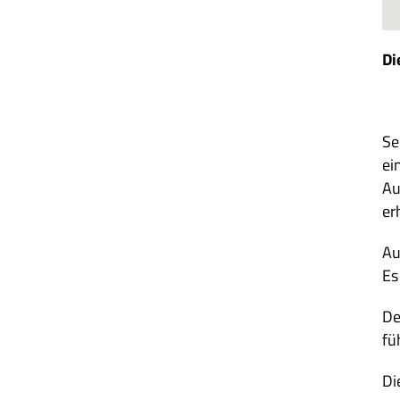
Di
Se
ei
Au
erh
Au
Es
De
fü
Di