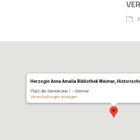
VE
ICS her­un­ter­la­den
Google Kalen­der
F
Herzogin Anna Amalia Bibliothek Weimar, Historisc
Platz der Demo­kra­tie 1 – Weimar
Ver­an­stal­tun­gen anzeigen