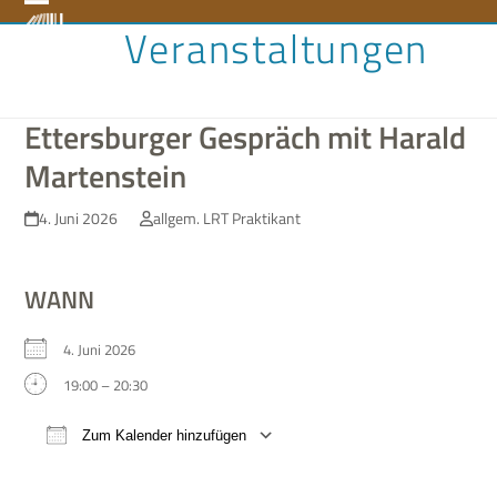
Skip
Open
Close
Veranstaltungen
to
content
mobile
mobile
menu
menu
Ettersburger Gespräch mit Harald
Martenstein
4. Juni 2026
allgem. LRT Praktikant
WANN
4. Juni 2026
19:00 – 20:30
Zum Kalender hinzufügen
ICS her­un­ter­la­den
Google Kalen­der