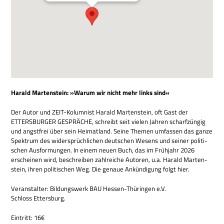
Harald Mar­ten­stein: »Warum wir nicht mehr links sind«
Der Autor und ZEIT-Kolum­nist Harald Mar­ten­stein, oft Gast der
ETTERSBURGER GESPRÄCHE, schreibt seit vie­len Jah­ren scharf­zün­gig
und angst­frei über sein Hei­mat­land. Seine The­men umfas­sen das ganze
Spek­trum des wider­sprüch­li­chen deut­schen Wesens und sei­ner poli­ti­
schen Aus­for­mun­gen. In einem neuen Buch, das im Früh­jahr 2026
erschei­nen wird, beschrei­ben zahl­rei­che Autoren, u.a. Harald Mar­ten­
stein, ihren poli­ti­schen Weg. Die genaue Ankün­di­gung folgt hier.
Ver­an­stal­ter: Bil­dungs­werk BAU Hes­sen-Thü­rin­gen e.V.
Schloss Ettersburg.
Ein­tritt: 16€