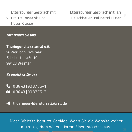
Ettersburger Gespräch mit
Ettersburger Gespräch mit Jan
Nächster
Frauke Rostalski und
Fleischhauer und Bernd Hilder
vorheriger
Beitrag:
Peter Krause
Beitrag:
Hier fin­den Sie uns
Thü­rin­ger Lite­ra­tur­rat e.V.
℅ Werk­bank Weimar
Schu­bert­straße 10
99423 Weimar
So errei­chen Sie uns
0 36 43 | 90 87 75–1
0 36 43 | 90 87 75–2
thueringer-literaturrat@gmx.de
Thüringer Literaturrat e.V. | © 2019–2026 ·
XPDT : Marken &
Diese Website benutzt Cookies. Wenn Sie die Website weiter
Kommunikation
|
Impressum
·
Datenschutz
nutzen, gehen wir von Ihrem Einverständnis aus.