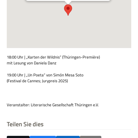
18:00 Uhr | „Kar­ten der Wild­nis” (Thü­rin­gen-Pre­mière)
mit Lesung von Daniela Danz
19:00 Uhr | „Un Poeta“ von Simón Mesa Soto
(Festi­val de Can­nes; Jury­preis 2025)
Ver­an­stal­ter: Lite­ra­ri­sche Gesell­schaft Thü­rin­gen e.V.
Teilen Sie dies