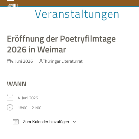
Skip
Open
Close
Veranstaltungen
to
content
mobile
mobile
menu
menu
Eröffnung der Poetryfilmtage
2026 in Weimar
4. Juni 2026
Thüringer Literaturrat
WANN
4. Juni 2026
18:00 – 21:00
Zum Kalender hinzufügen
ICS her­un­ter­la­den
Google Kalen­der