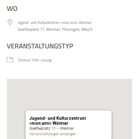
WO
Jugend- und Kul­tur­zen­trum »mon ami« Weimar
Goe­the­platz 11, Wei­mar, Thü­rin­gen, 99423
VERANSTALTUNGSTYP
Festi­val
Film
Lesung
Jugend- und Kulturzentrum
»mon ami« Weimar
Goe­the­platz 11 – Weimar
Ver­an­stal­tun­gen anzeigen