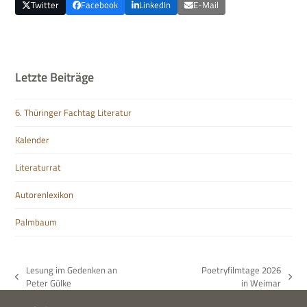
Twitter
Facebook
LinkedIn
E-Mail
Letzte Beiträge
6. Thüringer Fachtag Literatur
Kalender
Literaturrat
Autorenlexikon
Palmbaum
Lesung im Gedenken an
Poetryfilmtage 2026
vorheriger
Nächster
Peter Gülke
in Weimar
Beitrag:
Beitrag: