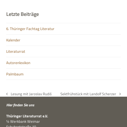
Letzte Beiträge
6. Thüringer Fachtag Literatur
Kalender
Literaturrat
Autorenlexikon
Palmbaum
Lesung mit Jaroslav Rudiš
Sektfrühstück mit Landolf Scherzer
vorheriger
Nächster
Beitrag:
Beitrag:
Hier fin­den Sie uns
Thü­rin­ger Lite­ra­tur­rat e.V.
℅ Werk­bank Weimar
Schu­bert­straße 10