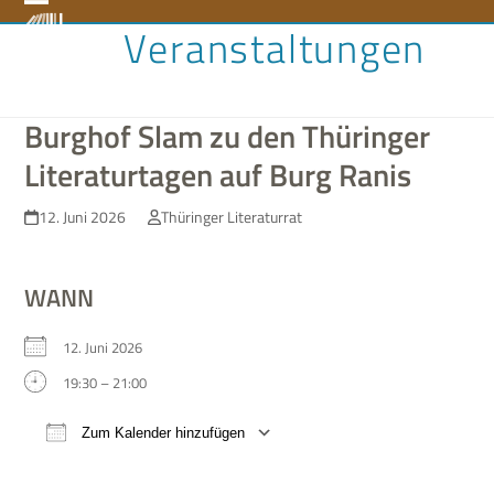
Skip
Open
Close
Veranstaltungen
to
content
mobile
mobile
menu
menu
Burghof Slam zu den Thüringer
Literaturtagen auf Burg Ranis
12. Juni 2026
Thüringer Literaturrat
WANN
12. Juni 2026
19:30 – 21:00
Zum Kalender hinzufügen
ICS her­un­ter­la­den
Google Kalen­der