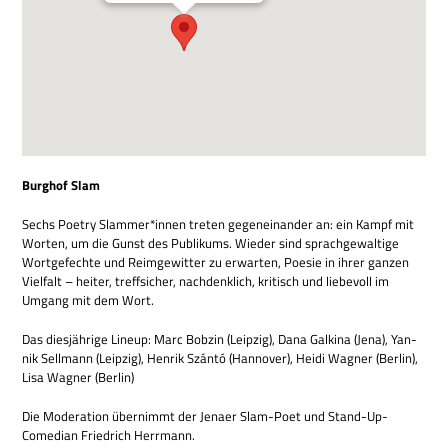
Burg­hof Slam
Sechs Poetry Slammer*innen tre­ten gegen­ein­an­der an: ein Kampf mit
Wor­ten, um die Gunst des Publi­kums. Wie­der sind sprach­ge­wal­tige
Wort­ge­fechte und Reim­ge­wit­ter zu erwar­ten, Poe­sie in ihrer gan­zen
Viel­falt – hei­ter, treff­si­cher, nach­denk­lich, kri­tisch und lie­be­voll im
Umgang mit dem Wort.
Das dies­jäh­rige Lin­eup: Marc Bob­zin (Leip­zig), Dana Gal­kina (Jena), Yan­
nik Sell­mann (Leip­zig), Hen­rik Szántó (Han­no­ver), Heidi Wag­ner (Ber­lin),
Lisa Wag­ner (Ber­lin)
Die Mode­ra­tion über­nimmt der Jenaer Slam-Poet und Stand-Up-
Come­dian Fried­rich Herrmann.