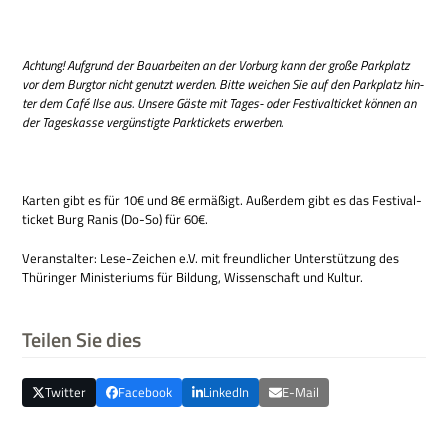
Ach­tung! Auf­grund der Bau­ar­bei­ten an der Vor­burg kann der große Park­platz
vor dem Burg­tor nicht genutzt wer­den. Bitte wei­chen Sie auf den Park­platz hin­
ter dem Café Ilse aus. Unsere Gäste mit Tages- oder Festi­val­ticket kön­nen an
der Tages­kasse ver­gün­stigte Park­tickets erwerben.
Kar­ten gibt es für 10€ und 8€ ermä­ßigt. Außer­dem gibt es das Festi­val­
ticket Burg Ranis (Do-So) für 60€.
Ver­an­stal­ter: Lese-Zei­chen e.V. mit freund­li­cher Unter­stüt­zung des
Thü­rin­ger Mini­ste­ri­ums für Bil­dung, Wis­sen­schaft und Kultur.
Teilen Sie dies
Twitter
Facebook
LinkedIn
E-Mail