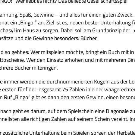
INGO!“ Wer liebt es nicht? Das beliebte Gesellschaftsspiel
an­nung, Spaß, Gewinne – und alles für einen guten Zweck. Da
nat ein „Bingo!“ an. Ziel ist es, neben bester Unter­hal­tung 
ch­asyl im Haus zu sor­gen. Dabei soll am Grund­prin­zip der Lot­
n­sätze und die Gewinne beson­ders: Bücher.
d so geht es: Wer mit­spie­len möchte, bringt ein Buch mit in 
t­to­scheine. Wer den Ein­satz erhö­hen und mit meh­re­ren Bin
h­rere Bücher mitbringen.
e immer wer­den die durch­num­me­rier­ten Kugeln aus der Los
e ersten fünf der ins­ge­samt 75 Zah­len in einer waa­ge­rech­
n Ruf „Bingo“ gibt es dann den ersten Gewinn, einen beson­
nach geht es darum, auf dem Spiel­schein eine Dia­go­nale z
hnell­sten alle rich­ti­gen Zah­len auf sei­nem Schein ver­eint.
r zusätz­li­che Unter­hal­tung beim Spie­len sor­gen der Herbst­l