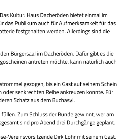
s Kul­tur: Haus Dach­eröden bie­tet ein­mal im
für das Publi­kum auch für Auf­merk­sam­keit für das
te­rie fest­ge­hal­ten wer­den. Aller­dings sind die
den Bür­ger­saal im Dach­eröden. Dafür gibt es die
­go­schei­nen antre­ten möchte, kann natür­lich auch
­trom­mel gezo­gen, bis ein Gast auf sei­nem Schein
ten oder senk­rech­ten Reihe ankreu­zen konnte. Für
de­ren Schatz aus dem Buchasyl.
u fül­len. Zum Schluss der Runde gewinnt, wer am
 Ins­ge­samt sind pro Abend drei Durch­gänge geplant.
ese-Ver­eins­vor­sit­zende Dirk Löhr mit sei­nem Gast,