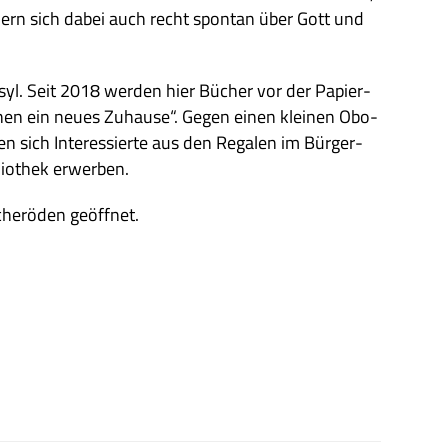
­dern sich dabei auch recht spon­tan über Gott und
asyl. Seit 2018 wer­den hier Bücher vor der Papier­
uchen ein neues Zuhause“. Gegen einen klei­nen Obo­
n sich Inter­es­sierte aus den Rega­len im Bür­ger­
lio­thek erwerben.
ch­eröden geöffnet.