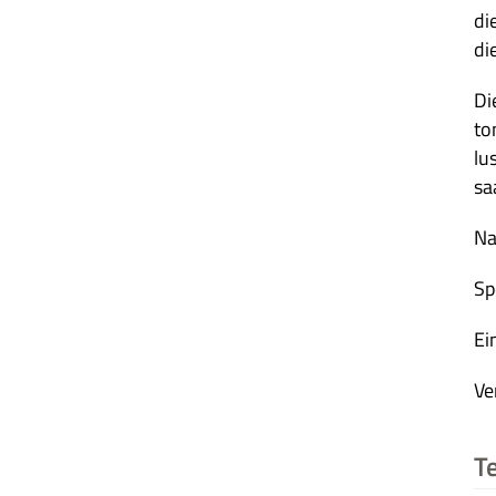
di
di
Di
to
lu
sa
Na
Sp
Ein
Ver
Te