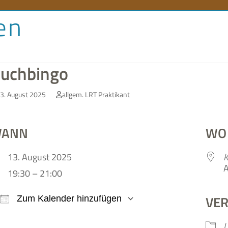
en
orenlexikon
Literaturlandschaft
Literaturland Thüringe
uchbingo
3. August 2025
allgem. LRT Praktikant
ANN
WO
13. August 2025
K
A
19:30 – 21:00
VE
Zum Kalender hinzufügen
ICS her­un­ter­la­den
Google Kalen­der
L