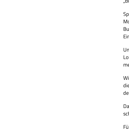
„B
Sp
Mo
Bu
Ei
Un
Lo
me
Wi
di
de
Da
sc
Fü