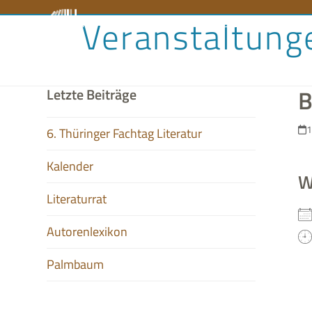
Skip
Veranstaltung
Literaturrat
Kalender
Audiobibliothek
Aut
to
content
B
Letzte Beiträge
1
6. Thüringer Fachtag Literatur
Kalender
W
Literaturrat
Autorenlexikon
Palmbaum