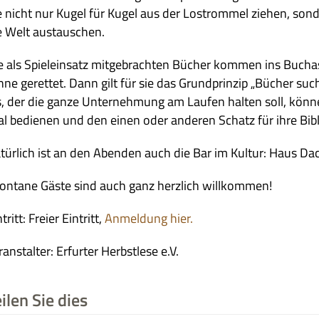
e nicht nur Kugel für Kugel aus der Los­trom­mel zie­hen, son
e Welt austauschen.
e als Spiel­ein­satz mit­ge­brach­ten Bücher kom­men ins Buch­
nne geret­tet. Dann gilt für sie das Grund­prin­zip „Bücher s
s, der die ganze Unter­neh­mung am Lau­fen hal­ten soll, kön­ne
al bedie­nen und den einen oder ande­ren Schatz für ihre Bib
tür­lich ist an den Aben­den auch die Bar im Kul­tur: Haus Da
on­tane Gäste sind auch ganz herz­lich willkommen!
­tritt: Freier Ein­tritt,
Anmel­dung hier.
­an­stal­ter: Erfur­ter Herbst­lese e.V.
ilen Sie dies