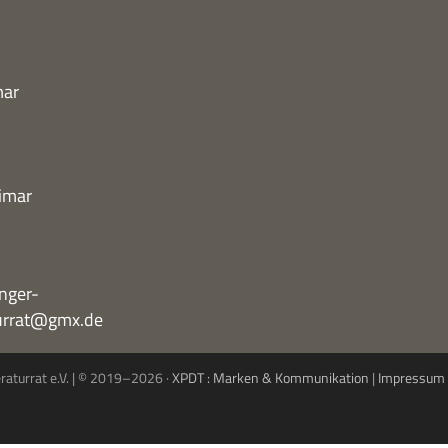
mar
imar
nger-
turrat@gmx.de
eraturrat e.V. | © 2019–2026 ·
XPDT : Marken & Kommunikation
|
Impressum