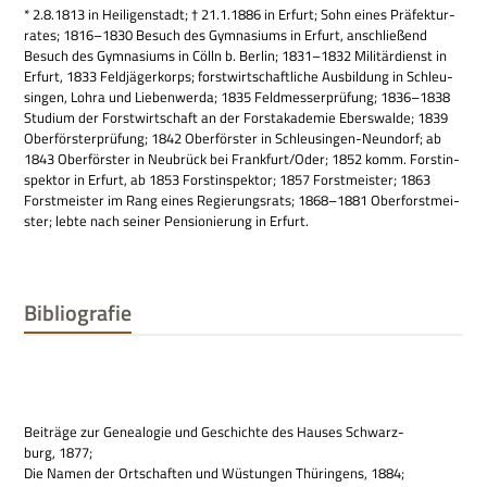
* 2.8.1813 in Hei­li­gen­stadt; † 21.1.1886 in Erfurt; Sohn eines Prä­fek­tur­
ra­tes; 1816–1830 Besuch des Gym­na­si­ums in Erfurt, anschlie­ßend
Besuch des Gym­na­si­ums in Cölln b. Ber­lin; 1831–1832 Mili­tär­dienst in
Erfurt, 1833 Feld­jä­ger­korps; forst­wirt­schaft­li­che Aus­bil­dung in Schleu­
sin­gen, Lohra und Lie­ben­werda; 1835 Feld­mes­ser­prü­fung; 1836–1838
Stu­dium der Forst­wirt­schaft an der Forst­aka­de­mie Ebers­walde; 1839
Ober­för­ster­prü­fung; 1842 Ober­för­ster in Schleu­sin­gen-Neun­dorf; ab
1843 Ober­för­ster in Neu­brück bei Frankfurt/Oder; 1852 komm. Forst­in­
spek­tor in Erfurt, ab 1853 Forst­in­spek­tor; 1857 Forst­mei­ster; 1863
Forst­mei­ster im Rang eines Regie­rungs­rats; 1868–1881 Ober­forst­mei­
ster; lebte nach sei­ner Pen­sio­nie­rung in Erfurt.
Bibliografie
Bei­träge zur Genea­lo­gie und Geschichte des Hau­ses Schwarz­
burg, 1877;
Die Namen der Ort­schaf­ten und Wüstun­gen Thü­rin­gens, 1884;