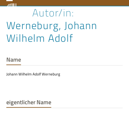
Skip
Open
Close
to
content
mobile
mobile
Werneburg, Johann
menu
menu
Wilhelm Adolf
Name
Johann Wilhelm Adolf Werneburg
eigentlicher Name