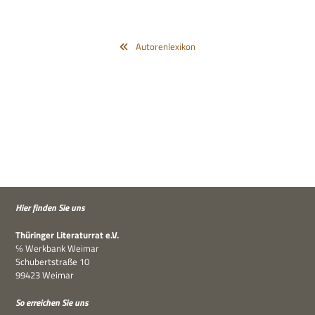
Autorenlexikon
Hier fin­den Sie uns
Thü­rin­ger Lite­ra­tur­rat e.V.
℅ Werk­bank Weimar
Schu­bert­straße 10
99423 Weimar
So errei­chen Sie uns