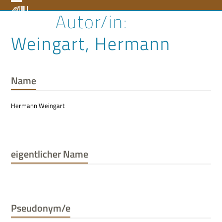
Skip
Open
Close
to
content
mobile
mobile
Weingart, Hermann
menu
menu
Name
Hermann Weingart
eigentlicher Name
Pseudonym/e