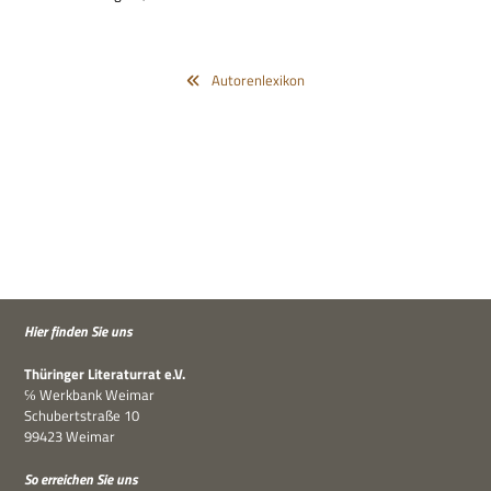
Autorenlexikon
Hier fin­den Sie uns
Thü­rin­ger Lite­ra­tur­rat e.V.
℅ Werk­bank Weimar
Schu­bert­straße 10
99423 Weimar
So errei­chen Sie uns