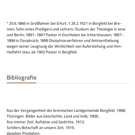
* 25.6.1866 in Groß­fah­ner bei Erfurt; † 26.2.1921 in Borg­feld bei Bre­
men; Sohn eines Pre­di­gers und Leh­rers; Stu­dium der Theo­lo­gie in Jena
und Ber­lin; 1891–1897 Pastor in Eisch­le­ben bei Ich­ters­hau­sen; 1897–
1899 in Osna­brück; 1899 Dis­zi­pli­nar­ver­fah­ren und Amts­ent­he­bung
wegen sei­ner Leug­nung der Wirk­lich­keit von Auf­er­ste­hung und Him­
mel­fahrt Jesu; ab 1902 Pastor in Borgfeld.
Bibliografie
Aus der Ver­gan­gen­heit der bre­mi­schen Land­ge­meinde Borg­feld, 1908;
Thü­rin­gen. Bil­der aus Geschichte, Land und Volk, 1909;
Aus mei­ner Zeit. Auf­sätze und Gedichte, 1912;
Schil­lers Bot­schaft an unsere Zeit, 1915;
dane­ben Predigten;