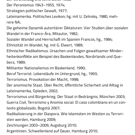
Der Pero­nis­mus 1943–1955, 1974;
Stra­te­gien poli­ti­scher Gewalt, 1977;
Latein­ame­rika. Poli­ti­sches Lexi­kon; hg. mit U. Zelin­sky, 1980, meh­
rere NA;
Die geheime Dyna­mik auto­ri­tä­rer Dik­ta­tu­ren. Vier Stu­dien über sozia­len
Wan­del in der Franco-Ära, Mit­au­tor, 1982;
Sozia­ler Wan­del und Herr­schaft im Spa­nien Fran­cos, hg., 1984;
Eth­ni­zi­tät im Wan­del, hg. mit G. Elwert, 1989;
Eth­ni­scher Radi­ka­lis­mus. Ursa­chen und Fol­gen gewalt­sa­mer Min­der­
hei­ten­kon­flikte am Bei­spiel des Bas­ken­lan­des, Nord­ir­lands und Que­
becs, 1989;
Mili­tan­ter Natio­na­lis­mus im Bas­ken­land, 1990;
Beruf Ter­ro­rist. Lebens­läufe im Unter­grund, hg., 1993;
Ter­ro­ris­mus. Pro­vo­ka­tion der Macht, 1998;
Der ano­mi­sche Staat. Über Recht, öffent­li­che Sicher­heit und All­tag in
Latein­ame­rika, Opla­den, 2002;
Ter­ro­ris­mus und Bür­ger­krieg. Der Staat in Bedräng­nis, Mün­chen 2003;
Guerra Civil, Ter­ro­rismo y Ano­mia social. El caso colom­biano en un con­
texto glo­ba­liz­ado, Bogotá 2007;
Radi­ka­li­sie­rung in der Dia­spora. Wie Isla­mi­sten im Westen zu Ter­ro­ri­
sten wer­den, Ham­burg 2009;
Zeich­nun­gen 2003–2009, Augs­burg 2010;
Argen­ti­nien. Schwel­len­land auf Dauer, Ham­burg 2010;