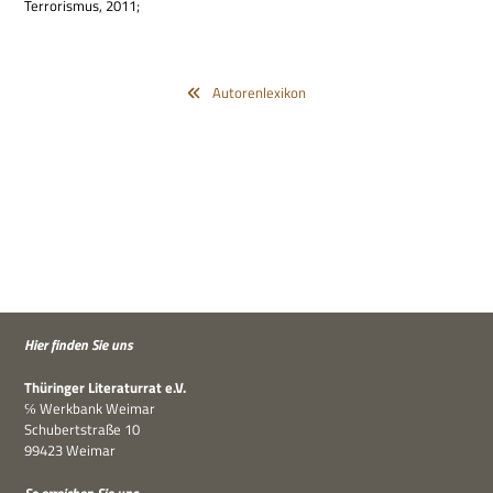
Ter­ro­ris­mus, 2011;
Autorenlexikon
Hier fin­den Sie uns
Thü­rin­ger Lite­ra­tur­rat e.V.
℅ Werk­bank Weimar
Schu­bert­straße 10
99423 Weimar