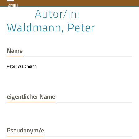
Skip
Open
Close
to
content
mobile
mobile
Waldmann, Peter
menu
menu
Name
Peter Waldmann
eigentlicher Name
Pseudonym/e