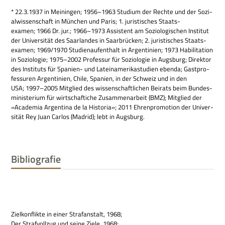
* 22.3.1937 in Mei­nin­gen; 1956–1963 Stu­dium der Rechte und der Sozi­
al­wis­sen­schaft in Mün­chen und Paris; 1. juri­sti­sches Staats­
examen; 1966 Dr. jur.; 1966–1973 Assi­stent am Sozio­lo­gi­schen Insti­tut
der Uni­ver­si­tät des Saar­lan­des in Saar­brücken; 2. juri­sti­sches Staats­
examen; 1969/1970 Stu­di­en­auf­ent­halt in Argen­ti­nien; 1973 Habi­li­ta­tion
in Sozio­lo­gie; 1975–2002 Pro­fes­sur für Sozio­lo­gie in Augs­burg; Direk­tor
des Insti­tuts für Spa­nien- und Latein­ame­ri­ka­stu­dien ebenda; Gast­pro­
fes­su­ren Argen­ti­nien, Chile, Spa­nien, in der Schweiz und in den
USA; 1997–2005 Mit­glied des wis­sen­schaft­li­chen Bei­rats beim Bun­des­
mi­ni­ste­rium für wirt­schaf­ti­che Zusam­men­ar­beit (BMZ); Mit­glied der
»Aca­de­mia Argen­tina de la Histo­ria»; 2011 Ehren­pro­mo­tion der Uni­ver­
si­tät Rey Juan Car­los (Madrid); lebt in Augsburg.
Bibliografie
Ziel­kon­flikte in einer Straf­an­stalt, 1968;
Der Straf­voll­zug und seine Ziele, 1968;