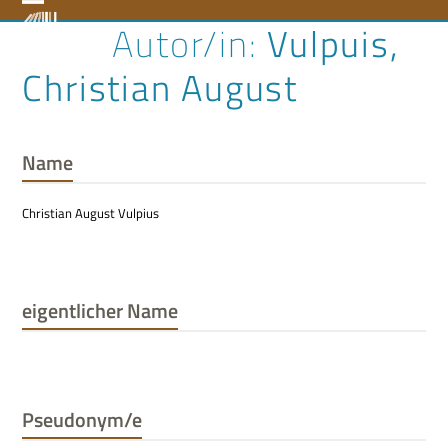
Skip
Open
Close
Vulpuis,
to
content
mobile
mobile
Christian August
menu
menu
Name
Christian August Vulpius
eigentlicher Name
Pseudonym/e