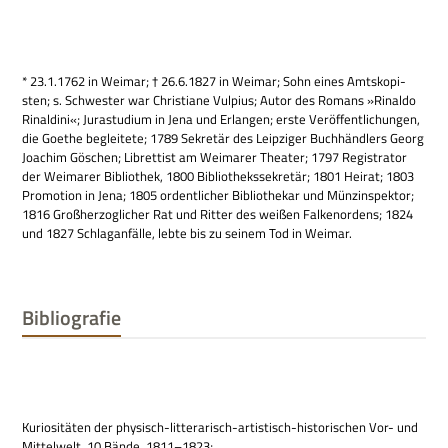
* 23.1.1762 in Wei­mar; † 26.6.1827 in Wei­mar; Sohn eines Amtsko­pi­
sten; s. Schwe­ster war Chri­stiane Vul­pius; Autor des Romans »Rinaldo
Rinal­dini«; Jura­stu­dium in Jena und Erlan­gen; erste Ver­öf­fent­li­chun­gen,
die Goe­the beglei­tete; 1789 Sekre­tär des Leip­zi­ger Buch­händ­lers Georg
Joa­chim Gös­chen; Libret­tist am Wei­ma­rer Thea­ter; 1797 Regi­stra­tor
der Wei­ma­rer Biblio­thek, 1800 Biblio­theks­se­kre­tär; 1801 Hei­rat; 1803
Pro­mo­tion in Jena; 1805 ordent­li­cher Biblio­the­kar und Münz­in­spek­tor;
1816 Groß­her­zog­li­cher Rat und Rit­ter des wei­ßen Fal­ken­or­dens; 1824
und 1827 Schlag­an­fälle, lebte bis zu sei­nem Tod in Weimar.
Bibliografie
Kurio­si­tä­ten der phy­sisch-lit­tera­risch-arti­stisch-histo­ri­schen Vor- und
Mit­tel­welt, 10 Bände, 1811–1823;