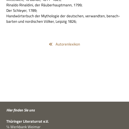
Rinaldo Rinal­dini, der Räu­ber­haupt­mann, 1799;
Der Schleyer, 1789;
Hand­wör­ter­buch der Mytho­lo­gie der deut­schen, ver­wand­ten, benach­
bar­ten und nor­di­schen Völ­ker, Leip­zig 1826;
Autorenlexikon
Hier fin­den Sie uns
Thü­rin­ger Lite­ra­tur­rat e.V.
℅ Werk­bank Weimar