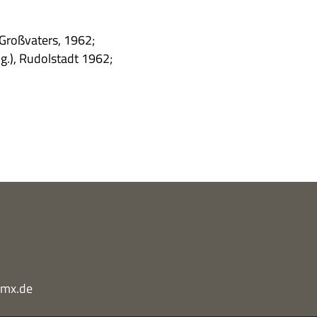
Groß­va­ters, 1962;
Hg.), Rudol­stadt 1962;
gmx.de