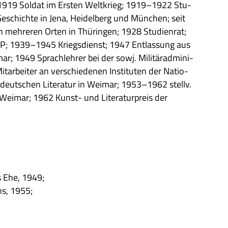
1919 Sol­dat im Ersten Welt­krieg; 1919–1922 Stu­
Geschichte in Jena, Hei­del­berg und Mün­chen; seit
meh­re­ren Orten in Thü­rin­gen; 1928 Stu­di­en­rat;
P; 1939–1945 Kriegs­dienst; 1947 Ent­las­sung aus
r; 1949 Sprach­leh­rer bei der sowj. Mili­tär­ad­mi­ni­
t­ar­bei­ter an ver­schie­de­nen Insti­tu­ten der Natio­
 deut­schen Lite­ra­tur in Wei­mar; 1953–1962 stellv.
in Wei­mar; 1962 Kunst- und Lite­ra­tur­preis der
s Ehe, 1949;
ns, 1955;