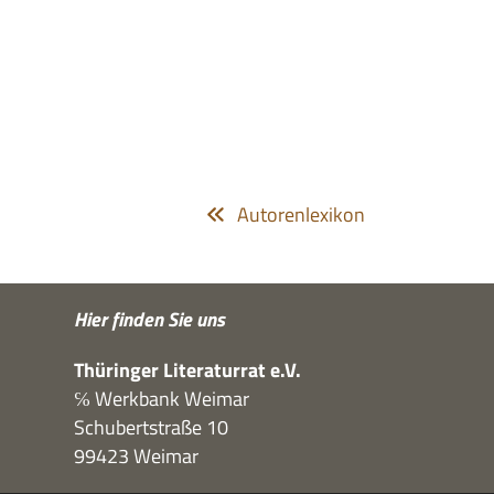
Autorenlexikon
Hier fin­den Sie uns
Thü­rin­ger Lite­ra­tur­rat e.V.
℅ Werk­bank Weimar
Schu­bert­straße 10
99423 Weimar