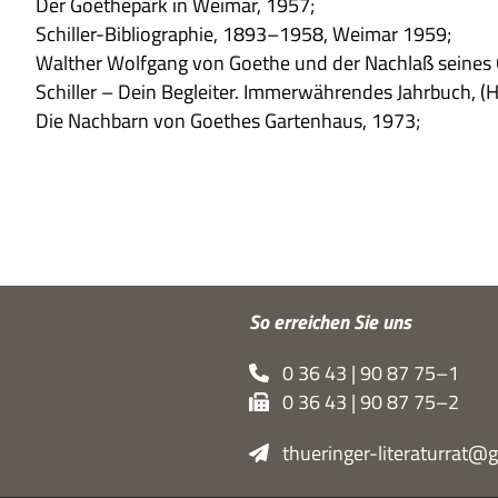
Der Goe­the­park in Wei­mar, 1957;
Schil­ler-Biblio­gra­phie, 1893–1958, Wei­mar 1959;
Walt­her Wolf­gang von Goe­the und der Nach­laß sei­nes 
Schil­ler – Dein Beglei­ter. Immer­wäh­ren­des Jahr­buch, (
Die Nach­barn von Goe­thes Gar­ten­haus, 1973;
So errei­chen Sie uns
0 36 43 | 90 87 75–1
0 36 43 | 90 87 75–2
thueringer-literaturrat@