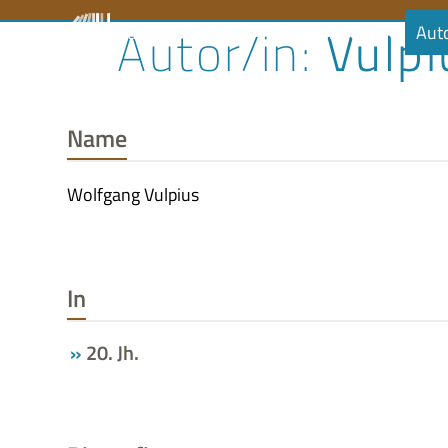
Skip
Vulpi
Literaturrat
Kalender
Audiobibliothek
Aut
to
content
Name
Wolfgang Vulpius
In
20. Jh.