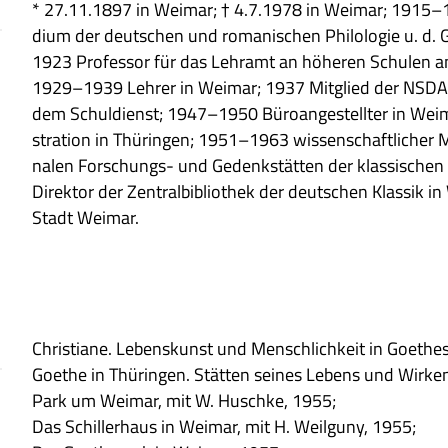
* 27.11.1897 in Wei­mar; † 4.7.1978 in Wei­mar; 1915–
dium der deut­schen und roma­ni­schen Phi­lo­lo­gie u. d. 
1923 Pro­fes­sor für das Lehr­amt an höhe­ren Schu­len an 
1929–1939 Leh­rer in Wei­mar; 1937 Mit­glied der NSDA
dem Schul­dienst; 1947–1950 Büro­an­ge­stell­ter in Wei­ma
stra­tion in Thü­rin­gen; 1951–1963 wis­sen­schaft­li­cher Mi
na­len For­schungs- und Gedenk­stät­ten der klas­si­schen
Direk­tor der Zen­tral­bi­blio­thek der deut­schen Klas­sik 
Stadt Weimar.
Chri­stiane. Lebens­kunst und Mensch­lich­keit in Goe­the
Goe­the in Thü­rin­gen. Stät­ten sei­nes Lebens und Wir­ke
Park um Wei­mar, mit W. Huschke, 1955;
Das Schil­ler­haus in Wei­mar, mit H. Weil­guny, 1955;