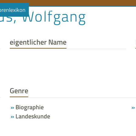
us, Wolfgang
orenlexikon
Literaturlandschaft
Literaturland Thüringe
eigentlicher Name
Genre
Biographie
Landeskunde