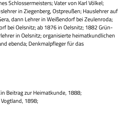
s Schlos­ser­mei­sters; Vater von Karl Völ­kel;
eh­rer in Zie­gen­berg, Ost­preu­ßen; Haus­leh­rer auf
Gera, dann Leh­rer in Wei­ßen­dorf bei Zeu­len­roda;
dorf bei Oelsnitz; ab 1876 in Oelsnitz; 1882 Grün­
eh­rer in Oelsnitz; orga­ni­sierte hei­mat­kund­li­chen
tand ebenda; Denk­mal­pfle­ger für das
Ein Bei­trag zur Hei­mat­kunde, 1888;
n Vogt­land, 1898;