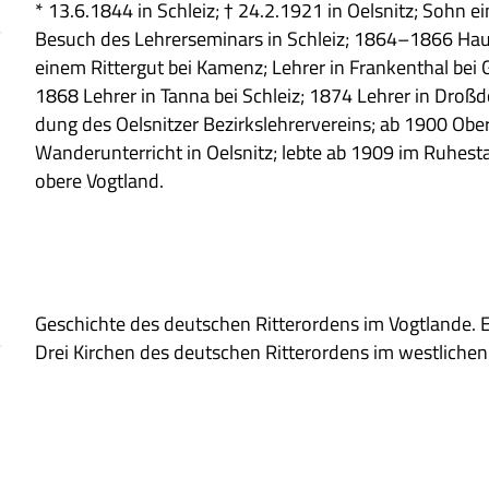
* 13.6.1844 in Schleiz; † 24.2.1921 in Oelsnitz; Sohn eine
Besuch des Leh­rer­se­mi­nars in Schleiz; 1864–1866 Haus­l
einem Rit­ter­gut bei Kamenz; Leh­rer in Fran­ken­thal bei 
1868 Leh­rer in Tanna bei Schleiz; 1874 Leh­rer in Droß­
dung des Oelsnit­zer Bezirks­leh­rer­ver­eins; ab 1900 Ober­l
Wan­der­un­ter­richt in Oelsnitz; lebte ab 1909 im Ruhe­s
obere Vogtland.
Geschichte des deut­schen Rit­ter­or­dens im Vogt­lande. 
Drei Kir­chen des deut­schen Rit­ter­or­dens im west­li­che