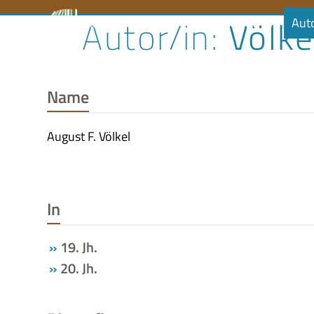
Skip
Völke
Literaturrat
Kalender
Audiobibliothek
Aut
to
content
Name
August F. Völkel
In
19. Jh.
20. Jh.