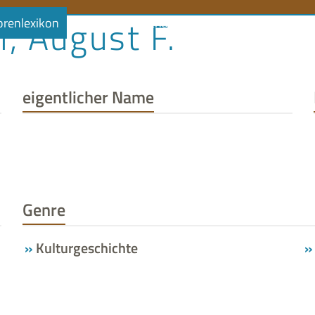
l, August F.
orenlexikon
Literaturlandschaft
Literaturland Thüringe
eigentlicher Name
Genre
Kulturgeschichte