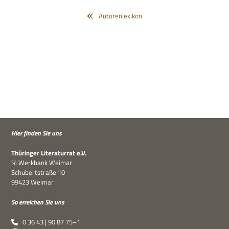
Autorenlexikon
Hier fin­den Sie uns
Thü­rin­ger Lite­ra­tur­rat e.V.
℅ Werk­bank Weimar
Schu­bert­straße 10
99423 Weimar
So errei­chen Sie uns
0 36 43 | 90 87 75–1