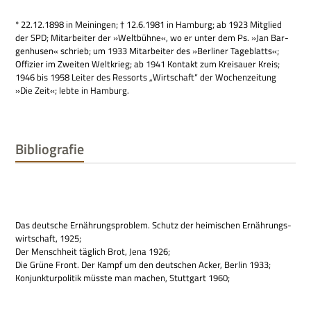
* 22.12.1898 in Mei­nin­gen; † 12.6.1981 in Ham­burg; ab 1923 Mit­glied
der SPD; Mit­ar­bei­ter der »Welt­bühne«, wo er unter dem Ps. »Jan Bar­
gen­husen« schrieb; um 1933 Mit­ar­bei­ter des »Ber­li­ner Tage­blatts«;
Offi­zier im Zwei­ten Welt­krieg; ab 1941 Kon­takt zum Krei­sauer Kreis;
1946 bis 1958 Lei­ter des Res­sorts „Wirt­schaft“ der Wochen­zei­tung
»Die Zeit«; lebte in Hamburg.
Bibliografie
Das deut­sche Ernäh­rungs­pro­blem. Schutz der hei­mi­schen Ernäh­rungs­
wirt­schaft, 1925;
Der Mensch­heit täg­lich Brot, Jena 1926;
Die Grüne Front. Der Kampf um den deut­schen Acker, Ber­lin 1933;
Kon­junk­tur­po­li­tik müsste man machen, Stutt­gart 1960;