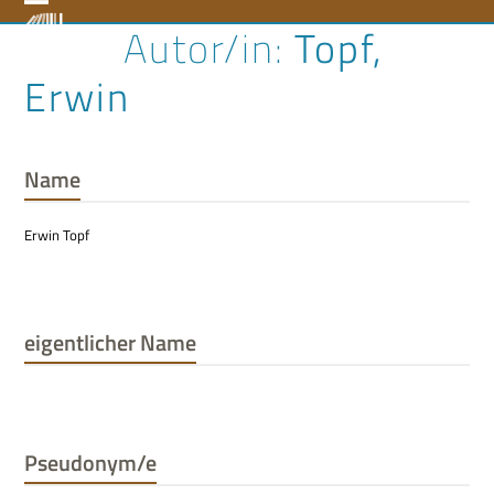
Skip
Open
Close
Topf,
to
content
mobile
mobile
Erwin
menu
menu
Name
Erwin Topf
eigentlicher Name
Pseudonym/e