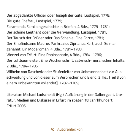
Der abge­dankte Offi­cier oder Joseph der Gute, Lust­spiel, 1778;
Die gute Ehe­frau, Lust­spiel, 1779;
Fara­monds Fami­li­en­ge­schichte in Brie­fen, 4 Bde., 1779–1781;
Der schöne Leut­nant oder Die Ver­wand­lung, Lust­spiel, 1781;
Der Tausch der Brü­der oder Das Sche­nie. Eine Farce, 1781;
Der Emp­find­same Mau­rus Pan­kra­zius Zipria­nus Kurt, auch Sel­mar
genannt. Ein Mode­ro­man, 4 Bde., 1781–1783;
Wen­zel von Erfurt. Eine Robin­so­nade, 4 Bde., 1784–1786;
Der Luft­bau­mei­ster. Eine Wochen­schrift, saty­risch-mora­li­schen Inhalts,
2 Bde., 1784–1785;
Wil­helm von Raschwiz oder Stu­fen­lei­ter von Unbe­son­nen­heit zur Aus­
schwei­fung und von die­ser zum Ver­bre­chen und Elend, 3 Tle., [Teil 3 von
einem Unbe­kann­ten voll­endet], 1787–1789;
Lite­ra­tur: Michael Lud­scheidt (Hg.): Auf­klä­rung in der Dal­berg­zeit. Lite­
ra­tur, Medien und Dis­kurse in Erfurt im spä­ten 18. Jahrhhun­dert,
Erfurt 2006.
Autorenlexikon