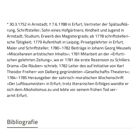
* 30.3.1752 in Arn­stadt; † 7.6.1788 in Erfurt; Ver­tre­ter der Spät­auf­klä­
rung, Schrift­stel­ler; Sohn eines Hof­gärt­ners; Kind­heit und Jugend in
Arn­stadt; Stu­dium; Erwerb des Magi­ster­grads; ab 1778 schrift­stel­le­ri­
sche Tätig­keit; 1779 Auf­ent­halt in Leip­zig; Pri­vat­ge­lehr­ter in Erfurt,
Maler und Schrift­stel­ler; 1780–1782 Bei­träge in Johann Georg Meu­sels
»Mis­cel­la­neen arti­sti­schen Inhalts«; 1781 Mit­ar­beit an der »Erfur­ti­
schen gelehr­ten Zei­tung«, wo er 1781 die erste Rezen­sion zu Schil­lers
Drama »Die Räu­ber« schrieb; 1782 Lei­ter des auf Initia­tive von Karl
Theo­dor Frei­herr von Dal­berg gegrün­de­ten »Gesell­schafts-Thea­ters«;
1784–1785 Her­aus­ge­ber der sati­risch-mora­li­schen Wochen­schrift
»Der Luft­bau­mei­ster« in Erfurt; trotz lite­ra­ri­schen Erfol­ges wandte er
sich dem Alko­ho­lis­mus zu und lebte vor sei­nem frü­hen Tod ver­
armt Erfurt.
Bibliografie