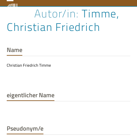
Skip
Open
Close
Timme,
to
content
mobile
mobile
Christian Friedrich
menu
menu
Name
Christian Friedrich Timme
eigentlicher Name
Pseudonym/e