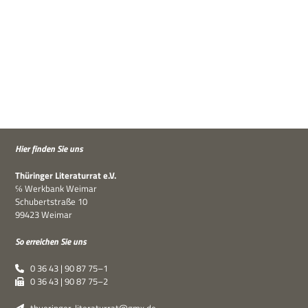
Hier fin­den Sie uns
Thü­rin­ger Lite­ra­tur­rat e.V.
℅ Werk­bank Weimar
Schu­bert­straße 10
99423 Weimar
So errei­chen Sie uns
0 36 43 | 90 87 75–1
0 36 43 | 90 87 75–2