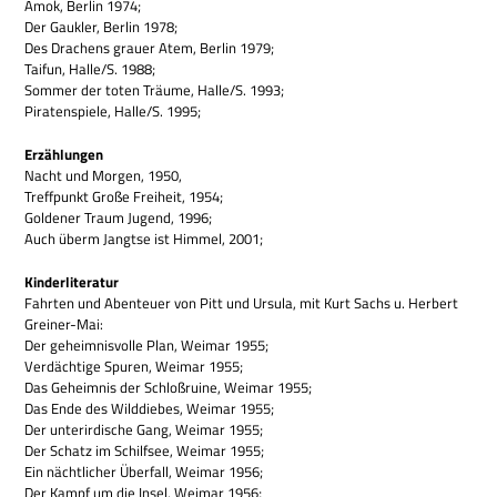
Amok, Ber­lin 1974;
Der Gauk­ler, Ber­lin 1978;
Des Dra­chens grauer Atem, Ber­lin 1979;
Tai­fun, Halle/S. 1988;
Som­mer der toten Träume, Halle/S. 1993;
Pira­ten­spiele, Halle/S. 1995;
Erzäh­lun­gen
Nacht und Mor­gen, 1950,
Treff­punkt Große Frei­heit, 1954;
Gol­de­ner Traum Jugend, 1996;
Auch überm Jang­tse ist Him­mel, 2001;
Kin­der­li­te­ra­tur
Fahr­ten und Aben­teuer von Pitt und Ursula, mit Kurt Sachs u. Her­bert
Greiner-Mai:
Der geheim­nis­volle Plan, Wei­mar 1955;
Ver­däch­tige Spu­ren, Wei­mar 1955;
Das Geheim­nis der Schloß­ruine, Wei­mar 1955;
Das Ende des Wild­die­bes, Wei­mar 1955;
Der unter­ir­di­sche Gang, Wei­mar 1955;
Der Schatz im Schilf­see, Wei­mar 1955;
Ein nächt­li­cher Über­fall, Wei­mar 1956;
Der Kampf um die Insel, Wei­mar 1956;