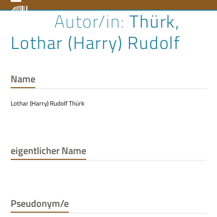
Skip
Open
Close
Thürk,
to
content
mobile
mobile
Lothar (Harry) Rudolf
menu
menu
Name
Lothar (Harry) Rudolf Thürk
eigentlicher Name
Pseudonym/e