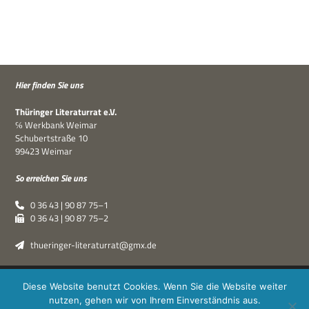
Hier fin­den Sie uns
Thü­rin­ger Lite­ra­tur­rat e.V.
℅ Werk­bank Weimar
Schu­bert­straße 10
99423 Weimar
So errei­chen Sie uns
0 36 43 | 90 87 75–1
0 36 43 | 90 87 75–2
thueringer-literaturrat@gmx.de
Thüringer Literaturrat e.V. | © 2019–2026 ·
XPDT : Marken &
Diese Website benutzt Cookies. Wenn Sie die Website weiter
Kommunikation
|
Impressum
·
Datenschutz
nutzen, gehen wir von Ihrem Einverständnis aus.