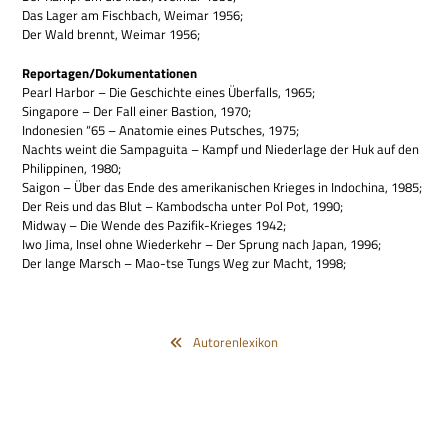
Das Lager am Fisch­bach, Wei­mar 1956;
Der Wald brennt, Wei­mar 1956;
Reportagen/Dokumentationen
Pearl Har­bor – Die Geschichte eines Über­falls, 1965;
Sin­ga­pore – Der Fall einer Bastion, 1970;
Indo­ne­sien “65 – Ana­to­mie eines Put­sches, 1975;
Nachts weint die Sam­pa­guita – Kampf und Nie­der­lage der Huk auf den
Phil­ip­pi­nen, 1980;
Sai­gon – Über das Ende des ame­ri­ka­ni­schen Krie­ges in Indo­china, 1985;
Der Reis und das Blut – Kam­bo­dscha unter Pol Pot, 1990;
Mid­way – Die Wende des Pazi­fik-Krie­ges 1942;
Iwo Jima, Insel ohne Wie­der­kehr – Der Sprung nach Japan, 1996;
Der lange Marsch – Mao-tse Tungs Weg zur Macht, 1998;
Autorenlexikon