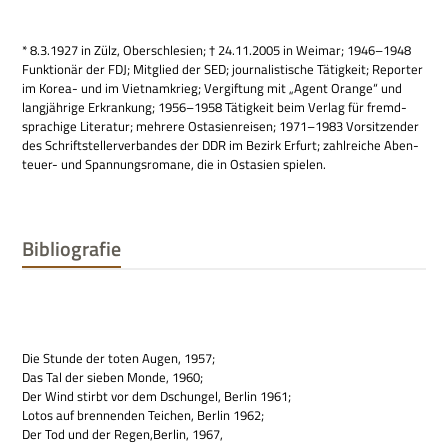
* 8.3.1927 in Zülz, Ober­schle­sien; † 24.11.2005 in Wei­mar; 1946–1948
Funk­tio­när der FDJ; Mit­glied der SED; jour­na­li­sti­sche Tätig­keit; Repor­ter
im Korea- und im Viet­nam­krieg; Ver­gif­tung mit „Agent Orange“ und
lang­jäh­rige Erkran­kung; 1956–1958 Tätig­keit beim Ver­lag für fremd­
spra­chige Lite­ra­tur; meh­rere Ost­asi­en­rei­sen; 1971–1983 Vor­sit­zen­der
des Schrift­stel­ler­ver­ban­des der DDR im Bezirk Erfurt; zahl­rei­che Aben­
teuer- und Span­nungs­ro­mane, die in Ost­asien spielen.
Bibliografie
Die Stunde der toten Augen, 1957;
Das Tal der sie­ben Monde, 1960;
Der Wind stirbt vor dem Dschun­gel, Ber­lin 1961;
Lotos auf bren­nen­den Tei­chen, Ber­lin 1962;
Der Tod und der Regen,Berlin, 1967,