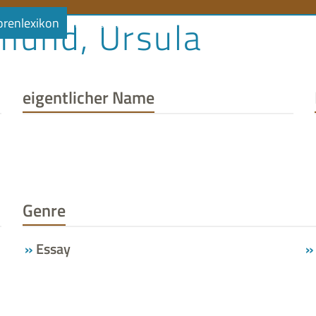
mund, Ursula
orenlexikon
Literaturlandschaft
Literaturland Thüringe
eigentlicher Name
Genre
Essay