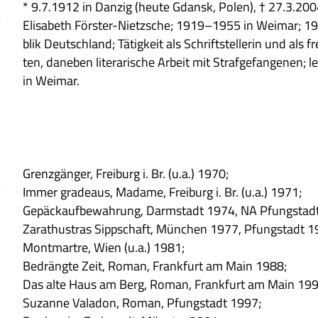
* 9.7.1912 in Dan­zig (heute Gdansk, Polen), † 27.3.200
Eli­sa­beth För­ster-Nietz­sche; 1919–1955 in Wei­mar; 19
blik Deutsch­land; Tätig­keit als Schrift­stel­le­rin und als f
ten, dane­ben lite­ra­ri­sche Arbeit mit Straf­ge­fan­ge­ne
in Weimar.
Grenz­gän­ger, Frei­burg i. Br. (u.a.) 1970;
Immer gra­de­aus, Madame, Frei­burg i. Br. (u.a.) 1971;
Gepäck­auf­be­wah­rung, Darm­stadt 1974, NA Pfungs­tad
Zara­thu­stras Sipp­schaft, Mün­chen 1977, Pfungs­tadt 1
Mont­martre, Wien (u.a.) 1981;
Bedrängte Zeit, Roman, Frank­furt am Main 1988;
Das alte Haus am Berg, Roman, Frank­furt am Main 199
Suzanne Vala­don, Roman, Pfungs­tadt 1997;