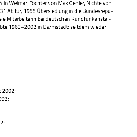
4 in Wei­mar; Toch­ter von Max Oeh­ler, Nichte von
31 Abitur, 1955 Über­sied­lung in die Bun­des­re­pu­
reie Mit­ar­bei­te­rin bei deut­schen Rund­funk­an­stal­
n; lebte 1963–2002 in Darm­stadt; seit­dem wie­der
t 2002;
992;
2;