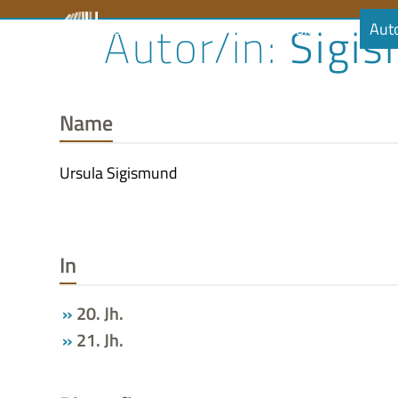
Skip
Sigis
Literaturrat
Kalender
Audiobibliothek
Aut
to
content
Name
Ursula Sigismund
In
20. Jh.
21. Jh.