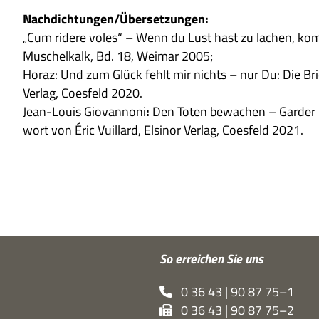
Nachdichtungen/Übersetzungen:
„Cum ridere voles“ – Wenn du Lust hast zu lachen, kom
Muschel­kalk, Bd. 18, Wei­mar 2005;
Horaz: Und zum Glück fehlt mir nichts – nur Du: Die Bri
Ver­lag, Coes­feld 2020.
Jean-Louis Gio­van­noni
:
Den Toten bewa­chen – Gar­der 
wort von Éric Vuil­lard, Elsi­nor Ver­lag, Coes­feld 2021.
So errei­chen Sie uns
0 36 43 | 90 87 75–1
0 36 43 | 90 87 75–2