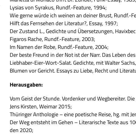
Lys­ias von Syra­kus, Rundf.-Feature, 1994;
Wie gerne würde ich wei­nen an dei­ner Brust, Rundf.-F
Hilft das Fern­se­hen der Lite­ra­tur?, Essay, 1997;
Der Zustand L., Gedichte und Über­set­zun­gen, Havix­be
Figa­ros Rache, Rundf.-Feature, 2003;
Im Namen der Robe, Rundf.-Feature, 2004;
Der beste Freund in der Not ist der Narr. Das Leben des
Lieb­ha­ber-Eier-Wort-Salat. Gedichte, mit Wal­ter Sachs
Blu­men vor Gericht. Essays zu Liebe, Recht und Lite­ra­t
Her­aus­ga­ben:
Vom Geist der Stunde. Vor­den­ker und Weg­be­rei­ter. Die
Jens Kir­sten, Wei­mar 2015;
Thü­rin­ger Antho­lo­gie – eine poe­ti­sche Reise, hg. mit J
Der Weg ent­steht im Gehen – Lite­ra­ri­sche Texte aus 100
den 2020;