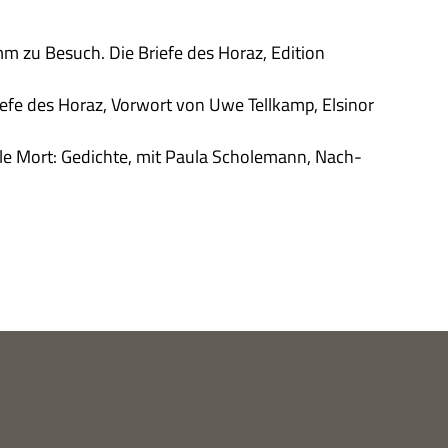
m zu Besuch. Die Briefe des Horaz, Edi­tion
efe des Horaz, Vor­wort von Uwe Tell­kamp, Elsi­nor
le Mort: Gedichte, mit Paula Schole­mann, Nach­