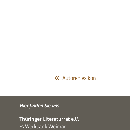
Autorenlexikon
Hier fin­den Sie uns
Thü­rin­ger Lite­ra­tur­rat e.V.
℅ Werk­bank Weimar