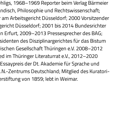
Ohligs, 1968–1969 Repor­ter beim Ver­lag Bär­meier
än­disch, Phi­lo­so­phie und Rechts­wis­sen­schaft;
am Arbeits­ge­richt Düs­sel­dorf; 2000 Vor­sit­zen­der
­ge­richt Düs­sel­dorf; 2001 bis 2014 Bun­des­rich­ter
t in Erfurt, 2009–2013 Pres­se­spre­cher des BAG;
en­ten des Dis­zi­pli­nar­ge­rich­tes für das Bis­tum
a­ri­schen Gesell­schaft Thü­rin­gen e.V. 2008–2012
ied im Thü­rin­ger Lite­ra­tur­rat e.V., 2012–2020
6 Essay­preis der Dt. Aka­de­mie für Spra­che und
E.N.-Zentrums Deutsch­land; Mit­glied des Kura­to­ri­
r­stif­tung von 1859; lebt in Weimar.
)
;