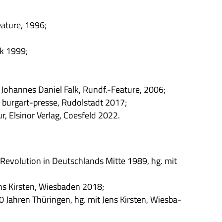
eature, 1996;
ck 1999;
 Johan­nes Daniel Falk, Rundf.-Feature, 2006;
, burg­art-presse, Rudol­stadt 2017;
ur,
Elsi­nor Ver­lag
, Coes­feld 2022.
 Revo­lu­tion in Deutsch­lands Mitte 1989, hg. mit
ens Kir­sten, Wies­ba­den 2018;
 Jah­ren Thü­rin­gen, hg. mit Jens Kir­sten, Wies­ba­