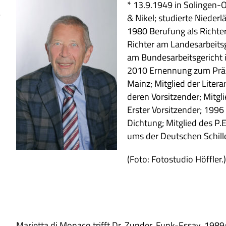
* 13.9.1949 in Solin­gen-
& Nikel; stu­dierte Nie­der­l
1980 Beru­fung als Rich­ter 
Rich­ter am Lan­des­ar­beits
am Bun­des­ar­beits­ge­rich
2010 Ernen­nung zum Prä­si­d
Mainz; Mit­glied der Lite­r
deren Vor­sit­zen­der; Mit­gl
Erster Vor­sit­zen­der; 199
Dich­tung; Mit­glied des P.
ums der Deut­schen Schil­le
(Foto: Foto­stu­dio Höffler.
Mari­etta di Monaco trifft Dr. Zun­der, Funk-Essay, 1989