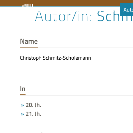
Skip
Schm
Literaturrat
Kalender
Audiobibliothek
Aut
to
content
Name
Christoph Schmitz-Scholemann
In
20. Jh.
21. Jh.