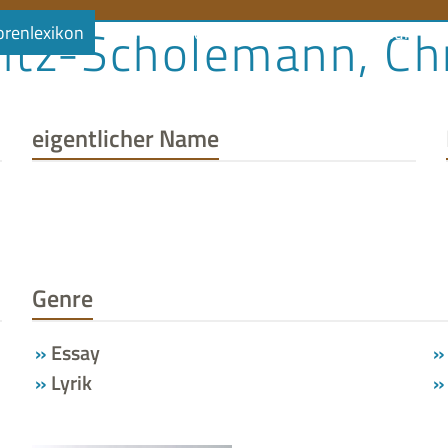
itz-Scholemann, Ch
orenlexikon
Literaturlandschaft
Literaturland Thüringe
eigentlicher Name
Genre
Essay
Lyrik