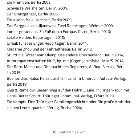
Die Frem­den, Ber­lin 2002;
Schwarze Weis­hei­ten, Ber­lin, 2004;
Der Grenz­gän­ger, Ber­lin 2005;
Die alko­hol­freie Hoch­zeit, Ber­lin 2009;
Das Sarg­geld von Ulja­nowna. Zwei Repor­ta­gen, Wei­mar 2009;
Immer gera­de­aus: Zu Fuß durch Euro­pas Osten, Ber­lin 2010;
Letzte Hel­den. Repor­ta­gen, 2010;
Urlaub für rote Engel. Repor­ta­gen, Ber­lin 2011;
Madame Zhou und der Fah­r­ad­fri­seur, Ber­lin 2012;
Stürzt die Göt­ter vom Olymp: Das andere Grie­chen­land, Ber­lin 2014;
Autoren­pa­ten­schaf­ten Nr. 2, hg. mit Jür­gen Jan­kof­sky, Halle/S. 2014;
Der Rote. Macht und Ohn­macht des Regie­rens, Auf­bau-Ver­lag, Ber­
lin 2015;
Bue­nos días, Kuba: Reise durch ein Land im Umbruch, Auf­bau-Ver­lag,
Ber­lin 2018;
Gysi & Rame­low: Die­sen Weg auf den Höh‘n … Eine Thü­rin­gen-Tour, mit
Hans-Die­ter Schütt, Thü­rin­ger Kom­mu­nal-Ver­lag, Erfurt 2019;
Die Kämpfs. Eine Thü­rin­ger Fami­li­en­ge­schichte oder Die große Kraft der
klei­nen Leute, quar­tus ‑Ver­lag, Bucha 2024;
Autorenlexikon