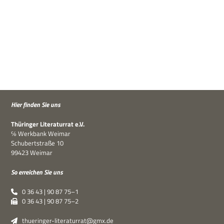
Hier fin­den Sie uns
Thü­rin­ger Lite­ra­tur­rat e.V.
℅ Werk­bank Weimar
Schu­bert­straße 10
99423 Weimar
So errei­chen Sie uns
0 36 43 | 90 87 75–1
0 36 43 | 90 87 75–2
thueringer-literaturrat@gmx.de