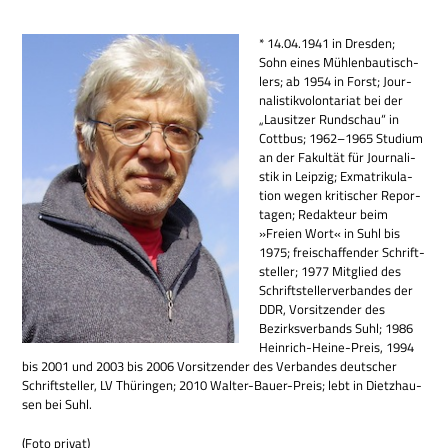
* 14.04.1941 in Dres­den;
Sohn eines Müh­len­bau­tisch­
lers; ab 1954 in Forst; Jour­
na­li­stik­vo­lon­ta­riat bei der
„Lau­sit­zer Rund­schau“ in
Cott­bus; 1962–1965 Stu­dium
an der Fakul­tät für Jour­na­li­
stik in Leip­zig; Exma­tri­ku­la­
tion wegen kri­ti­scher Repor­
ta­gen; Redak­teur beim
»Freien Wort« in Suhl bis
1975; frei­schaf­fen­der Schrift­
stel­ler; 1977 Mit­glied des
Schrift­stel­ler­ver­ban­des der
DDR, Vor­sit­zen­der des
Bezirks­ver­bands Suhl; 1986
Hein­rich-Heine-Preis, 1994
bis 2001 und 2003 bis 2006 Vor­sit­zen­der des Ver­ban­des deut­scher
Schrift­stel­ler, LV Thü­rin­gen; 2010 Wal­ter-Bauer-Preis; lebt in Dietz­hau­
sen bei Suhl.
(Foto pri­vat)