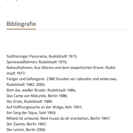
Bibliografie
Süd­thü­rin­ger Pan­orama, Rudol­stadt 1973;
Spree­wald­fahr­ten, Rudol­stadt 1975;
Nah­auf­nah­men. Aus Sibi­rien und dem sowje­ti­schen Ori­ent, Rudol­
stadt 1977;
Fän­ger und Gefan­gene. 2386 Stun­den vor Labra­dor und anderswo,
Rudol­stadt 1983, 2005;
Bom dia, wei­ßer Bru­der, Rudol­stadt 1984;
Das Camp von Matundo, Ber­lin 1986;
Der Erste, Rudol­stadt 1989;
Auf Hoff­nungs­su­che an der Wolga, Köln 1991;
Am Sarg der Sojus, Suhl 1993;
Mit­leid ist umsonst, Neid musst du dir erar­bei­ten, Ber­lin 1997;
Der Zweite, Ber­lin 1997;
Der Letzte, Ber­lin 2000;