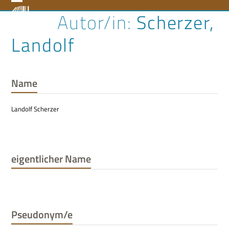
Skip
Open
Close
Scherzer,
to
content
mobile
mobile
Landolf
menu
menu
Name
Landolf Scherzer
eigentlicher Name
Pseudonym/e