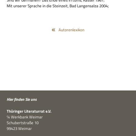
Sind wir Ger­ma­nen? Das Ende eines Irr­tums, Kas­sel 1967;
Mit unse­rer Spra­che in die Stein­zeit, Bad Lan­gen­salza 2004;
Autorenlexikon
Hier fin­den Sie uns
Thü­rin­ger Lite­ra­tur­rat e.V.
℅ Werk­bank Weimar
Schu­bert­straße 10
99423 Weimar