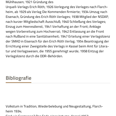
Mühl­hau­sen; 1921 Grün­dung des
Urquell-Ver­lags Erich Röth; 1926 Ver­le­gung des Ver­la­ges nach Flarch­
heim, ab 1929 als Ver­lag Die Kom­men­den fir­mierte; 1934 Umzug nach
Eisen­ach, Grün­dung des Erich Röth Ver­la­ges; 1938 Mit­glied der NSDAP,
nach kur­zer Mit­glied­schaft Aus­schluß; 1940 Schlie­ßung des Ver­la­ges;
Ein­zug zum Hee­res­dienst, 1941 Ver­haf­tung an der Front; Anklage
wegen Vor­be­rei­tung zum Hoch­ver­rat; 1942 Ent­las­sung an die Front
nach Ruß­land in eine Sani­täts­ein­heit; 1947 Ertei­lung einer Ver­lags­li­zenz
der SMAD in Eisen­ach für den Erich Röth Ver­lag; 1954 Bean­tra­gung der
Errich­tung einer Zweig­stelle des Ver­lags in Kas­sel beim Amt für Lite­ra­
tur und Ver­lags­we­sen, die 1955 geneh­migt wurde; 1958 Ent­zug der
Ver­lags­li­zenz durch die DDR-Behörden.
Bibliografie
Volks­tum in Tra­di­tion, Wie­der­be­le­bung und Neu­ge­stal­tung, Flarch­
heim 1934;