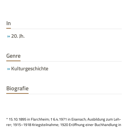
In
20. Jh.
Genre
Kulturgeschichte
Biografie
* 15.10.1895 in Flarch­heim; † 6.4.1971 in Eisen­ach; Aus­bil­dung zum Leh­
rer; 1915–1918 Kriegs­teil­nahme; 1920 Eröff­nung einer Buch­hand­lung in