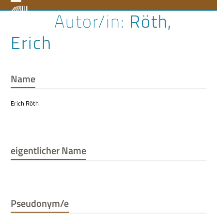
Skip
Open
Close
Röth,
to
content
mobile
mobile
Erich
menu
menu
Name
Erich Röth
eigentlicher Name
Pseudonym/e